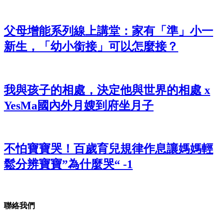
父母增能系列線上講堂：家有「準」小一
新生，「幼小銜接」可以怎麼接？
我與孩子的相處，決定他與世界的相處 x
YesMa國內外月嫂到府坐月子
不怕寶寶哭！百歲育兒規律作息讓媽媽輕
鬆分辨寶寶”為什麼哭“ -1
聯絡我們