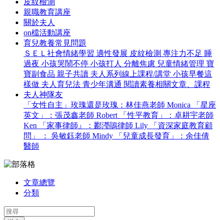
皮紋檢測
親職教育講座
關於夫人
on檔活動講座
育兒教養常見問題
ＳＥＬ社會情緒學習
適性發展
皮紋檢測
專注力不足
睡
過夜
小孩哭鬧不停
小孩打人
分離焦慮
兒童情緒管理
寶
寶副食品
親子共讀
夫人系列線上課程/講堂
小孩早餐這
樣做
夫人育兒法
青少年溝通
閱讀素養相關文章、課程
夫人神隊友
「女性自主」玫瑰還是玫瑰：林佳燕老師 Monica
「星座
英文」：張茂鑫老師 Robert
「性平教育」：卓耕宇老師
Ken
「家事律師』：酈瀅鵑律師 Lily
「資深家庭教育顧
問」 ： 吳敏鈺老師 Mindy
「兒童成長發育」：余佳倩
醫師
文章總覽
分類