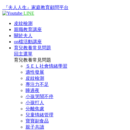
『夫人人生』家庭教育顧問平台
LINE
皮紋檢測
親職教育講座
關於夫人
on檔活動講座
育兒教養常見問題
回主選單
育兒教養常見問題
ＳＥＬ社會情緒學習
適性發展
皮紋檢測
專注力不足
睡過夜
小孩哭鬧不停
小孩打人
分離焦慮
兒童情緒管理
寶寶副食品
親子共讀