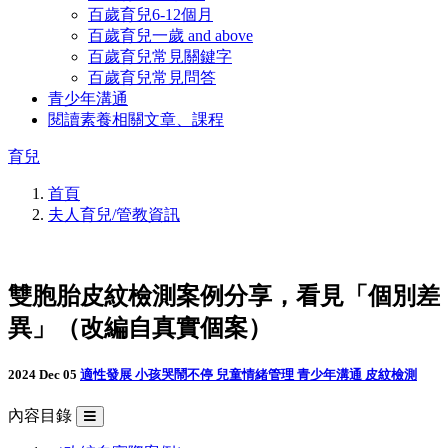
百歲育兒6-12個月
百歲育兒一歲 and above
百歲育兒常見關鍵字
百歲育兒常見問答
青少年溝通
閱讀素養相關文章、課程
育兒
首頁
夫人育兒/管教資訊
雙胞胎皮紋檢測案例分享，看見「個別差
異」（改編自真實個案）
2024 Dec 05
適性發展
小孩哭鬧不停
兒童情緒管理
青少年溝通
皮紋檢測
內容目錄