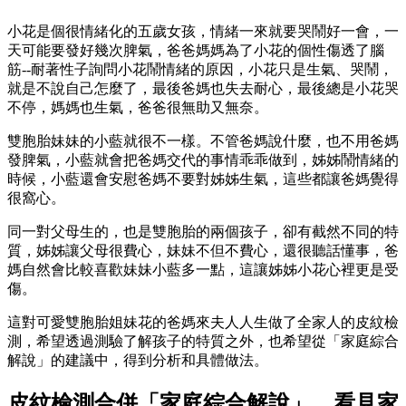
小花是個很情緒化的五歲女孩，情緒一來就要哭鬧好一會，一
天可能要發好幾次脾氣，爸爸媽媽為了小花的個性傷透了腦
筋--耐著性子詢問小花鬧情緒的原因，小花只是生氣、哭鬧，
就是不說自己怎麼了，最後爸媽也失去耐心，最後總是小花哭
不停，媽媽也生氣，爸爸很無助又無奈。
雙胞胎妹妹的小藍就很不一樣。不管爸媽說什麼，也不用爸媽
發脾氣，小藍就會把爸媽交代的事情乖乖做到，姊姊鬧情緒的
時候，小藍還會安慰爸媽不要對姊姊生氣，這些都讓爸媽覺得
很窩心。
同一對父母生的，也是雙胞胎的兩個孩子，卻有截然不同的特
質，姊姊讓父母很費心，妹妹不但不費心，還很聽話懂事，爸
媽自然會比較喜歡妹妹小藍多一點，這讓姊姊小花心裡更是受
傷。
這對可愛雙胞胎姐妹花的爸媽來夫人人生做了全家人的皮紋檢
測，希望透過測驗了解孩子的特質之外，也希望從「家庭綜合
解說」的建議中，得到分析和具體做法。
皮紋檢測合併「家庭綜合解說」，看見家