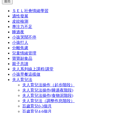
送出
ＳＥＬ社會情緒學習
適性發展
皮紋檢測
專注力不足
睡過夜
小孩哭鬧不停
小孩打人
分離焦慮
兒童情緒管理
寶寶副食品
親子共讀
夫人系列線上課程/講堂
小孩早餐這樣做
夫人育兒法
夫人育兒法操作（起步階段）
夫人育兒法操作(睡過夜階段)
夫人育兒法操作(食物泥階段)
夫人育兒法（調整作息階段）
百歲育兒0-3個月
百歲育兒4-6個月