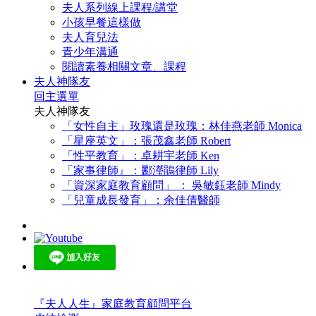
夫人系列線上課程/講堂
小孩早餐這樣做
夫人育兒法
青少年溝通
閱讀素養相關文章、課程
夫人神隊友
回主選單
夫人神隊友
「女性自主」玫瑰還是玫瑰：林佳燕老師 Monica
「星座英文」：張茂鑫老師 Robert
「性平教育」：卓耕宇老師 Ken
「家事律師』：酈瀅鵑律師 Lily
「資深家庭教育顧問」 ： 吳敏鈺老師 Mindy
「兒童成長發育」：余佳倩醫師
『夫人人生』家庭教育顧問平台