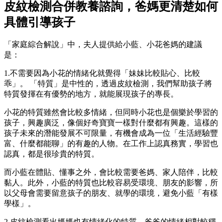
皮紋檢測合併教養諮詢，爸媽更清楚如何
具體引導孩子
「家庭綜合解說」中，夫人提供給小藍、小花爸媽的建議
是：
1.不需要因為小花的情緒化就覺得「妹妹比較貼心、比較
乖」。 「特質」是中性的，透過皮紋檢測，我們幫助孩子將
特質發揮在有優勢的地方，就能展現孩子的專長。
小花的特質雖然會比較多情緒，但同時小花也是個樂於學習的
孩子，興趣廣泛，像個好奇寶寶一樣對什麼都有興趣。這樣的
孩子未來的潛能發展不可限量，有機會成為一位「生活經驗豐
富、什麼都能聊」的有趣的人物。在工作上認真務實，學習也
認真，都是很珍貴的特質。
而小藍在體貼、懂事之外，會比較需要爸媽、家人陪伴，比較
黏人。此外，小藍的特質也比較容易受環境、朋友的影響，所
以父母會需要留意孩子的朋友、就學的環境，避免小藍「有樣
學樣」。
2.皮紋檢測看出媽媽也有情緒化的特質，爸爸的情緒相對較穩