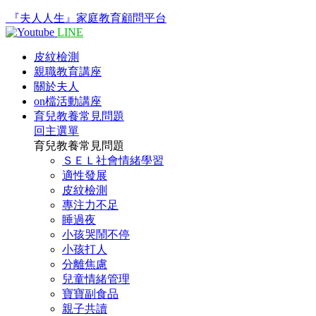
『夫人人生』家庭教育顧問平台
LINE
皮紋檢測
親職教育講座
關於夫人
on檔活動講座
育兒教養常見問題
回主選單
育兒教養常見問題
ＳＥＬ社會情緒學習
適性發展
皮紋檢測
專注力不足
睡過夜
小孩哭鬧不停
小孩打人
分離焦慮
兒童情緒管理
寶寶副食品
親子共讀