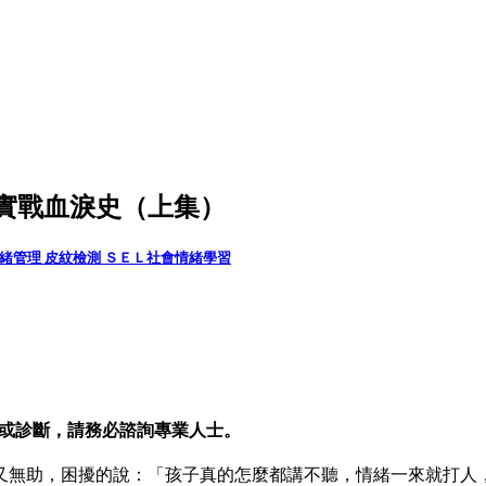
實戰血淚史（上集）
情緒管理
皮紋檢測
ＳＥＬ社會情緒學習
建議或診斷，請務必諮詢專業人士。
又無助，困擾的說：「孩子真的怎麼都講不聽，情緒一來就打人