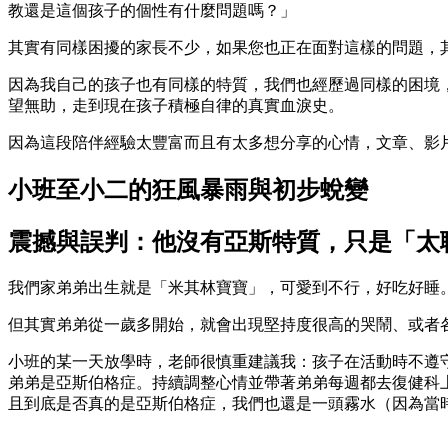
教還是這個孩子的個性有什麼問題嗎？」
其實有同樣困擾的家長不少，如果您也正在面對這樣的問題，
因為我自己的孩子也有同樣的特質，我們也經歷過同樣的困境
望無助，走到現在孩子積極自律的真實血淚史。
因為這段陪伴經驗太豐富而且有太多想分享的心情，文章、影片和
小班至小二的狂風暴雨與初步蛻變
震撼與誤判：他沒有亞斯特質，只是「太
我們家弟弟出生就是「米其林寶寶」，可愛到不行，好吃好睡
但其實弟弟從一歲多開始，就會出現堅持度很高的哭鬧、或者
小班的某一天放學時，老師很慎重建議我：孩子在活動時不遵
弟弟是亞斯伯格症。持續調整心情並帶著弟弟每週都去復健科
且到底是否真的是亞斯伯格症，我們也還是一頭霧水（因為當