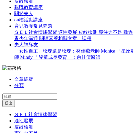
皮紋檢測
親職教育講座
關於夫人
on檔活動講座
育兒教養常見問題
ＳＥＬ社會情緒學習
適性發展
皮紋檢測
專注力不足
睡
青少年溝通
閱讀素養相關文章、課程
夫人神隊友
「女性自主」玫瑰還是玫瑰：林佳燕老師 Monica
「星座英
師 Mindy
「兒童成長發育」：余佳倩醫師
文章總覽
分類
送出
ＳＥＬ社會情緒學習
適性發展
皮紋檢測