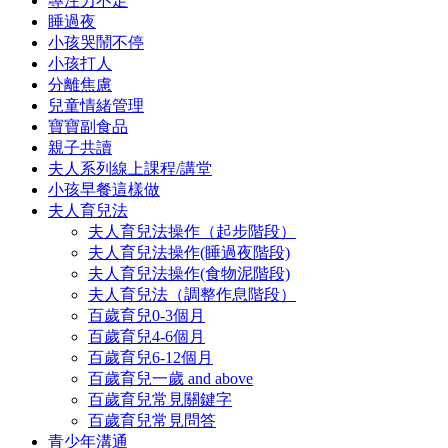
專注力不足
睡過夜
小孩哭鬧不停
小孩打人
分離焦慮
兒童情緒管理
寶寶副食品
親子共讀
夫人系列線上課程/講堂
小孩早餐這樣做
夫人育兒法
夫人育兒法操作（起步階段）
夫人育兒法操作(睡過夜階段)
夫人育兒法操作(食物泥階段)
夫人育兒法（調整作息階段）
百歲育兒0-3個月
百歲育兒4-6個月
百歲育兒6-12個月
百歲育兒一歲 and above
百歲育兒常見關鍵字
百歲育兒常見問答
青少年溝通