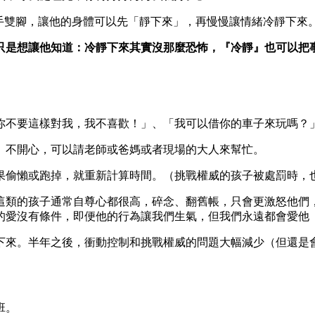
雙手雙腳，讓他的身體可以先「靜下來」，再慢慢讓情緒冷靜下來
只是想讓他知道：冷靜下來其實沒那麼恐怖，『冷靜』也可以把
請你不要這樣對我，我不喜歡！」、「我可以借你的車子來玩嗎
服、不開心，可以請老師或爸媽或者現場的大人來幫忙。
中如果偷懶或跑掉，就重新計算時間。（挑戰權威的孩子被處罰時
為這類的孩子通常自尊心都很高，碎念、翻舊帳，只會更激怒他們
的愛沒有條件，即便他的行為讓我們生氣，但我們永遠都會愛他
下來。半年之後，衝動控制和挑戰權威的問題大幅減少（但還是
班。