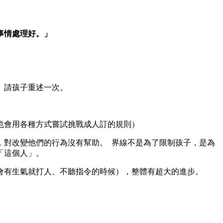
。
事情處理好。」
？」請孩子重述一次。
，也會用各種方式嘗試挑戰成人訂的規則）
，對改變他們的行為沒有幫助。 界線不是為了限制孩子，是為
「這個人」。
會有生氣就打人、不聽指令的時候），整體有超大的進步。