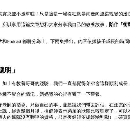
其實您並不孤單喔！只是這是一場從狂風暴雨走向溫柔蛻變的漫
，所以享用這篇文章想和大家分享我自己的教養故事，
陪伴「衝
Podcast 都將分為上、下兩集播出。內容依據孩子成長的時
聰明」
。加上有教養哥哥的經驗，我們一直都覺得弟弟會這樣順利成長
各種不配合的情況，媽媽我的心裡有響了一下警報。
守老師的指令、只做自己的事，並建議我們帶去評估。在焦慮的
上課，經過幾個月後，復健師表示弟弟的狀態比較穩定了，可以
時去的醫院沒有聯評的資格，只是復健師依據經驗判斷），確實