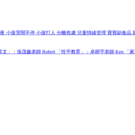
過夜
小孩哭鬧不停
小孩打人
分離焦慮
兒童情緒管理
寶寶副食品
文」：張茂鑫老師 Robert
「性平教育」：卓耕宇老師 Ken
「家