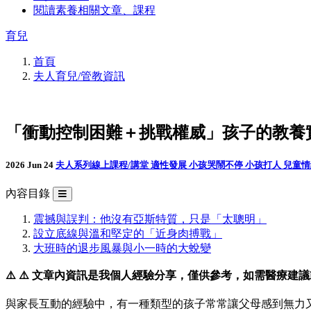
閱讀素養相關文章、課程
育兒
首頁
夫人育兒/管教資訊
「衝動控制困難＋挑戰權威」孩子的教養
2026 Jun 24
夫人系列線上課程/講堂
適性發展
小孩哭鬧不停
小孩打人
兒童
內容目錄
震撼與誤判：他沒有亞斯特質，只是「太聰明」
設立底線與溫和堅定的「近身肉搏戰」
大班時的退步風暴與小一時的大蛻變
⚠️ ⚠️ 文章內資訊是我個人經驗分享，僅供參考，如需醫療
與家長互動的經驗中，有一種類型的孩子常常讓父母感到無力