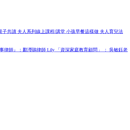
親子共讀
夫人系列線上課程/講堂
小孩早餐這樣做
夫人育兒法
事律師』：酈瀅鵑律師 Lily
「資深家庭教育顧問」 ： 吳敏鈺老