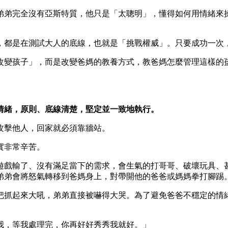
弟弟完全沒有亞斯特質，他只是「太聰明」，懂得如何用情緒來
，都是在測試大人的底線，也就是「挑戰權威」。只要成功一次
改變孩子」，而是改變爸媽的教養方式，教爸媽怎麼管理這樣的
情緒，原則、底線清楚，堅定並一致地執行。
攻擊他人，回家就必須靠牆站。
實非常辛苦。
遊戲輸了、沒有滿足當下的需求，會生氣的打哥哥、破壞玩具、
弟弟會將怒氣轉移到爸媽身上，對帶開他的爸爸或媽媽拳打腳踢
把抓起來大吼，弟弟直接被嚇得大哭。為了避免爸爸不穩定的情
我，等我處理完，你再好好秀秀我就好。」