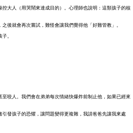
操控大人（用哭鬧來達成目的）。心理師也說明：這類孩子的核
，之後就會再次嘗試，難怪會讓我們覺得他「好難管教」。
孩子。
甚至咬人。我們會在弟弟每次情緒快爆炸前制止他，如果已經來
。
緒引發孩子的恐懼，讓問題變得更複雜，我請爸爸先讓我來處