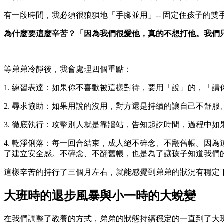
有一段時間，我必須很狼狽地「手腳並用」-- 固定住孩子的
為什麼要這麼辛苦？「因為我們很愛他，真的不想打他。我們
等弟弟冷靜後，我會處理四個重點：
1. 練習表達：如果你不喜歡被這樣對待，要用「說」的，「
2. 尋求協助：如果用說的沒用，對方還是持續的讓自己不舒
3. 徹底執行：攻擊別人就是靠牆站，告知起訖時間，過程
4. 乾淨俐落：每一回合結束，成人絕不碎念、不翻舊帳。因
了建立安全感。不碎念、不翻舊帳，也是為了讓孩子知道我們
這樣辛苦的持行了三個月左右，就能感覺到弟弟的狀況有穩定
大班時的退步風暴與小一時的大蛻變
在我們調整了教養的方式，弟弟的狀態持續穩定的一直到了大