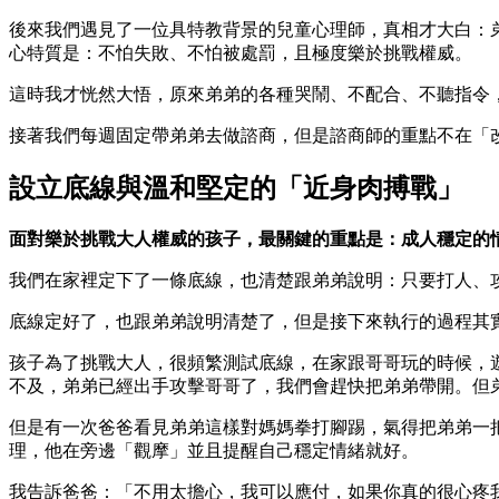
後來我們遇見了一位具特教背景的兒童心理師，真相才大白：
心特質是：不怕失敗、不怕被處罰，且極度樂於挑戰權威。
這時我才恍然大悟，原來弟弟的各種哭鬧、不配合、不聽指令
接著我們每週固定帶弟弟去做諮商，但是諮商師的重點不在「
設立底線與溫和堅定的「近身肉搏戰」
面對樂於挑戰大人權威的孩子，最關鍵的重點是：成人穩定的
我們在家裡定下了一條底線，也清楚跟弟弟說明：只要打人、
底線定好了，也跟弟弟說明清楚了，但是接下來執行的過程其
孩子為了挑戰大人，很頻繁測試底線，在家跟哥哥玩的時候，
不及，弟弟已經出手攻擊哥哥了，我們會趕快把弟弟帶開。但
但是有一次爸爸看見弟弟這樣對媽媽拳打腳踢，氣得把弟弟一
理，他在旁邊「觀摩」並且提醒自己穩定情緒就好。
我告訴爸爸：「不用太擔心，我可以應付，如果你真的很心疼