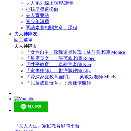
夫人系列線上課程/講堂
小孩早餐這樣做
夫人育兒法
青少年溝通
閱讀素養相關文章、課程
夫人神隊友
回主選單
夫人神隊友
「女性自主」玫瑰還是玫瑰：林佳燕老師 Monica
「星座英文」：張茂鑫老師 Robert
「性平教育」：卓耕宇老師 Ken
「家事律師』：酈瀅鵑律師 Lily
「資深家庭教育顧問」 ： 吳敏鈺老師 Mindy
「兒童成長發育」：余佳倩醫師
『夫人人生』家庭教育顧問平台