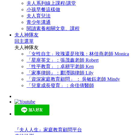
夫人系列線上課程/講堂
小孩早餐這樣做
夫人育兒法
青少年溝通
閱讀素養相關文章、課程
夫人神隊友
回主選單
夫人神隊友
「女性自主」玫瑰還是玫瑰：林佳燕老師 Monica
「星座英文」：張茂鑫老師 Robert
「性平教育」：卓耕宇老師 Ken
「家事律師』：酈瀅鵑律師 Lily
「資深家庭教育顧問」 ： 吳敏鈺老師 Mindy
「兒童成長發育」：余佳倩醫師
『夫人人生』家庭教育顧問平台