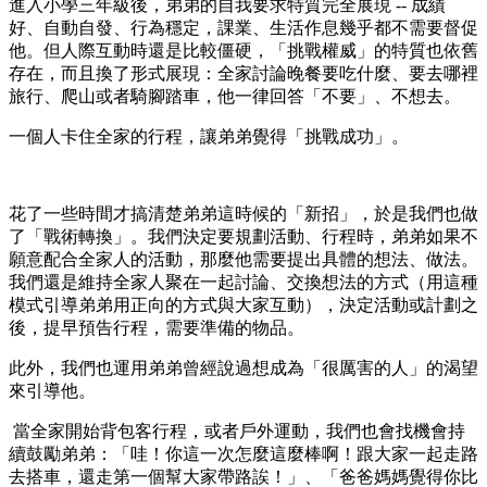
進入小學三年級後，弟弟的自我要求特質完全展現 -- 成績
好、自動自發、行為穩定，課業、生活作息幾乎都不需要督促
他。但人際互動時還是比較僵硬，「挑戰權威」的特質也依舊
存在，而且換了形式展現：全家討論晚餐要吃什麼、要去哪裡
旅行、爬山或者騎腳踏車，他一律回答「不要」、不想去。
一個人卡住全家的行程，讓弟弟覺得「挑戰成功」。
花了一些時間才搞清楚弟弟這時候的「新招」，於是我們也做
了「戰術轉換」。我們決定要規劃活動、行程時，弟弟如果不
願意配合全家人的活動，那麼他需要提出具體的想法、做法。
我們還是維持全家人聚在一起討論、交換想法的方式（用這種
模式引導弟弟用正向的方式與大家互動），決定活動或計劃之
後，提早預告行程，需要準備的物品。
此外，我們也運用弟弟曾經說過想成為「很厲害的人」的渴望
來引導他。
當全家開始背包客行程，或者戶外運動，我們也會找機會持
續鼓勵弟弟：「哇！你這一次怎麼這麼棒啊！跟大家一起走路
去搭車，還走第一個幫大家帶路誒！」、「爸爸媽媽覺得你比