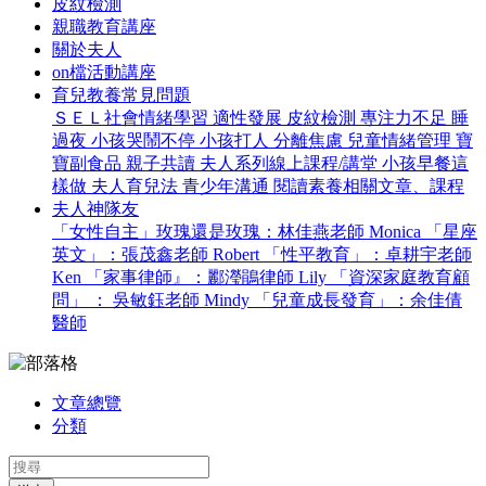
皮紋檢測
親職教育講座
關於夫人
on檔活動講座
育兒教養常見問題
ＳＥＬ社會情緒學習
適性發展
皮紋檢測
專注力不足
睡
過夜
小孩哭鬧不停
小孩打人
分離焦慮
兒童情緒管理
寶
寶副食品
親子共讀
夫人系列線上課程/講堂
小孩早餐這
樣做
夫人育兒法
青少年溝通
閱讀素養相關文章、課程
夫人神隊友
「女性自主」玫瑰還是玫瑰：林佳燕老師 Monica
「星座
英文」：張茂鑫老師 Robert
「性平教育」：卓耕宇老師
Ken
「家事律師』：酈瀅鵑律師 Lily
「資深家庭教育顧
問」 ： 吳敏鈺老師 Mindy
「兒童成長發育」：余佳倩
醫師
文章總覽
分類