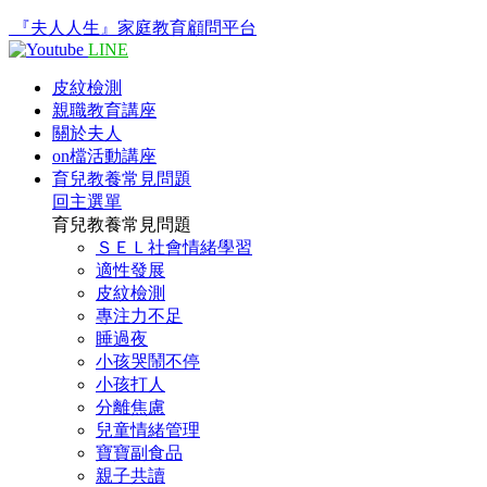
『夫人人生』家庭教育顧問平台
LINE
皮紋檢測
親職教育講座
關於夫人
on檔活動講座
育兒教養常見問題
回主選單
育兒教養常見問題
ＳＥＬ社會情緒學習
適性發展
皮紋檢測
專注力不足
睡過夜
小孩哭鬧不停
小孩打人
分離焦慮
兒童情緒管理
寶寶副食品
親子共讀