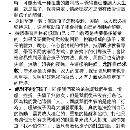
時，可能出現一種扭曲的勝利感 -- 覺得自己能讓大人生
氣，就是贏了。保持淡定，情緒穩定才是能有效管理這
類孩子的關鍵。
原則堅定一致：無論孩子怎麼耍賴、哭鬧，成人都必須
堅持原則，這是幫助孩子學會控制自己的衝動的解藥。
持續學習且務必照顧自己：正向教養是需要很多能量
的，如果又要面對衝動控制困難、挑戰權威的孩子，家
長的體力、耐心、信心會消耗的很快。持續吸收教養專
業、學習不同的溝通方式，多管齊下的引導孩子，會比
較容易找到最適合孩子的方法。此外，我自己也有許多
允許自己求
失眠、無助、沮喪的夜晚。在這樣的時候，
救
，尋求專業與伴侶、家人的支持，保留喘息時間也非
常重要。先照顧好耗竭的自己，才有力氣成為穩定孩子
的燈塔。
絕對不能打孩子
：即便我們家的弟弟讓我們生氣、憤
怒、挫折、失望了無數次，但是我們從來沒有打過他。
因為我們愛他這個「人」，而讓我們生氣的是他的「行
為」。理解孩子因為大腦發展限制，真的無法控制自己
的衝動，需要成人穩定的、重複的提醒和協助。打他只
會讓他把所有挑戰權威的能量拿來跟大人對抗，讓你知
道「我不怕你打」，這只會激化孩子的對立態度，對調