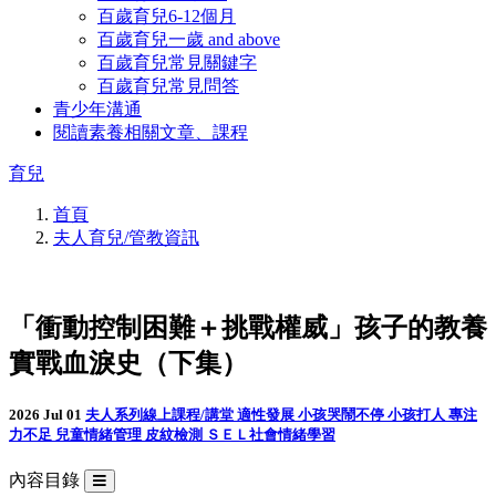
百歲育兒6-12個月
百歲育兒一歲 and above
百歲育兒常見關鍵字
百歲育兒常見問答
青少年溝通
閱讀素養相關文章、課程
育兒
首頁
夫人育兒/管教資訊
「衝動控制困難＋挑戰權威」孩子的教養
實戰血淚史（下集）
2026 Jul 01
夫人系列線上課程/講堂
適性發展
小孩哭鬧不停
小孩打人
專注
力不足
兒童情緒管理
皮紋檢測
ＳＥＬ社會情緒學習
內容目錄