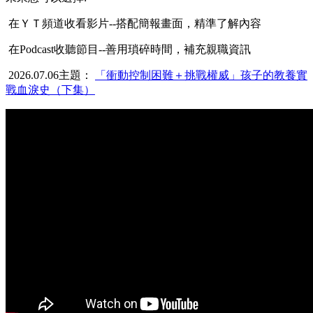
在ＹＴ頻道收看影片--搭配簡報畫面，精準了解內容
在Podcast收聽節目--善用瑣碎時間，補充親職資訊
2026.07.06主題：
「衝動控制困難＋挑戰權威」孩子的教養實
戰血淚史（下集）