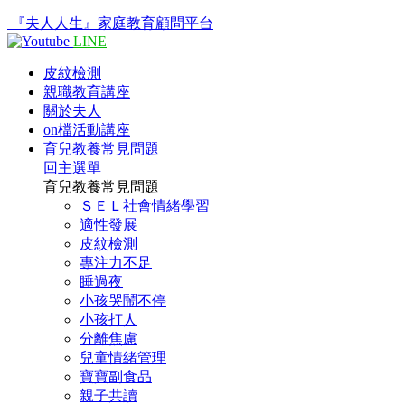
『夫人人生』家庭教育顧問平台
LINE
皮紋檢測
親職教育講座
關於夫人
on檔活動講座
育兒教養常見問題
回主選單
育兒教養常見問題
ＳＥＬ社會情緒學習
適性發展
皮紋檢測
專注力不足
睡過夜
小孩哭鬧不停
小孩打人
分離焦慮
兒童情緒管理
寶寶副食品
親子共讀