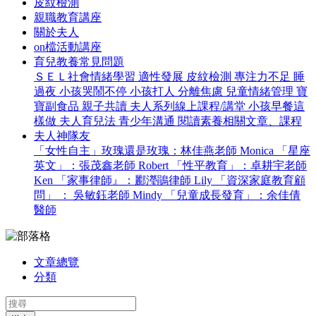
皮紋檢測
親職教育講座
關於夫人
on檔活動講座
育兒教養常見問題
ＳＥＬ社會情緒學習
適性發展
皮紋檢測
專注力不足
睡
過夜
小孩哭鬧不停
小孩打人
分離焦慮
兒童情緒管理
寶
寶副食品
親子共讀
夫人系列線上課程/講堂
小孩早餐這
樣做
夫人育兒法
青少年溝通
閱讀素養相關文章、課程
夫人神隊友
「女性自主」玫瑰還是玫瑰：林佳燕老師 Monica
「星座
英文」：張茂鑫老師 Robert
「性平教育」：卓耕宇老師
Ken
「家事律師』：酈瀅鵑律師 Lily
「資深家庭教育顧
問」 ： 吳敏鈺老師 Mindy
「兒童成長發育」：余佳倩
醫師
文章總覽
分類