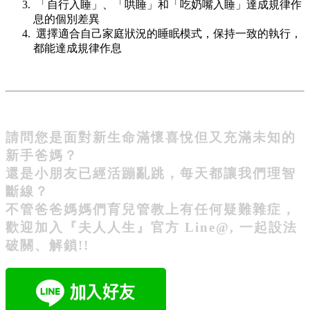
「自行入睡」、「哄睡」和「吃奶嘴入睡」達成規律作
息的個別差異
選擇適合自己家庭狀況的睡眠模式，保持一致的執行，
都能達成規律作息
請問您是面對新生命滿懷喜悅但又充滿未知的
新手爸媽？
還是小朋友已經活蹦亂跳，每天都讓我們理智
斷線？
不管爸爸媽媽們育兒管教上有任何疑難雜症，
歡迎加入『夫人人生』官方 Line@, 一起設法
破關、解鎖!!