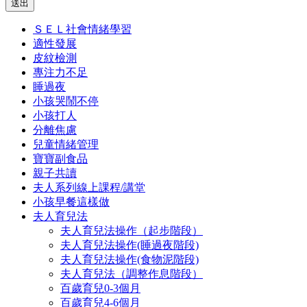
送出
ＳＥＬ社會情緒學習
適性發展
皮紋檢測
專注力不足
睡過夜
小孩哭鬧不停
小孩打人
分離焦慮
兒童情緒管理
寶寶副食品
親子共讀
夫人系列線上課程/講堂
小孩早餐這樣做
夫人育兒法
夫人育兒法操作（起步階段）
夫人育兒法操作(睡過夜階段)
夫人育兒法操作(食物泥階段)
夫人育兒法（調整作息階段）
百歲育兒0-3個月
百歲育兒4-6個月