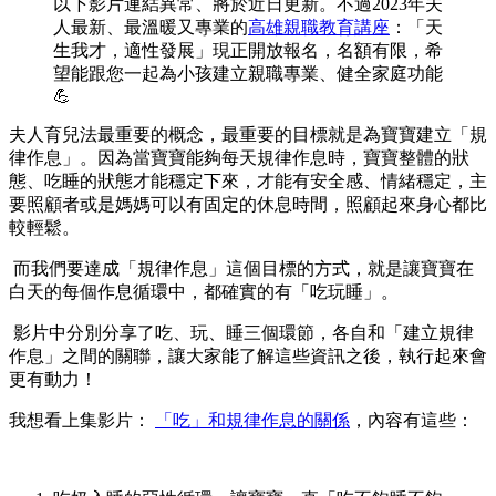
以下影片連結異常、將於近日更新。不過2023年夫
人最新、最溫暖又專業的
高雄親職教育講座
：「天
生我才，適性發展」現正開放報名，名額有限，希
望能跟您一起為小孩建立親職專業、健全家庭功能
💪
夫人育兒法最重要的概念，最重要的目標就是為寶寶建立「規
律作息」。因為當寶寶能夠每天規律作息時，寶寶整體的狀
態、吃睡的狀態才能穩定下來，才能有安全感、情緒穩定，主
要照顧者或是媽媽可以有固定的休息時間，照顧起來身心都比
較輕鬆。
而我們要達成「規律作息」這個目標的方式，就是讓寶寶在
白天的每個作息循環中，都確實的有「吃玩睡」。
影片中分別分享了吃、玩、睡三個環節，各自和「建立規律
作息」之間的關聯，讓大家能了解這些資訊之後，執行起來會
更有動力！
我想看上集影片：
「吃」和規律作息的關係
，內容有這些：