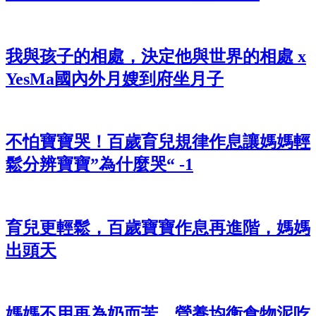
我與孩子的相處，決定他與世界的相處 x
YesMa國內外月嫂到府坐月子
不怕寶寶哭！百歲育兒規律作息讓媽媽輕
鬆分辨寶寶”為什麼哭“ -1
育兒更輕鬆，百歲寶寶作息再進階，媽媽
出頭天
媽媽不用再為奶而苦，營養均衡食物泥吃