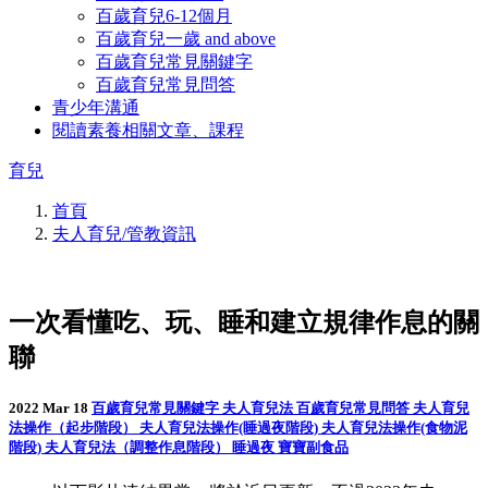
百歲育兒6-12個月
百歲育兒一歲 and above
百歲育兒常見關鍵字
百歲育兒常見問答
青少年溝通
閱讀素養相關文章、課程
育兒
首頁
夫人育兒/管教資訊
一次看懂吃、玩、睡和建立規律作息的關
聯
2022 Mar 18
百歲育兒常見關鍵字
夫人育兒法
百歲育兒常見問答
夫人育兒
法操作（起步階段）
夫人育兒法操作(睡過夜階段)
夫人育兒法操作(食物泥
階段)
夫人育兒法（調整作息階段）
睡過夜
寶寶副食品