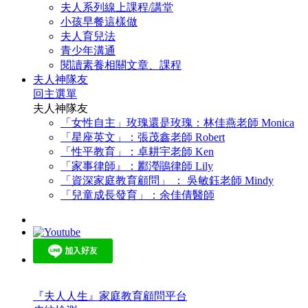
夫人系列線上課程/講堂
小孩早餐這樣做
夫人育兒法
青少年溝通
閱讀素養相關文章、課程
夫人神隊友
回主選單
夫人神隊友
「女性自主」玫瑰還是玫瑰：林佳燕老師 Monica
「星座英文」：張茂鑫老師 Robert
「性平教育」：卓耕宇老師 Ken
「家事律師』：酈瀅鵑律師 Lily
「資深家庭教育顧問」 ： 吳敏鈺老師 Mindy
「兒童成長發育」：余佳倩醫師
『夫人人生』家庭教育顧問平台