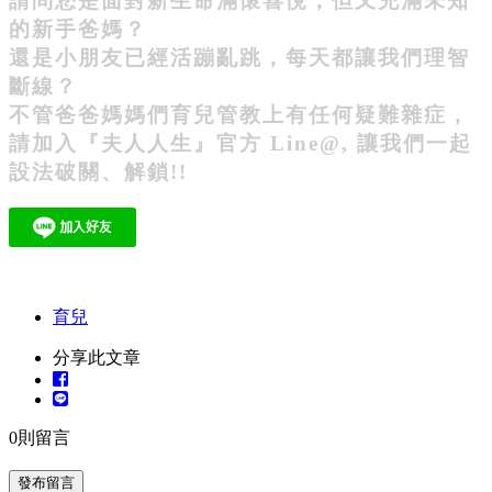
請問您是面對新生命滿懷喜悅，但又充滿未知
的新手爸媽？
還是小朋友已經活蹦亂跳，每天都讓我們理智
斷線？
不管爸爸媽媽們育兒管教上有任何疑難雜症，
請加入『夫人人生』官方 Line@, 讓我們一起
設法破關、解鎖!!
育兒
分享此文章
0
則留言
發布留言