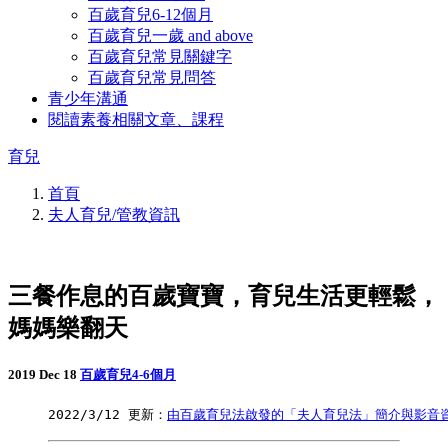
百歲育兒6-12個月
百歲育兒一歲 and above
百歲育兒常見關鍵字
百歲育兒常見問答
青少年溝通
閱讀素養相關文章、課程
育兒
首頁
夫人育兒/管教資訊
三餐作息的百歲寶寶，育兒生活更輕鬆，
媽媽樂翻天
2019 Dec 18
百歲育兒4-6個月
2022/3/12 更新：
由百歲育兒法啟發的「夫人育兒法」簡介與影音