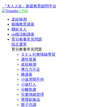
『夫人人生』家庭教育顧問平台
LINE
皮紋檢測
親職教育講座
關於夫人
on檔活動講座
育兒教養常見問題
回主選單
育兒教養常見問題
ＳＥＬ社會情緒學習
適性發展
皮紋檢測
專注力不足
睡過夜
小孩哭鬧不停
小孩打人
分離焦慮
兒童情緒管理
寶寶副食品
親子共讀