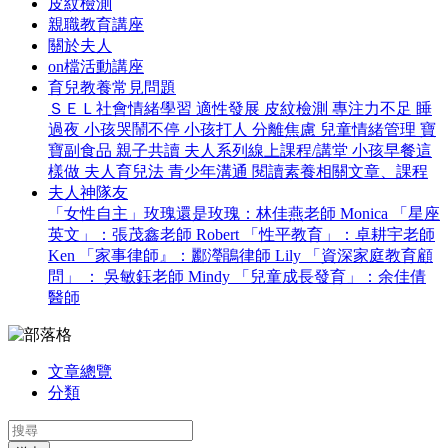
皮紋檢測
親職教育講座
關於夫人
on檔活動講座
育兒教養常見問題
ＳＥＬ社會情緒學習
適性發展
皮紋檢測
專注力不足
睡
過夜
小孩哭鬧不停
小孩打人
分離焦慮
兒童情緒管理
寶
寶副食品
親子共讀
夫人系列線上課程/講堂
小孩早餐這
樣做
夫人育兒法
青少年溝通
閱讀素養相關文章、課程
夫人神隊友
「女性自主」玫瑰還是玫瑰：林佳燕老師 Monica
「星座
英文」：張茂鑫老師 Robert
「性平教育」：卓耕宇老師
Ken
「家事律師』：酈瀅鵑律師 Lily
「資深家庭教育顧
問」 ： 吳敏鈺老師 Mindy
「兒童成長發育」：余佳倩
醫師
文章總覽
分類