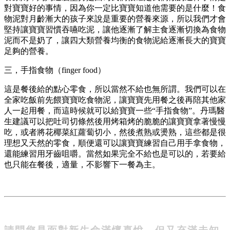
對寶寶好的事情，因為你一定比寶寶知道他需要的是什麼！食
物泥對月齡漸大的孩子來說是重要的營養來源，所以我們才會
堅持讓寶寶習慣吞嚥吃泥，讓他逐漸了解主食逐漸切換為食物
泥而不是奶了，讓四大類營養均衡的食物泥給逐漸長大的寶寶
足夠的營養。
三，手指食物（finger food）
這是餐後給的點心零食，所以當然不給也無所謂。我們可以在
全家吃飯前先餵寶寶吃食物泥，讓寶寶先用餐之後再陪其他家
人一起用餐，而這時候就可以給寶寶一些“手指食物”。丹瑪醫
生建議可以把吐司切條然後用烤箱烤的脆脆的讓寶寶拿著慢慢
吃，或者將花椰菜紅蘿蔔切小，然後煮熟或燙熟，這些都是很
理想又天然的零食，順便還可以讓寶寶練習自己用手拿食物，
還能練習用牙齒咀嚼。當然如果完全不給也是可以的，若要給
也只能在餐後，適量，不影響下一餐為主。