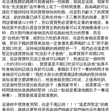
在這邊瓶餵的媽媽可能會碰到一些困難，我就是這樣。我家哥
哥在“先泥後奶”這件事情上花了一些時間適應，因為喝奶可以
讓肚子餓得哇哇哭的寶寶很快的吃飽，但是對月齡大了的寶寶
來說，奶的熱量已經不足夠支持他一天三餐所需的熱量，更不
用說要睡過12小時了，所以寶寶勢必需要吃足量的食物泥。食
物泥當中的蛋白質提供寶寶足夠的熱量可以支撐她睡過夜12小
時，四大類均衡的食物泥內容也能給他充分的營養，而且
是“自然的”營養，絕對比只吃奶來得好。但是吃食物泥需要吞
嚥，對肚子餓的寶寶來說他一定會優先選擇喝奶“止夭”而不願
意開口吃泥，這時候請瓶餵的媽媽堅持一下，我們必須溫柔而
堅定的讓寶寶知道“吃泥肚子才會飽”，如果寶寶不肯開口吃
泥，告訴寶寶吃完泥之後就可以喝奶了，然後設定一個時間
（大約5到10分鐘），寶寶還是不開口吃泥可以告訴他”如果不
吃食物泥的話就沒有奶可以喝，要餓肚子到下一餐的時間才有
食物泥可以吃喔！“我想大部分的寶寶應該對媽媽的堅持很快
就知道要怎麼調整自己，然後會願意開口吃泥，之後再吃奶。
但是個性堅持度比較高的孩子（像我家哥哥），就需要花一些
時間讓他知道媽媽的堅持（白話一點就是要讓他餓肚子一餐或
兩餐），寶寶最後還是能適應的。
這過程中寶寶會哭鬧，但是千萬記得！！！”溫柔而堅定“的教
養原則，媽媽這麼堅持是因為我們很確定我們做的這件事情是