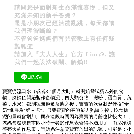
請問您是面對新生命滿懷喜悅，但又
充滿未知的新手爸媽？
還是小朋友已經活蹦亂跳，每天都讓
我們理智斷線？
不管爸爸媽媽們育兒管教上有任何疑
難雜症，
請加入『夫人人生』官方 Line@, 讓
我們一起設法破關、解鎖!!
寶寶從流口水（或者3-4個月大時）就開始嘗試奶以外的食
物，媽媽也開始製作食物泥，四大類食物（澱粉，蛋白質，蔬
菜，水果）都測試無過敏反應之後，寶寶的飲食狀況便從”全
奶“進展為“奶＋泥”。只要寶寶的吞嚥能力熟練之後，吃食物
泥的量就會增加。而在這段時間因為寶寶的月齡也比較大了，
媽媽會發現原本四小時一餐的作息表變得不適用了，而必須調
整整天的作息表，請媽媽注意寶寶釋放出的訊號，可能是：小