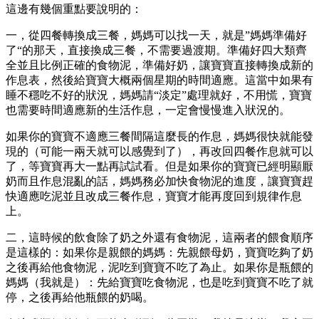
這邊有幾個重點要說明的：
一，從四餐轉換成三餐，媽媽可以找一天，就是”媽媽準備好
了“的那天，直接換成三餐，不需要過渡期。準備好四大類齊
全並且比例正確的食物泥，準備好奶，讓寶寶直接轉換成新的
作息表，然後給寶寶大概兩個星期的時間適應。這當中如果有
睡不穩吃不好的狀況，媽媽請“淡定”處理就好，不用慌，寶寶
也需要時間適應新的生活作息，一定會慢慢進入狀況的。
如果你的寶寶不適應三餐間隔這麼長的作息，媽媽很快就能發
現的（可能一兩天就可以感覺到了），再改回四餐作息就可以
了，等寶寶再大一點再試試看。但是如果你的寶寶已經明顯厭
奶而且作息混亂的話，媽媽務必加快食物泥的進度，讓寶寶趕
快適應吃泥並且改成三餐作息，寶寶才能再度回到規律作息
上。
二，這時候的飲食除了奶之外還有食物泥，這兩者的餵食順序
是這樣的：如果你是親餵的媽媽：先親餵母奶，寶寶吃夠了奶
之後再給他食物泥，泥吃到寶寶不吃了為止。如果你是瓶餵的
媽媽（我就是）：先給寶寶吃食物泥，也是吃到寶寶不吃了就
停，之後再給他瓶餵的奶喝。