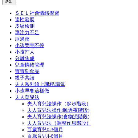
送出
ＳＥＬ社會情緒學習
適性發展
皮紋檢測
專注力不足
睡過夜
小孩哭鬧不停
小孩打人
分離焦慮
兒童情緒管理
寶寶副食品
親子共讀
夫人系列線上課程/講堂
小孩早餐這樣做
夫人育兒法
夫人育兒法操作（起步階段）
夫人育兒法操作(睡過夜階段)
夫人育兒法操作(食物泥階段)
夫人育兒法（調整作息階段）
百歲育兒0-3個月
百歲育兒4-6個月