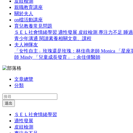
皮紋檢測
親職教育講座
關於夫人
on檔活動講座
育兒教養常見問題
ＳＥＬ社會情緒學習
適性發展
皮紋檢測
專注力不足
睡
青少年溝通
閱讀素養相關文章、課程
夫人神隊友
「女性自主」玫瑰還是玫瑰：林佳燕老師 Monica
「星座英
師 Mindy
「兒童成長發育」：余佳倩醫師
文章總覽
分類
送出
ＳＥＬ社會情緒學習
適性發展
皮紋檢測