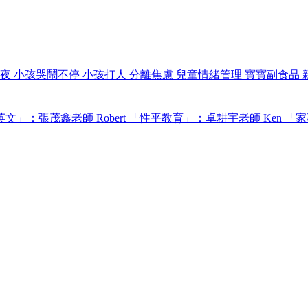
過夜
小孩哭鬧不停
小孩打人
分離焦慮
兒童情緒管理
寶寶副食品
文」：張茂鑫老師 Robert
「性平教育」：卓耕宇老師 Ken
「家