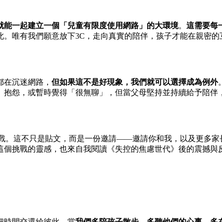
就能一起建立一個「兒童有限度使用網路」的大環境
。
這需要每
此。唯有我們願意放下3C，走向真實的陪伴，孩子才能在親密的
都在沉迷網路，
但如果這不是好現象，我們就可以選擇成為例外
、抱怨，或暫時覺得「很無聊」，但當父母堅持並持續給予陪伴
挑戰。這不只是貼文，而是一份邀請——邀請你和我，以及更多家
這個挑戰的靈感，也來自我閱讀《失控的焦慮世代》後的震撼與
把時間交還給彼此。當
我們多陪孩子散步、多聽他們的心事、多