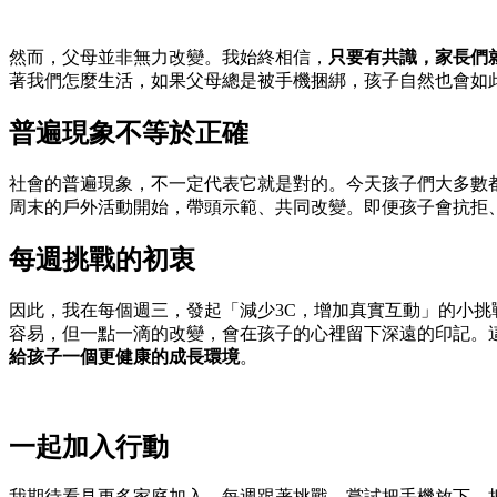
然而，父母並非無力改變。我始終相信，
只要有共識，家長們
著我們怎麼生活，如果父母總是被手機捆綁，孩子自然也會如
普遍現象不等於正確
社會的普遍現象，不一定代表它就是對的。今天孩子們大多數
周末的戶外活動開始，帶頭示範、共同改變。即便孩子會抗拒
每週挑戰的初衷
因此，我在每個週三，發起「減少3C，增加真實互動」的小
容易，但一點一滴的改變，會在孩子的心裡留下深遠的印記。
給孩子一個更健康的成長環境
。
一起加入行動
我期待看見更多家庭加入，每週跟著挑戰，嘗試把手機放下，