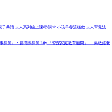
親子共讀
夫人系列線上課程/講堂
小孩早餐這樣做
夫人育兒法
事律師』：酈瀅鵑律師 Lily
「資深家庭教育顧問」 ： 吳敏鈺老