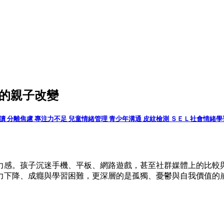
來的親子改變
共讀
分離焦慮
專注力不足
兒童情緒管理
青少年溝通
皮紋檢測
ＳＥＬ社會情緒學
力感。孩子沉迷手機、平板、網路遊戲，甚至社群媒體上的比較
力下降、成癮與學習困難，更深層的是孤獨、憂鬱與自我價值的