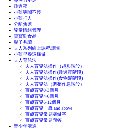
專注力不足
睡過夜
小孩哭鬧不停
小孩打人
分離焦慮
兒童情緒管理
寶寶副食品
親子共讀
夫人系列線上課程/講堂
小孩早餐這樣做
夫人育兒法
夫人育兒法操作（起步階段）
夫人育兒法操作(睡過夜階段)
夫人育兒法操作(食物泥階段)
夫人育兒法（調整作息階段）
百歲育兒0-3個月
百歲育兒4-6個月
百歲育兒6-12個月
百歲育兒一歲 and above
百歲育兒常見關鍵字
百歲育兒常見問答
青少年溝通