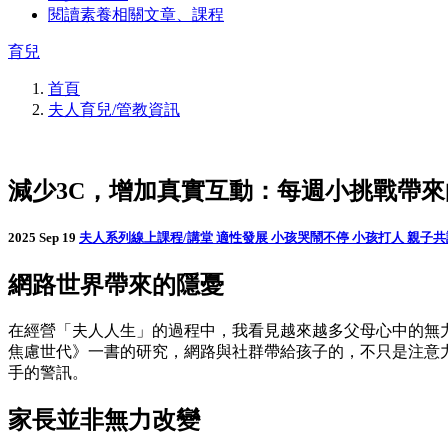
閱讀素養相關文章、課程
育兒
首頁
夫人育兒/管教資訊
減少3C，增加真實互動：每週小挑戰帶
2025 Sep 19
夫人系列線上課程/講堂
適性發展
小孩哭鬧不停
小孩打人
親子
網路世界帶來的隱憂
在經營「夫人人生」的過程中，我看見越來越多父母心中的無
焦慮世代》一書的研究，網路與社群帶給孩子的，不只是注意
手的警訊。
家長並非無力改變