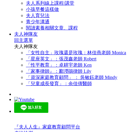
夫人系列線上課程/講堂
小孩早餐這樣做
夫人育兒法
青少年溝通
閱讀素養相關文章、課程
夫人神隊友
回主選單
夫人神隊友
「女性自主」玫瑰還是玫瑰：林佳燕老師 Monica
「星座英文」：張茂鑫老師 Robert
「性平教育」：卓耕宇老師 Ken
「家事律師』：酈瀅鵑律師 Lily
「資深家庭教育顧問」 ： 吳敏鈺老師 Mindy
「兒童成長發育」：余佳倩醫師
『夫人人生』家庭教育顧問平台