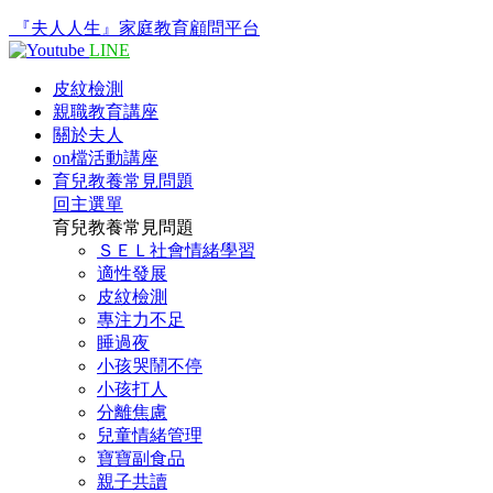
『夫人人生』家庭教育顧問平台
LINE
皮紋檢測
親職教育講座
關於夫人
on檔活動講座
育兒教養常見問題
回主選單
育兒教養常見問題
ＳＥＬ社會情緒學習
適性發展
皮紋檢測
專注力不足
睡過夜
小孩哭鬧不停
小孩打人
分離焦慮
兒童情緒管理
寶寶副食品
親子共讀