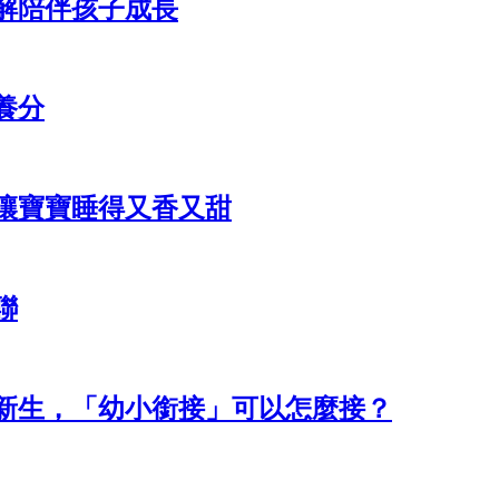
解陪伴孩子成長
養分
讓寶寶睡得又香又甜
聯
新生，「幼小銜接」可以怎麼接？