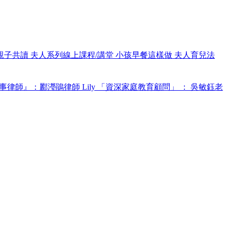
親子共讀
夫人系列線上課程/講堂
小孩早餐這樣做
夫人育兒法
事律師』：酈瀅鵑律師 Lily
「資深家庭教育顧問」 ： 吳敏鈺老