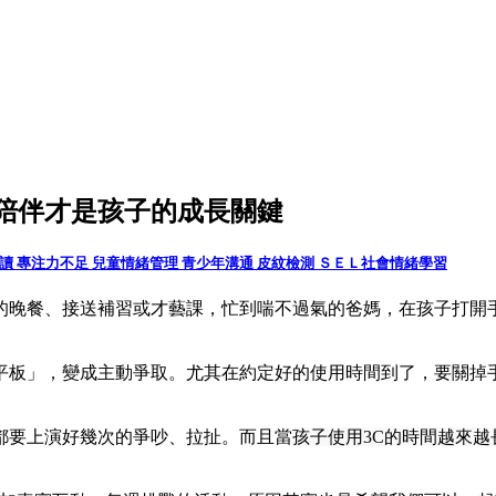
陪伴才是孩子的成長關鍵
共讀
專注力不足
兒童情緒管理
青少年溝通
皮紋檢測
ＳＥＬ社會情緒學習
的晚餐、接送補習或才藝課，忙到喘不過氣的爸媽，在孩子打開
平板」，變成主動爭取。尤其在約定好的使用時間到了，要關掉
都要上演好幾次的爭吵、拉扯。而且當
孩子使用3C的時間越來