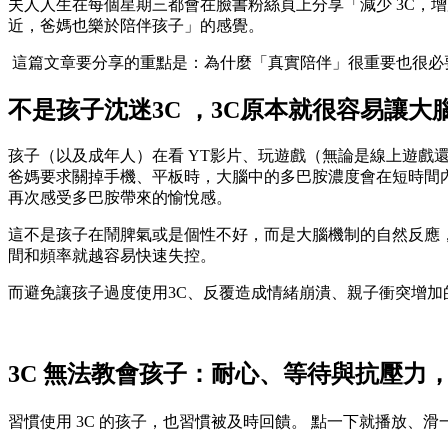
夫人人生在每個星期三都會在臉書粉絲頁上分享「減少 3C，
近，爸媽也樂於陪伴孩子」的感覺。
這篇文章要分享的重點是：為什麼「真實陪伴」很重要也很必
不是孩子沈迷3C ，3C原本就很容易讓大
孩子（以及成年人）在看 YT影片、玩遊戲（無論是線上遊戲
爸媽要求關掉手機、平板時，大腦中的多巴胺濃度會在短時間
再次感受多巴胺帶來的愉悅感。
這不是孩子在鬧脾氣或是個性不好，而是大腦機制的自然反應
間和頻率就越容易快速失控。
而避免讓孩子過度使用3C、反覆造成情緒崩潰、親子衝突增加的
3C 無法教會孩子：耐心、等待與抗壓力
習慣使用 3C 的孩子，也習慣被及時回饋。 點一下就播放、