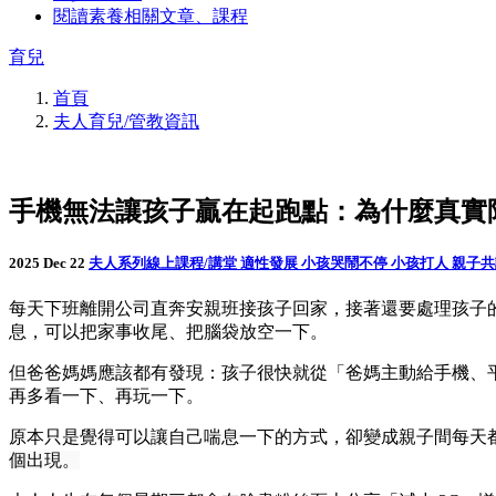
閱讀素養相關文章、課程
育兒
首頁
夫人育兒/管教資訊
手機無法讓孩子贏在起跑點：為什麼真實
2025 Dec 22
夫人系列線上課程/講堂
適性發展
小孩哭鬧不停
小孩打人
親子
每天下班離開公司直奔安親班接孩子回家，接著還要處理孩子
息，可以把家事收尾、把腦袋放空一下。
但爸爸媽媽應該都有發現：孩子很快就從「爸媽主動給手機、
再多看一下、再玩一下。
原本只是覺得可以讓自己喘息一下的方式，卻變成親子間每天
個出現。