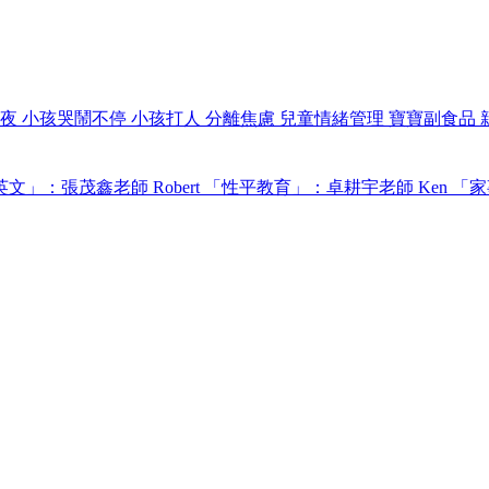
過夜
小孩哭鬧不停
小孩打人
分離焦慮
兒童情緒管理
寶寶副食品
文」：張茂鑫老師 Robert
「性平教育」：卓耕宇老師 Ken
「家