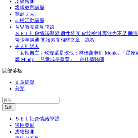
皮紋檢測
親職教育講座
關於夫人
on檔活動講座
育兒教養常見問題
ＳＥＬ社會情緒學習
適性發展
皮紋檢測
專注力不足
睡
青少年溝通
閱讀素養相關文章、課程
夫人神隊友
「女性自主」玫瑰還是玫瑰：林佳燕老師 Monica
「星座英
師 Mindy
「兒童成長發育」：余佳倩醫師
文章總覽
分類
送出
ＳＥＬ社會情緒學習
適性發展
皮紋檢測