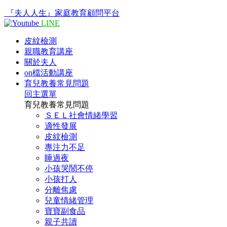
『夫人人生』家庭教育顧問平台
LINE
皮紋檢測
親職教育講座
關於夫人
on檔活動講座
育兒教養常見問題
回主選單
育兒教養常見問題
ＳＥＬ社會情緒學習
適性發展
皮紋檢測
專注力不足
睡過夜
小孩哭鬧不停
小孩打人
分離焦慮
兒童情緒管理
寶寶副食品
親子共讀