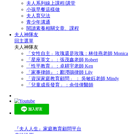
夫人系列線上課程/講堂
小孩早餐這樣做
夫人育兒法
青少年溝通
閱讀素養相關文章、課程
夫人神隊友
回主選單
夫人神隊友
「女性自主」玫瑰還是玫瑰：林佳燕老師 Monica
「星座英文」：張茂鑫老師 Robert
「性平教育」：卓耕宇老師 Ken
「家事律師』：酈瀅鵑律師 Lily
「資深家庭教育顧問」 ： 吳敏鈺老師 Mindy
「兒童成長發育」：余佳倩醫師
『夫人人生』家庭教育顧問平台