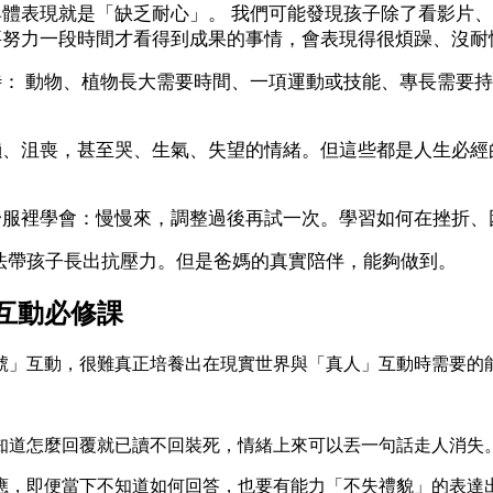
體表現就是「缺乏耐心」。 我們可能發現孩子除了看影片
要努力一段時間才看得到成果的事情，會表現得很煩躁、沒耐
： 動物、植物長大需要時間、一項運動或技能、專長需要
懶、沮喪，甚至哭、生氣、失望的情緒。但這些都是人生必經
舒服裡學會：慢慢來，調整過後再試一次。學習如何在挫折、
法帶孩子長出抗壓力。但是爸媽的真實陪伴，能夠做到。
互動必修課
號」互動，很難真正培養出在現實世界與「真人」互動時需要的
知道怎麼回覆就已讀不回裝死，情緒上來可以丟一句話走人消失
應，即便當下不知道如何回答，也要有能力「不失禮貌」的表達