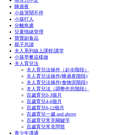
專注力不足
睡過夜
小孩哭鬧不停
小孩打人
分離焦慮
兒童情緒管理
寶寶副食品
親子共讀
夫人系列線上課程/講堂
小孩早餐這樣做
夫人育兒法
夫人育兒法操作（起步階段）
夫人育兒法操作(睡過夜階段)
夫人育兒法操作(食物泥階段)
夫人育兒法（調整作息階段）
百歲育兒0-3個月
百歲育兒4-6個月
百歲育兒6-12個月
百歲育兒一歲 and above
百歲育兒常見關鍵字
百歲育兒常見問答
青少年溝通