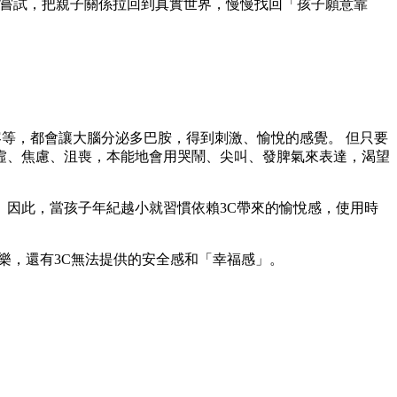
起嘗試，把親子關係拉回到真實世界，慢慢找回「孩子願意靠
容等，都會讓大腦分泌多巴胺，得到刺激、愉悅的感覺。 但只要
虛、焦慮、沮喪，本能地會用哭鬧、尖叫、發脾氣來表達，渴望
因此，當孩子年紀越小就習慣依賴3C帶來的愉悅感，使用時
快樂，還有3C無法提供的安全感和「幸福感」。