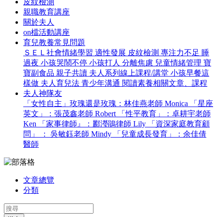
皮紋檢測
親職教育講座
關於夫人
on檔活動講座
育兒教養常見問題
ＳＥＬ社會情緒學習
適性發展
皮紋檢測
專注力不足
睡
過夜
小孩哭鬧不停
小孩打人
分離焦慮
兒童情緒管理
寶
寶副食品
親子共讀
夫人系列線上課程/講堂
小孩早餐這
樣做
夫人育兒法
青少年溝通
閱讀素養相關文章、課程
夫人神隊友
「女性自主」玫瑰還是玫瑰：林佳燕老師 Monica
「星座
英文」：張茂鑫老師 Robert
「性平教育」：卓耕宇老師
Ken
「家事律師』：酈瀅鵑律師 Lily
「資深家庭教育顧
問」 ： 吳敏鈺老師 Mindy
「兒童成長發育」：余佳倩
醫師
文章總覽
分類