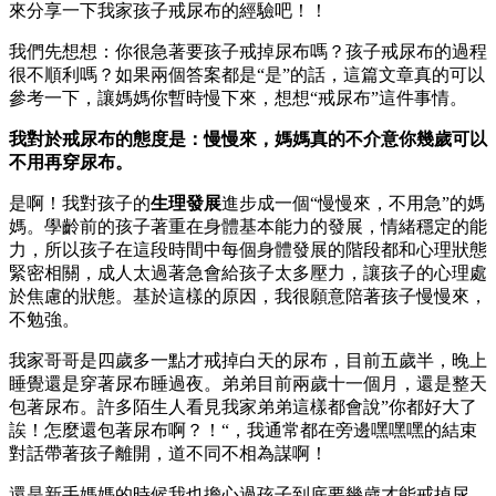
來分享一下我家孩子戒尿布的經驗吧！！
我們先想想：你很急著要孩子戒掉尿布嗎？孩子戒尿布的過程
很不順利嗎？如果兩個答案都是“是”的話，這篇文章真的可以
參考一下，讓媽媽你暫時慢下來，想想“戒尿布”這件事情。
我對於戒尿布的態度是：慢慢來，媽媽真的不介意你幾歲可以
不用再穿尿布。
是啊！我對孩子的
生理發展
進步成一個“慢慢來，不用急”的媽
媽。學齡前的孩子著重在身體基本能力的發展，情緒穩定的能
力，所以孩子在這段時間中每個身體發展的階段都和心理狀態
緊密相關，成人太過著急會給孩子太多壓力，讓孩子的心理處
於焦慮的狀態。基於這樣的原因，我很願意陪著孩子慢慢來，
不勉強。
我家哥哥是四歲多一點才戒掉白天的尿布，目前五歲半，晚上
睡覺還是穿著尿布睡過夜。弟弟目前兩歲十一個月，還是整天
包著尿布。許多陌生人看見我家弟弟這樣都會說”你都好大了
誒！怎麼還包著尿布啊？！“，我通常都在旁邊嘿嘿嘿的結束
對話帶著孩子離開，道不同不相為謀啊！
還是新手媽媽的時候我也擔心過孩子到底要幾歲才能戒掉尿