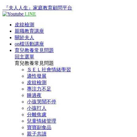
『夫人人生』家庭教育顧問平台
LINE
皮紋檢測
親職教育講座
關於夫人
on檔活動講座
育兒教養常見問題
回主選單
育兒教養常見問題
ＳＥＬ社會情緒學習
適性發展
皮紋檢測
專注力不足
睡過夜
小孩哭鬧不停
小孩打人
分離焦慮
兒童情緒管理
寶寶副食品
親子共讀