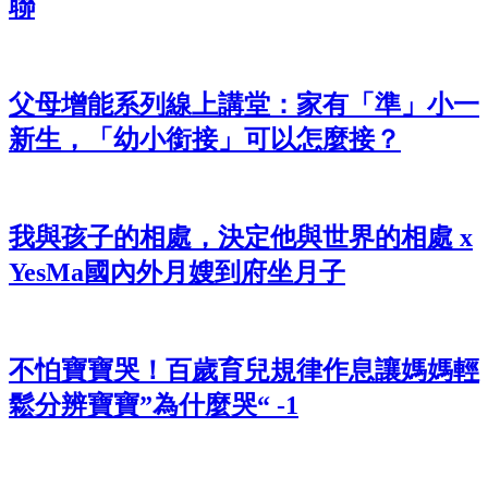
聯
父母增能系列線上講堂：家有「準」小一
新生，「幼小銜接」可以怎麼接？
我與孩子的相處，決定他與世界的相處 x
YesMa國內外月嫂到府坐月子
不怕寶寶哭！百歲育兒規律作息讓媽媽輕
鬆分辨寶寶”為什麼哭“ -1