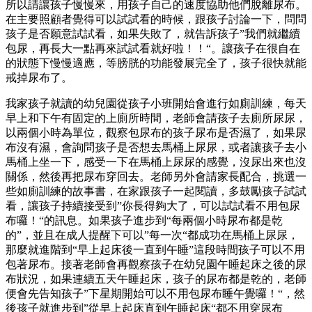
所以請讓孩子慢慢來，用孩子自己的速度協助他們脫離尿布。
在主要照顧者覺得可以試試看的時候，跟孩子討論一下，問問
孩子是否願意試試看，如果失敗了，就告訴孩子”我們就繼續
包尿，再長大一點再來試試看就好啦！！“。讓孩子在很自在
的狀態下慢慢適應，等膀胱的功能發展完全了，孩子很快就能
戒掉尿布了。
我家孩子就讀的幼兒園從孩子小班開始會進行如廁訓練，每天
早上和下午有固定的上廁所時間，老師會請孩子去廁所尿尿，
以兩個小時為單位，觀察包尿布的孩子尿布是否濕了，如果尿
布沒有濕，會詢問孩子是否想去馬桶上尿尿，或者讓孩子去小
馬桶上坐一下，感受一下在馬桶上尿尿的感覺，沒尿出來也沒
關係，然後再把尿布穿回去。老師另外會請家長配合，挑選一
些如廁訓練的故事書，在家跟孩子一起閱讀，多鼓勵孩子試試
看，讓孩子持續接受到”你長得夠大了，可以試試看不用包尿
布囉！“的訊息。如果孩子進步到“每兩個小時尿布都是乾
的”，並且在成人提醒下可以”每一次“都成功在馬桶上尿尿，
那麼就進階到“早上起床後一直到午睡”這段時間孩子可以不用
包著尿布。接著老師會再觀察孩子在幼兒園午睡起床之後的尿
布狀況，如果連續五天午睡起床，孩子的尿布都是乾的，老師
便會先告知孩子”下星期開始可以不用包尿布睡午覺囉！“，然
後孩子就進步到”從早上起床直到午睡起床“都不用穿尿布