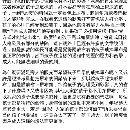
什麼叫做對孩子的心理健康有不好的影響？媽媽們肯定有聽過
或者你家的孩子是這樣的，好不容易學會在馬桶上尿尿的孩
子，一到“嗯嗯”的時候就一定要包上尿布，躲到角落或者門後
面才能順利完成。在我看來這樣的狀態好辛苦也讓人好心疼，
孩子的心理已經受到影響了，因為他還沒有能力在馬桶上”嗯
嗯“但是成人卻勉強他要做到，結果孩子必須用這樣”扭曲“的
方式才能”嗯出來“。過度強迫孩子完成如廁訓練，會造成日後
人格發展有部分的缺陷，這在網路上已經有許多的文章說明
過，但是多數的家長可能還是覺得兩歲左右的孩子戒掉尿布是
很正常的事情，然而孩子在這樣的過程中經歷的壓力和衝擊，
成人可能無法細膩的覺察到。
為什麼要滿足旁人的眼光而希望孩子早早的戒掉尿布呢？又或
許是經濟考量想把尿布的開銷省下來，所以讓孩子趕快戒尿
布，但是眼前省下尿布錢，卻讓孩子的心理受到影響，真的省
下了什麼嗎？又或者因為”其他人家的孩子都不用穿尿布了“所
以我家的孩子也要趕快戒掉，這更是沒有必要的想法啊！每個
孩子都是獨特的個體，身體發展的速度本來就不同，年紀越大
差異會更大，若是”因為別人家的孩子都如何如何“所以要求自
己的孩子也要做到，這實在太辛苦了，孩子越大，親子衝突會
因為成人這樣的想法而更嚴重。