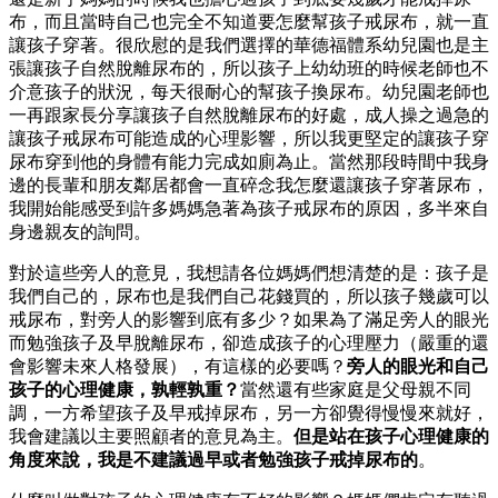
布，而且當時自己也完全不知道要怎麼幫孩子戒尿布，就一直
讓孩子穿著。很欣慰的是我們選擇的華德福體系幼兒園也是主
張讓孩子自然脫離尿布的，所以孩子上幼幼班的時候老師也不
介意孩子的狀況，每天很耐心的幫孩子換尿布。幼兒園老師也
一再跟家長分享讓孩子自然脫離尿布的好處，成人操之過急的
讓孩子戒尿布可能造成的心理影響，所以我更堅定的讓孩子穿
尿布穿到他的身體有能力完成如廁為止。當然那段時間中我身
邊的長輩和朋友鄰居都會一直碎念我怎麼還讓孩子穿著尿布，
我開始能感受到許多媽媽急著為孩子戒尿布的原因，多半來自
身邊親友的詢問。
對於這些旁人的意見，我想請各位媽媽們想清楚的是：孩子是
我們自己的，尿布也是我們自己花錢買的，所以孩子幾歲可以
戒尿布，對旁人的影響到底有多少？如果為了滿足旁人的眼光
而勉強孩子及早脫離尿布，卻造成孩子的心理壓力（嚴重的還
會影響未來人格發展），有這樣的必要嗎？
旁人的眼光和自己
孩子的心理健康，孰輕孰重？
當然還有些家庭是父母親不同
調，一方希望孩子及早戒掉尿布，另一方卻覺得慢慢來就好，
我會建議以主要照顧者的意見為主。
但是站在孩子心理健康的
角度來說，我是不建議過早或者勉強孩子戒掉尿布的
。