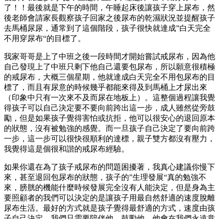
了！！最後就是下午的時間，午睡起床後讓孩子穿上尿布，然
後老師會請家長觀察孩子回家之後尿布的乾濕狀況並提醒孩子
去馬桶尿尿，通常到了這個階段，孩子很快就達成”白天完全
不用穿尿布“的目標了。
我家哥哥是上了中班之後一段時間才開始嘗試戒尿布，因為他
自己發現上了中班只剩下他自己還要包尿布，所以願意很積極
的戒尿布，大概三個星期，他就達成白天完全不用包尿布的目
標了，而且有尿意的時候幾乎都能來得及到馬桶上才尿出來
（印象中只有一次來不及而尿在地板上）。這整個過程讓我覺
得孩子可以自己決定要不要向前跨出這一步，成人雖然從旁鼓
勵，但是如果孩子覺得害怕或抗拒，他可以很安心的退回原本
的狀態，沒有被勉強的感覺。而一旦孩子自己決定了要向前跨
一步，這一步可以很快很順利的達標，親子雙方都沒有壓力，
我覺得這是個很和諧的戒尿布經驗。
如果你還在為了孩子戒尿布的問題困擾著，我真心建議你慢下
來，甚至退回包尿布的狀態，孩子的”生理發展“真的勉強不
來，膀胱的機能什麼時候發展完全沒有人能決定，但是身為主
要照顧者的我們可以決定的是讓孩子用最自然舒適的速度脫離
尿布生活。最好的方式就是孩子覺得最舒適的方式，速度由孩
子自己決定，我們只需要陪伴他，鼓勵他，他會在我們永遠意