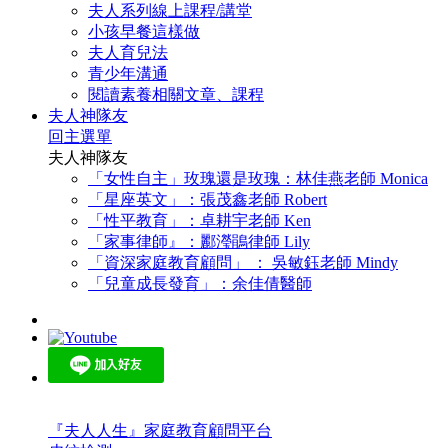
夫人系列線上課程/講堂
小孩早餐這樣做
夫人育兒法
青少年溝通
閱讀素養相關文章、課程
夫人神隊友
回主選單
夫人神隊友
「女性自主」玫瑰還是玫瑰：林佳燕老師 Monica
「星座英文」：張茂鑫老師 Robert
「性平教育」：卓耕宇老師 Ken
「家事律師』：酈瀅鵑律師 Lily
「資深家庭教育顧問」 ： 吳敏鈺老師 Mindy
「兒童成長發育」：余佳倩醫師
『夫人人生』家庭教育顧問平台