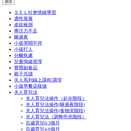
送出
ＳＥＬ社會情緒學習
適性發展
皮紋檢測
專注力不足
睡過夜
小孩哭鬧不停
小孩打人
分離焦慮
兒童情緒管理
寶寶副食品
親子共讀
夫人系列線上課程/講堂
小孩早餐這樣做
夫人育兒法
夫人育兒法操作（起步階段）
夫人育兒法操作(睡過夜階段)
夫人育兒法操作(食物泥階段)
夫人育兒法（調整作息階段）
百歲育兒0-3個月
百歲育兒4-6個月