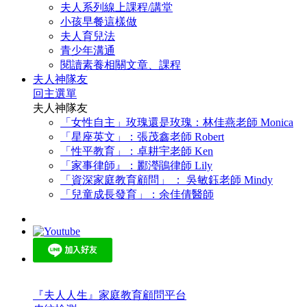
夫人系列線上課程/講堂
小孩早餐這樣做
夫人育兒法
青少年溝通
閱讀素養相關文章、課程
夫人神隊友
回主選單
夫人神隊友
「女性自主」玫瑰還是玫瑰：林佳燕老師 Monica
「星座英文」：張茂鑫老師 Robert
「性平教育」：卓耕宇老師 Ken
「家事律師』：酈瀅鵑律師 Lily
「資深家庭教育顧問」 ： 吳敏鈺老師 Mindy
「兒童成長發育」：余佳倩醫師
『夫人人生』家庭教育顧問平台