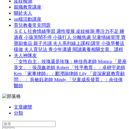
皮紋檢測
親職教育講座
關於夫人
on檔活動講座
育兒教養常見問題
ＳＥＬ社會情緒學習
適性發展
皮紋檢測
專注力不足
睡
過夜
小孩哭鬧不停
小孩打人
分離焦慮
兒童情緒管理
寶
寶副食品
親子共讀
夫人系列線上課程/講堂
小孩早餐這
樣做
夫人育兒法
青少年溝通
閱讀素養相關文章、課程
夫人神隊友
「女性自主」玫瑰還是玫瑰：林佳燕老師 Monica
「星座
英文」：張茂鑫老師 Robert
「性平教育」：卓耕宇老師
Ken
「家事律師』：酈瀅鵑律師 Lily
「資深家庭教育顧
問」 ： 吳敏鈺老師 Mindy
「兒童成長發育」：余佳倩
醫師
文章總覽
分類