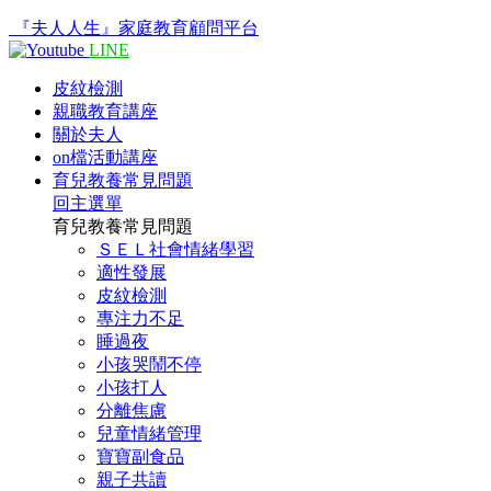
『夫人人生』家庭教育顧問平台
LINE
皮紋檢測
親職教育講座
關於夫人
on檔活動講座
育兒教養常見問題
回主選單
育兒教養常見問題
ＳＥＬ社會情緒學習
適性發展
皮紋檢測
專注力不足
睡過夜
小孩哭鬧不停
小孩打人
分離焦慮
兒童情緒管理
寶寶副食品
親子共讀