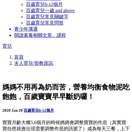
百歲育兒6-12個月
百歲育兒一歲 and above
百歲育兒常見關鍵字
百歲育兒常見問答
青少年溝通
閱讀素養相關文章、課程
育兒
首頁
夫人育兒/管教資訊
媽媽不用再為奶而苦，營養均衡食物泥吃
飽飽，百歲寶寶早早斷奶囉！
2020 Jan 20
百歲育兒6-12個月
寶寶月齡大概5,6個月的時候媽媽會調整寶寶的作息（其實寶
寶自然就會出現需要調整作息的訊號了）成為每天三餐，上下