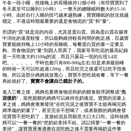
午各一段小睡，然後晚上的長睡維持12個小時（有些寶寶到了
冬天甚至可以睡到13小時），一整天的總睡眠時數大約15-16
小時。由於自行入睡的技巧越來越熟練，寶寶睡眠的狀況就越
穩定，不過這時期最重要的還是食物泥的”質“和”量“。
所謂的“質”就是泥的內容，尤其是蛋白質。因為蛋白質在腸胃
中消化的速度較慢，所以能夠維持較長時間的飽足感，百歲寶
寶要能維持晚上12小時的長睡眠，每餐蛋白質的量一定要足
夠。而食物泥的”量“則因人而異了，我家哥哥吃泥的最高紀錄
是一天吃進大約1100g的泥，而且只曇花一現的出現3,4次
吧。。。。。。平時也都只有800-900g左右;但是弟弟最顛峰
的時候一天可以吃超過1200g，而且吃完之後還可以吃手指食
物。所以這部分媽媽就放寬心，寶寶不想吃就收餐，等下一餐
再給就好了。
寶寶不會讓自己餓肚子的。
進入三餐之後，媽媽也要將食物泥和奶的餵食順序調整成“
先
泥後奶
”，當然親餵的媽媽可以維持先奶後泥。寶寶的泥量上
來之後，媽媽會漸漸發現“在吃完泥之後寶寶不太能再喝完媽
媽準備的奶量了”，甚至完全不想喝了，或者親餵的媽媽會發
現寶寶不想吃奶了，直接給泥反而願意大口大口吃。這時候媽
媽可以“一餐一餐的”把奶給拿掉不給。請記得要“一餐一餐的
拿掉”，讓寶寶逐漸適應在泥吃飽之後不需要再喝奶這件事