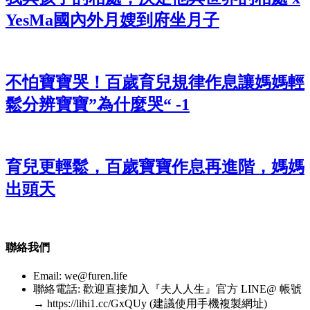
YesMa國內外月嫂到府坐月子
不怕寶寶哭！百歲育兒規律作息讓媽媽輕
鬆分辨寶寶”為什麼哭“ -1
育兒更輕鬆，百歲寶寶作息再進階，媽媽
出頭天
聯絡我們
Email:
we@furen.life
聯絡電話: 歡迎直接加入『夫人人生』官方 LINE@ 帳號
→ https://lihi1.cc/GxQUy (建議使用手機複製網址)