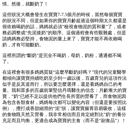
情。然後，就斷奶了！
這些狀況大概會發生在寶寶7-7.5個月的時候，當然每個寶寶
的狀況不同，但是如果你的寶寶月齡超過這個時期太久都還是
很依賴喝奶的話，媽媽就必須”檢視食物泥的質和量”了，或者
務必調整成“先泥後奶”的順序。這個過程會有些艱難處，但是
請媽媽務必堅持，食物泥的量上來了，寶寶才能不再依賴喝
奶，才有可能斷奶。
這裡所謂的“斷奶”是完全不喝奶，母奶，奶粉，通通都不喝
了。
在這裡會有很多媽媽質疑“這麼早斷奶好嗎？”現代的兒童醫學
都傾向讓寶寶持續吃奶至少到一歲以後，百歲育兒的這項作法
似乎是反其道而行，所以要怎麼選擇，還是看媽媽自己的考
量。我和眾多的百歲前輩堅信丹瑪醫生的信念：月齡漸大的寶
寶，”奶“已經不足以提供他們生長所需的營養了，而食物泥因
為包含各類食材，媽媽每次都可以變化內容（但還是要按照比
例），攪打成香甜細滑的“泥”狀，讓寶寶腸胃容易吸收，這樣
的食物既天然又營養，我非常相信而且肯定絕對比”奶“的養分
充足而且均衡，更適合成為寶寶的主食（而不是“副食品”）！