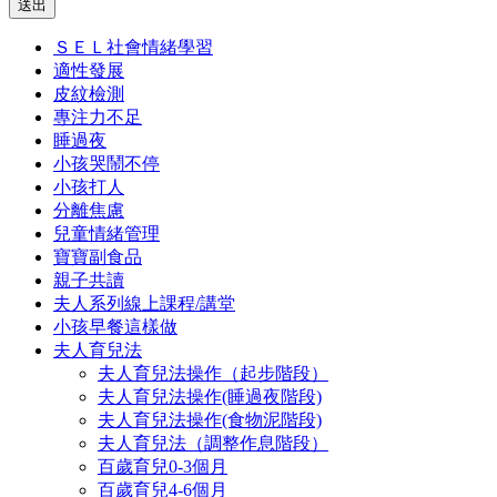
送出
ＳＥＬ社會情緒學習
適性發展
皮紋檢測
專注力不足
睡過夜
小孩哭鬧不停
小孩打人
分離焦慮
兒童情緒管理
寶寶副食品
親子共讀
夫人系列線上課程/講堂
小孩早餐這樣做
夫人育兒法
夫人育兒法操作（起步階段）
夫人育兒法操作(睡過夜階段)
夫人育兒法操作(食物泥階段)
夫人育兒法（調整作息階段）
百歲育兒0-3個月
百歲育兒4-6個月