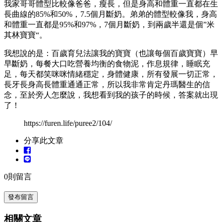
我家哥哥體型比較像爸爸，瘦長，但是身高和體重一直都在生
長曲線的85%和50%，7.5個月斷奶。弟弟的體型較像我，身高
和體重一直都是95%和97%，7個月斷奶，到兩歲半還是個”米
其林寶寶“。
我想說的是：百歲育兒法讓我的寶寶（也讓每個百歲寶寶）早
早斷奶，每餐大口吃營養均衡的食物泥，作息規律，睡眠充
足，每天都笑咪咪情緒穩定，身體健康，所有發展一切正常，
長牙長身高長體重通通正常，所以我非常肯定丹瑪醫生的信
念，至於旁人怎麼說，我想看到我的孩子的時候，答案就出現
了！
https://furen.life/puree2/104/
分享此文章
0
則留言
發布留言
相關文章