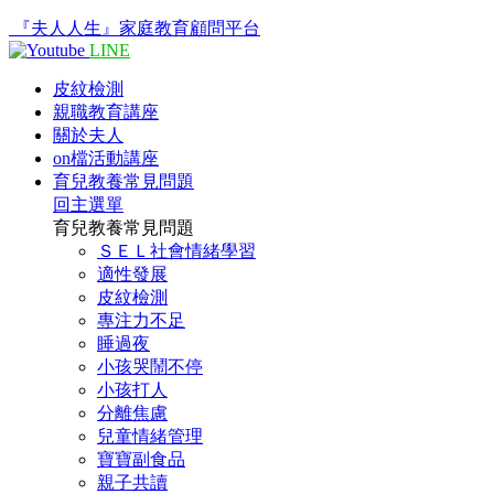
『夫人人生』家庭教育顧問平台
LINE
皮紋檢測
親職教育講座
關於夫人
on檔活動講座
育兒教養常見問題
回主選單
育兒教養常見問題
ＳＥＬ社會情緒學習
適性發展
皮紋檢測
專注力不足
睡過夜
小孩哭鬧不停
小孩打人
分離焦慮
兒童情緒管理
寶寶副食品
親子共讀