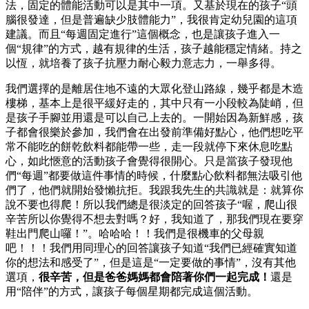
法，固定的體能活動可以是其中一項。又基於現在的孩子“頭
腦很發達，但是普遍缺少肢體能力”，我很肯定幼兒園的這項
建議。而且“每週固定進行”這個概念，也是讓孩子進入一
個“規律”的方式，越有規律的生活，孩子越能穩定情緒。持之
以恆，就培養了孩子抗壓力耐心毅力意志力，一舉多得。
我們選擇的是離居住地不遠的大眾化登山路線，幾乎都是木造
樓梯，基本上是很平緩好走的，其中只有一小段較為陡峭，但
是孩子手腳並用還是可以自己上去的。一開始因為新鮮感，孩
子都會很樂於參加，我們會在出發前準備好點心，他們想吃平
常不能吃的餅乾飲料都能帶一些，走一段就停下來休息吃點
心，如此愜意的活動孩子會覺得很開心。只是當孩子發現他
們“每週”都要做這件事情的時候，什麼點心飲料都無法吸引他
們了，他們就開始發懶抗拒。我跟我先生的共識就是：就算你
說不要也得爬！所以我們總是很淡定的回答孩子“喔，爬山很
辛苦所以你覺得不想去對嗎？好，我知道了，那我們現在要穿
鞋出門爬山囉！”。哈哈哈！！我們是很機車的父母親
吧！！！我們用同理心的回答讓孩子知道“我們已經確實知道
你的想法和感受了”，但是這是“一定要做的事情”，沒有其他
選項，
很辛苦，但是爸爸媽媽都會陪著你們一起完成！
還是
用“陪伴”的方式，讓孩子每個星期都完成這個活動。