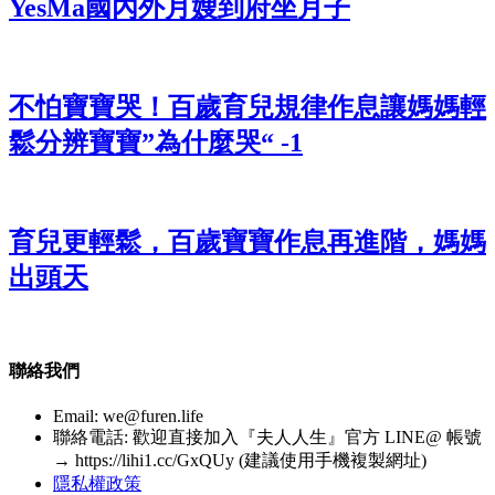
YesMa國內外月嫂到府坐月子
不怕寶寶哭！百歲育兒規律作息讓媽媽輕
鬆分辨寶寶”為什麼哭“ -1
育兒更輕鬆，百歲寶寶作息再進階，媽媽
出頭天
聯絡我們
Email:
we@furen.life
聯絡電話: 歡迎直接加入『夫人人生』官方 LINE@ 帳號
→ https://lihi1.cc/GxQUy (建議使用手機複製網址)
隱私權政策