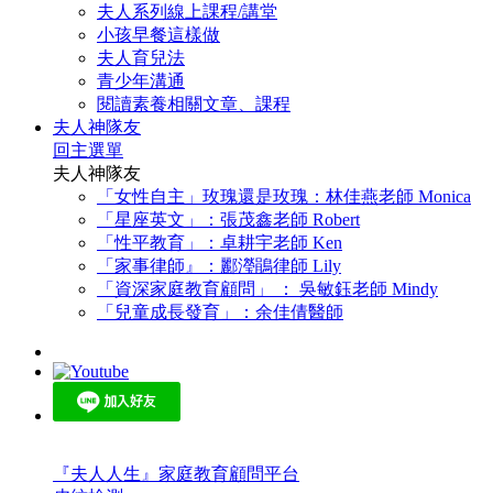
夫人系列線上課程/講堂
小孩早餐這樣做
夫人育兒法
青少年溝通
閱讀素養相關文章、課程
夫人神隊友
回主選單
夫人神隊友
「女性自主」玫瑰還是玫瑰：林佳燕老師 Monica
「星座英文」：張茂鑫老師 Robert
「性平教育」：卓耕宇老師 Ken
「家事律師』：酈瀅鵑律師 Lily
「資深家庭教育顧問」 ： 吳敏鈺老師 Mindy
「兒童成長發育」：余佳倩醫師
『夫人人生』家庭教育顧問平台