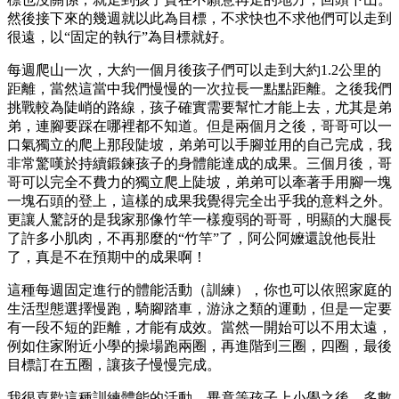
然後接下來的幾週就以此為目標，不求快也不求他們可以走到
很遠，以“固定的執行”為目標就好。
每週爬山一次，大約一個月後孩子們可以走到大約1.2公里的
距離，當然這當中我們慢慢的一次拉長一點點距離。之後我們
挑戰較為陡峭的路線，孩子確實需要幫忙才能上去，尤其是弟
弟，連腳要踩在哪裡都不知道。但是兩個月之後，哥哥可以一
口氣獨立的爬上那段陡坡，弟弟可以手腳並用的自己完成，我
非常驚嘆於持續鍛鍊孩子的身體能達成的成果。三個月後，哥
哥可以完全不費力的獨立爬上陡坡，弟弟可以牽著手用腳一塊
一塊石頭的登上，這樣的成果我覺得完全出乎我的意料之外。
更讓人驚訝的是我家那像竹竿一樣瘦弱的哥哥，明顯的大腿長
了許多小肌肉，不再那麼的“竹竿”了，阿公阿嬤還說他長壯
了，真是不在預期中的成果啊！
這種每週固定進行的體能活動（訓練），你也可以依照家庭的
生活型態選擇慢跑，騎腳踏車，游泳之類的運動，但是一定要
有一段不短的距離，才能有成效。當然一開始可以不用太遠，
例如住家附近小學的操場跑兩圈，再進階到三圈，四圈，最後
目標訂在五圈，讓孩子慢慢完成。
我很喜歡這種訓練體能的活動，畢竟等孩子上小學之後，多數