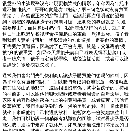
很意外的小孩幾乎沒有出現耍賴哭鬧的情形，弟弟因為年紀小
還不懂“抱怨”，哥哥確實是嘴巴抱怨了兩三句之後就沒有負面
情緒了，然後很正常的穿鞋出門，這讓我再次很明確的認知
到：明確的界線讓孩子有規則可循，這明確的界線就是“每週
都要爬山”，而且爸媽很堅持，我們表現堅持的方法，就是每
週日早上吃過早餐後就會準備爬山的東西，然後出發。孩子看
到我們夫妻的“行動”，就很清楚的知道這是一定要做的事情，
不需要討價還價，因為討了也不會有用。於是，父母親的“身
教”真的很重要！如果今天我們夫妻自己就表現得不想爬山或
者一臉怠惰，孩子肯定有樣學樣，然後這樣活動（或者可以說
是訓練）很容易就失敗了。
通常我們會出門先到便利商店讓孩子購買他們想喝的飲料，因
為平時沒有這種“福利”，所以他們會很開心地挑選，然後就直
接前往爬山的地點了。速度很慢沒關係，就牽著孩子的手持續
的往前走，可以跟他們聊天唱歌或者看看周邊的自然環境。我
家兩兄弟喜歡撿拾落在地上的樹葉和果實，或者豆莢，陪他們
撿著撿著，我們也感受到許多自然的美和奇妙。到一個休息區
就坐下來喝他們自己挑選的飲料，短暫休息一會就繼續往山上
走。我們可以預設一個稍微有點難度的距離，試試看孩子是否
能完成，過程中走累了就休息，如果孩子無法走到你預設的目
標也沒關係，就走到孩子實在不願意再走的地方，回頭下山。