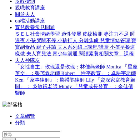
皮紋檢測
親職教育講座
關於夫人
on檔活動講座
育兒教養常見問題
ＳＥＬ社會情緒學習
適性發展
皮紋檢測
專注力不足
睡
過夜
小孩哭鬧不停
小孩打人
分離焦慮
兒童情緒管理
寶
寶副食品
親子共讀
夫人系列線上課程/講堂
小孩早餐這
樣做
夫人育兒法
青少年溝通
閱讀素養相關文章、課程
夫人神隊友
「女性自主」玫瑰還是玫瑰：林佳燕老師 Monica
「星座
英文」：張茂鑫老師 Robert
「性平教育」：卓耕宇老師
Ken
「家事律師』：酈瀅鵑律師 Lily
「資深家庭教育顧
問」 ： 吳敏鈺老師 Mindy
「兒童成長發育」：余佳倩
醫師
文章總覽
分類