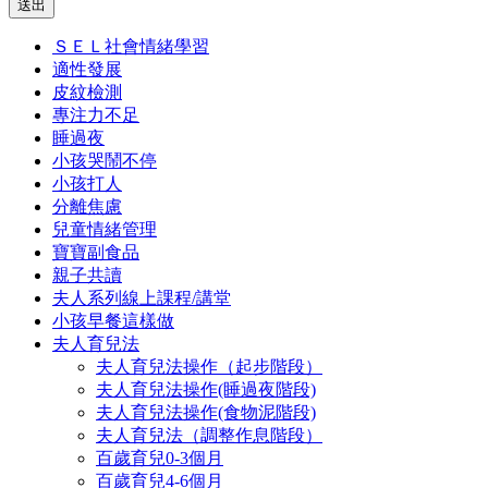
送出
ＳＥＬ社會情緒學習
適性發展
皮紋檢測
專注力不足
睡過夜
小孩哭鬧不停
小孩打人
分離焦慮
兒童情緒管理
寶寶副食品
親子共讀
夫人系列線上課程/講堂
小孩早餐這樣做
夫人育兒法
夫人育兒法操作（起步階段）
夫人育兒法操作(睡過夜階段)
夫人育兒法操作(食物泥階段)
夫人育兒法（調整作息階段）
百歲育兒0-3個月
百歲育兒4-6個月