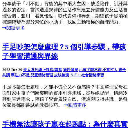
分享孩子「叫不動」背後的其中兩大主因：缺乏陪伴、訓練與
過多的否定。嘗試透過規律的生活作息建立身體能力及生活自
理習慣，並用「看見優點」取代責備和碎念，期望孩子從消極
擺爛轉變為樂於幫忙的小助手，找回主動積極的自理能力。
閱讀更多
手足吵架怎麼處理？5 個引導步驟，帶孩
子學習溝通與界線
2025 Dec 29
夫人系列線上課程/講堂
適性發展
小孩哭鬧不停
小孩打人
親子
共讀
專注力不足
兒童情緒管理
皮紋檢測
ＳＥＬ社會情緒學習
手足吵架怎麼處理，才能不偏心又不傷感情？本文整理父母在
面對家中孩子們衝突時的實用引導步驟，從界線提醒、情緒冷
靜到表達需求，陪孩子學會表達自己、溝通與取得共識，是每
位家長都能嘗試的教養技巧。
閱讀更多
手機無法讓孩子贏在起跑點：為什麼真實