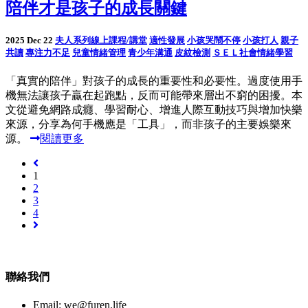
陪伴才是孩子的成長關鍵
2025 Dec 22
夫人系列線上課程/講堂
適性發展
小孩哭鬧不停
小孩打人
親子
共讀
專注力不足
兒童情緒管理
青少年溝通
皮紋檢測
ＳＥＬ社會情緒學習
「真實的陪伴」對孩子的成長的重要性和必要性。過度使用手
機無法讓孩子贏在起跑點，反而可能帶來層出不窮的困擾。本
文從避免網路成癮、學習耐心、增進人際互動技巧與增加快樂
來源，分享為何手機應是「工具」，而非孩子的主要娛樂來
源。
閱讀更多
1
2
3
4
聯絡我們
Email:
we@furen.life