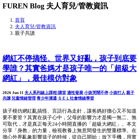
FUREN Blog
夫人育兒/管教資訊
首頁
夫人育兒/管教資訊
親子共讀
網紅不停搞怪、世界又好亂，孩子到底要
學誰？其實爸媽才是孩子唯一的「超級大
網紅」，最佳模仿對象
2026 Jun 11
夫人系列線上課程/講堂
適性發展
小孩哭鬧不停
小孩打人
親子
共讀
兒童情緒管理
青少年溝通
ＳＥＬ社會情緒學習
孩子模仿網紅亂搞怪、言語行為走針，讓爸媽好擔心又不知道
要不要管？其實在孩子心中，父母的影響力才是獨一無二、無
可取代，才是真正每天24小時開直播的「超級大網紅」。本文
分享「身教」的力量，檢視教養上無意間發生的雙重標準。在
擔心外界亂象影響孩子的時候，從自己開始：放下手機，用實