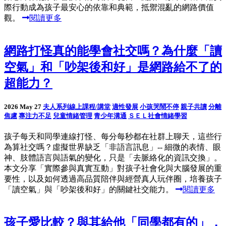
際行動成為孩子最安心的依靠和典範，抵禦混亂的網路價值
觀。
閱讀更多
網路打怪真的能學會社交嗎？為什麼「讀
空氣」和「吵架後和好」是網路給不了的
超能力？
2026 May 27
夫人系列線上課程/講堂
適性發展
小孩哭鬧不停
親子共讀
分離
焦慮
專注力不足
兒童情緒管理
青少年溝通
ＳＥＬ社會情緒學習
孩子每天和同學連線打怪、每分每秒都在社群上聊天，這些行
為算社交嗎？虛擬世界缺乏「非語言訊息」-- 細微的表情、眼
神、肢體語言與語氣的變化，只是「去脈絡化的資訊交換」。
本文分享「實際參與真實互動」對孩子社會化與大腦發展的重
要性，以及如何透過高品質陪伴與經營真人玩伴圈，培養孩子
「讀空氣」與「吵架後和好」的關鍵社交能力。
閱讀更多
孩子愛比較？與其給他「同學都有的」，