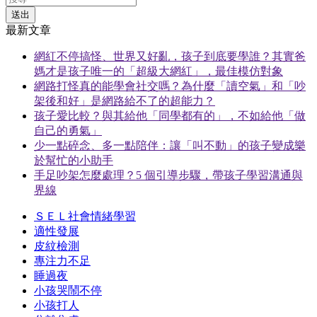
送出
最新文章
網紅不停搞怪、世界又好亂，孩子到底要學誰？其實爸
媽才是孩子唯一的「超級大網紅」，最佳模仿對象
網路打怪真的能學會社交嗎？為什麼「讀空氣」和「吵
架後和好」是網路給不了的超能力？
孩子愛比較？與其給他「同學都有的」，不如給他「做
自己的勇氣」
少一點碎念、多一點陪伴：讓「叫不動」的孩子變成樂
於幫忙的小助手
手足吵架怎麼處理？5 個引導步驟，帶孩子學習溝通與
界線
ＳＥＬ社會情緒學習
適性發展
皮紋檢測
專注力不足
睡過夜
小孩哭鬧不停
小孩打人