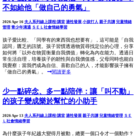
不如給他「做自己的勇氣」
2026 Apr 16
夫人系列線上課程/講堂
適性發展
小孩打人
親子共讀
兒童情緒
管理
青少年溝通
ＳＥＬ社會情緒學習
孩子愛比較、「同學有的東西我也想要有」，這可能是「自我
認同」匱乏的訊號。孩子習慣透過物質尋找定位的心理，分享
如何將「以外在物質衡量自我價值」轉化為內在能力。透過日
常生活自理，培養孩子的韌性與自我價值感，父母同時也能自
我覺察：當我們成為自信、喜歡自己的人，才能影響孩子擁有
「做自己的勇氣」。
閱讀更多
少一點碎念、多一點陪伴：讓「叫不動」
的孩子變成樂於幫忙的小助手
2026 Apr 13
夫人系列線上課程/講堂
適性發展
親子共讀
兒童情緒管理
ＳＥ
Ｌ社會情緒學習
為什麼孩子年紀越大變得月被動，總要一個口令才一個動作？