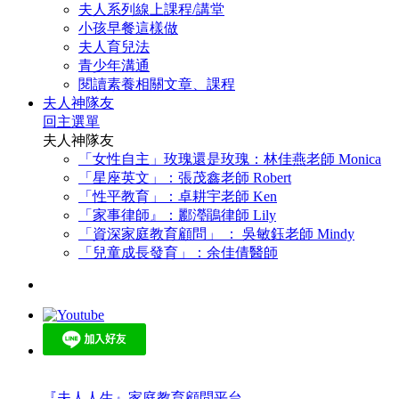
夫人系列線上課程/講堂
小孩早餐這樣做
夫人育兒法
青少年溝通
閱讀素養相關文章、課程
夫人神隊友
回主選單
夫人神隊友
「女性自主」玫瑰還是玫瑰：林佳燕老師 Monica
「星座英文」：張茂鑫老師 Robert
「性平教育」：卓耕宇老師 Ken
「家事律師』：酈瀅鵑律師 Lily
「資深家庭教育顧問」 ： 吳敏鈺老師 Mindy
「兒童成長發育」：余佳倩醫師
『夫人人生』家庭教育顧問平台