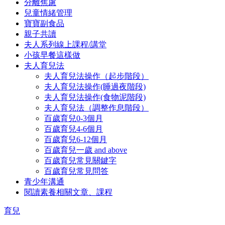
分離焦慮
兒童情緒管理
寶寶副食品
親子共讀
夫人系列線上課程/講堂
小孩早餐這樣做
夫人育兒法
夫人育兒法操作（起步階段）
夫人育兒法操作(睡過夜階段)
夫人育兒法操作(食物泥階段)
夫人育兒法（調整作息階段）
百歲育兒0-3個月
百歲育兒4-6個月
百歲育兒6-12個月
百歲育兒一歲 and above
百歲育兒常見關鍵字
百歲育兒常見問答
青少年溝通
閱讀素養相關文章、課程
育兒