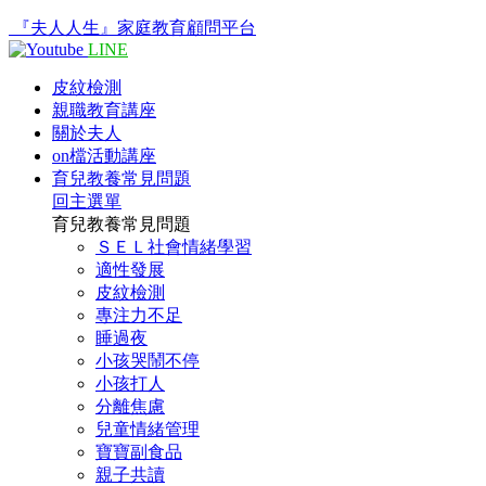
『夫人人生』家庭教育顧問平台
LINE
皮紋檢測
親職教育講座
關於夫人
on檔活動講座
育兒教養常見問題
回主選單
育兒教養常見問題
ＳＥＬ社會情緒學習
適性發展
皮紋檢測
專注力不足
睡過夜
小孩哭鬧不停
小孩打人
分離焦慮
兒童情緒管理
寶寶副食品
親子共讀