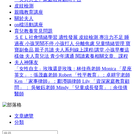
皮紋檢測
親職教育講座
關於夫人
on檔活動講座
育兒教養常見問題
ＳＥＬ社會情緒學習
適性發展
皮紋檢測
專注力不足
睡
過夜
小孩哭鬧不停
小孩打人
分離焦慮
兒童情緒管理
寶
寶副食品
親子共讀
夫人系列線上課程/講堂
小孩早餐這
樣做
夫人育兒法
青少年溝通
閱讀素養相關文章、課程
夫人神隊友
「女性自主」玫瑰還是玫瑰：林佳燕老師 Monica
「星座
英文」：張茂鑫老師 Robert
「性平教育」：卓耕宇老師
Ken
「家事律師』：酈瀅鵑律師 Lily
「資深家庭教育顧
問」 ： 吳敏鈺老師 Mindy
「兒童成長發育」：余佳倩
醫師
文章總覽
分類