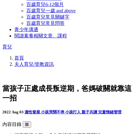
百歲育兒6-12個月
百歲育兒一歲 and above
百歲育兒常見關鍵字
百歲育兒常見問答
青少年溝通
閱讀素養相關文章、課程
育兒
首頁
夫人育兒/管教資訊
當孩子正處成長叛逆期，爸媽破關就靠這
一招
2022 Aug 03
適性發展
小孩哭鬧不停
小孩打人
親子共讀
兒童情緒管理
內容目錄