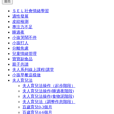
送出
ＳＥＬ社會情緒學習
適性發展
皮紋檢測
專注力不足
睡過夜
小孩哭鬧不停
小孩打人
分離焦慮
兒童情緒管理
寶寶副食品
親子共讀
夫人系列線上課程/講堂
小孩早餐這樣做
夫人育兒法
夫人育兒法操作（起步階段）
夫人育兒法操作(睡過夜階段)
夫人育兒法操作(食物泥階段)
夫人育兒法（調整作息階段）
百歲育兒0-3個月
百歲育兒4-6個月