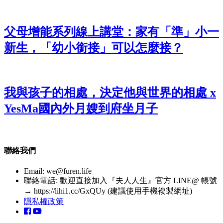
父母增能系列線上講堂：家有「準」小一
新生，「幼小銜接」可以怎麼接？
我與孩子的相處，決定他與世界的相處 x
YesMa國內外月嫂到府坐月子
聯絡我們
Email:
we@furen.life
聯絡電話: 歡迎直接加入『夫人人生』官方 LINE@ 帳號
→ https://lihi1.cc/GxQUy (建議使用手機複製網址)
隱私權政策