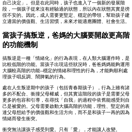
自己決定」。但是在此同時，孩子也進入了一個新的發展階
段，一個孩子從來沒有經驗過的狀態，所以內在狀態其實是徬
徨不安的。因此，成人需要更堅定、穩定的帶領，幫助孩子建
立適當的價值觀、生活習慣，未來才能適應團體、社會生活。
當孩子搞叛逆，爸媽的大腦要開啟更高階
的功能機制
搞叛逆是一種「情緒化」的行為表現，在人類大腦運作時，是
比較低階的功能。當孩子出現這些狀況時，爸爸媽媽能夠運用
大腦較高階的功能--穩定的情緒和理性的行為，才能夠順利處
理孩子唱反調、鬧脾氣的行為。
處在人生叛逆期中的孩子（包括青春期孩子），行為上雖有諸
多的不配合、衝撞父母權威，但其實這階段的孩子是需要父母
更多的包容和引導，在尋找「自我」的過程中依舊能感受到自
己是被愛的。父母需要啟動大腦高階的功能，理性、堅定的表
達父母想給予的價值觀和生活方向，而不是和孩子一再的因為
情緒而發生衝突。
衝突無法讓孩子感受到愛。只有「愛」，才能讓人改變。