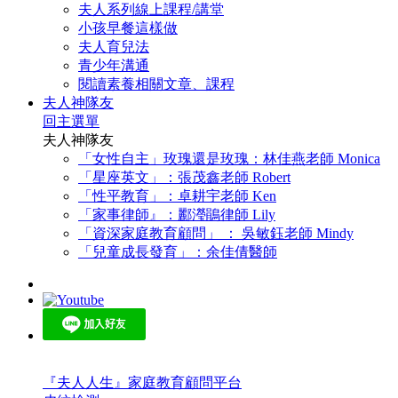
夫人系列線上課程/講堂
小孩早餐這樣做
夫人育兒法
青少年溝通
閱讀素養相關文章、課程
夫人神隊友
回主選單
夫人神隊友
「女性自主」玫瑰還是玫瑰：林佳燕老師 Monica
「星座英文」：張茂鑫老師 Robert
「性平教育」：卓耕宇老師 Ken
「家事律師』：酈瀅鵑律師 Lily
「資深家庭教育顧問」 ： 吳敏鈺老師 Mindy
「兒童成長發育」：余佳倩醫師
『夫人人生』家庭教育顧問平台