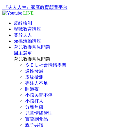
『夫人人生』家庭教育顧問平台
LINE
皮紋檢測
親職教育講座
關於夫人
on檔活動講座
育兒教養常見問題
回主選單
育兒教養常見問題
ＳＥＬ社會情緒學習
適性發展
皮紋檢測
專注力不足
睡過夜
小孩哭鬧不停
小孩打人
分離焦慮
兒童情緒管理
寶寶副食品
親子共讀