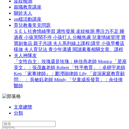
皮紋檢測
親職教育講座
關於夫人
on檔活動講座
育兒教養常見問題
ＳＥＬ社會情緒學習
適性發展
皮紋檢測
專注力不足
睡
過夜
小孩哭鬧不停
小孩打人
分離焦慮
兒童情緒管理
寶
寶副食品
親子共讀
夫人系列線上課程/講堂
小孩早餐這
樣做
夫人育兒法
青少年溝通
閱讀素養相關文章、課程
夫人神隊友
「女性自主」玫瑰還是玫瑰：林佳燕老師 Monica
「星座
英文」：張茂鑫老師 Robert
「性平教育」：卓耕宇老師
Ken
「家事律師』：酈瀅鵑律師 Lily
「資深家庭教育顧
問」 ： 吳敏鈺老師 Mindy
「兒童成長發育」：余佳倩
醫師
文章總覽
分類