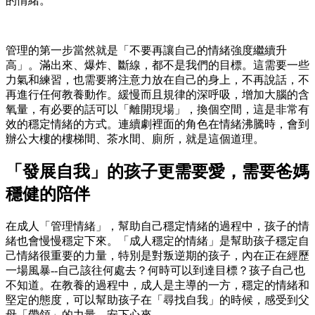
的情緒。
管理的第一步當然就是「不要再讓自己的情緒強度繼續升
高」。滿出來、爆炸、斷線，都不是我們的目標。這需要一些
力氣和練習，也需要將注意力放在自己的身上，不再說話，不
再進行任何教養動作。緩慢而且規律的深呼吸，增加大腦的含
氧量，有必要的話可以「離開現場」，換個空間，這是非常有
效的穩定情緒的方式。連續劇裡面的角色在情緒沸騰時，會到
辦公大樓的樓梯間、茶水間、廁所，就是這個道理。
「發展自我」的孩子更需要愛，需要爸媽
穩健的陪伴
在成人「管理情緒」，幫助自己穩定情緒的過程中，孩子的情
緒也會慢慢穩定下來。「成人穩定的情緒」是幫助孩子穩定自
己情緒很重要的力量，特別是對叛逆期的孩子，內在正在經歷
一場風暴--自己該往何處去？何時可以到達目標？孩子自己也
不知道。在教養的過程中，成人是主導的一方，穩定的情緒和
堅定的態度，可以幫助孩子在「尋找自我」的時候，感受到父
母「帶領」的力量，安下心來。