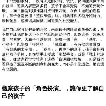
「不成形的素材」，沒有固定的功能、玩法，反而能讓孩子自
由發揮，遊戲內容豐富多變，孩子不會再覺得「不知道要玩什
麼」，而且無論到哪裡都能找到東西玩。在自由遊戲的過程
中，孩子會需要用「整個身體」玩，能夠練習各種身體能力、
發揮創意、也練習與同儕共同遊戲的社交能力。
我們自己家收到包裹的時候，兩個孩子的眼睛都會亮起來，會
不斷拜託我們把大小不同的紙箱留給他們，因為這是「超級珍
貴」的素材。大箱子可以挖洞，變成一個「家」、「基地」。
小箱子可以變成「摸彩箱」、「藏寶箱」，有時候還會做成
「有翅膀的太空船」、「賽車」。再更小的盒子，孩子會把兩
邊的蓋子剪掉，套在雙手上變成「拳擊手套」或是「戰士的護
腕」。雖然家裡常常堆滿了這些「資源回收垃圾」，但是我們
看見孩子源源不斷的創意和想像力，內心是非常讚歎、驚喜還
有欣慰的。
觀察孩子的「角色扮演」，讓你更了解自
己的孩子