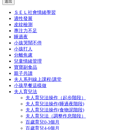
送出
ＳＥＬ社會情緒學習
適性發展
皮紋檢測
專注力不足
睡過夜
小孩哭鬧不停
小孩打人
分離焦慮
兒童情緒管理
寶寶副食品
親子共讀
夫人系列線上課程/講堂
小孩早餐這樣做
夫人育兒法
夫人育兒法操作（起步階段）
夫人育兒法操作(睡過夜階段)
夫人育兒法操作(食物泥階段)
夫人育兒法（調整作息階段）
百歲育兒0-3個月
百歲育兒4-6個月