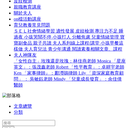
皮紋檢測
親職教育講座
關於夫人
on檔活動講座
育兒教養常見問題
ＳＥＬ社會情緒學習
適性發展
皮紋檢測
專注力不足
睡
過夜
小孩哭鬧不停
小孩打人
分離焦慮
兒童情緒管理
寶
寶副食品
親子共讀
夫人系列線上課程/講堂
小孩早餐這
樣做
夫人育兒法
青少年溝通
閱讀素養相關文章、課程
夫人神隊友
「女性自主」玫瑰還是玫瑰：林佳燕老師 Monica
「星座
英文」：張茂鑫老師 Robert
「性平教育」：卓耕宇老師
Ken
「家事律師』：酈瀅鵑律師 Lily
「資深家庭教育顧
問」 ： 吳敏鈺老師 Mindy
「兒童成長發育」：余佳倩
醫師
文章總覽
分類