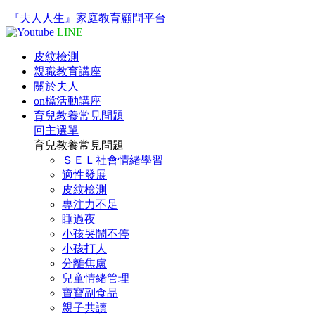
『夫人人生』家庭教育顧問平台
LINE
皮紋檢測
親職教育講座
關於夫人
on檔活動講座
育兒教養常見問題
回主選單
育兒教養常見問題
ＳＥＬ社會情緒學習
適性發展
皮紋檢測
專注力不足
睡過夜
小孩哭鬧不停
小孩打人
分離焦慮
兒童情緒管理
寶寶副食品
親子共讀