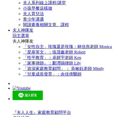
夫人系列線上課程/講堂
小孩早餐這樣做
夫人育兒法
青少年溝通
閱讀素養相關文章、課程
夫人神隊友
回主選單
夫人神隊友
「女性自主」玫瑰還是玫瑰：林佳燕老師 Monica
「星座英文」：張茂鑫老師 Robert
「性平教育」：卓耕宇老師 Ken
「家事律師』：酈瀅鵑律師 Lily
「資深家庭教育顧問」 ： 吳敏鈺老師 Mindy
「兒童成長發育」：余佳倩醫師
『夫人人生』家庭教育顧問平台