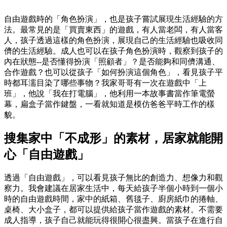
自由遊戲時的「角色扮演」，也是孩子嘗試展現生活經驗的方
法。最常見的是「買賣東西」的遊戲，有人當老闆，有人當客
人，孩子透過這樣的角色扮演，展現自己的生活經驗也吸收同
儕的生活經驗。成人也可以在孩子角色扮演時，觀察到孩子的
內在狀態--是否懂得扮演「照顧者」？是否能夠和同儕溝通、
合作遊戲？也可以從孩子「如何扮演這個角色」，看見孩子平
時都耳濡目染了哪些事物？我家哥哥有一次在遊戲中「上
班」，他說「我在打電腦」，他利用一本故事書當作筆電螢
幕，扁盒子當作鍵盤，一看就知道是模仿爸爸平時工作的樣
貌。
搜集家中「不成形」的素材，居家就能開
心「自由遊戲」
透過「自由遊戲」，可以看見孩子無比的創造力、想像力和觀
察力。我會建議在居家生活中，每天給孩子半個小時到一個小
時的自由遊戲時間，家中的紙箱、舊毯子、廚房紙巾的捲軸、
桌椅、大小盒子，都可以提供給孩子當作遊戲的素材。不需要
成人指導，孩子自己就能玩得很開心很盡興。當孩子在進行自