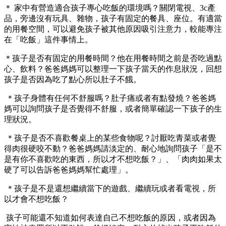
＊ 家中有營造適合孩子專心吃飯的環境嗎？關閉電視、3c產
品，旁邊沒有玩具、雜物，孩子有固定的餐具、座位。有適當
的用餐空間，可以避免孩子被其他原因吸引注意力，較能專注
在「吃飯」這件事情上。
＊孩子是否有固定的用餐時間？他在用餐時間之前是否吃過點
心、飲料？爸爸媽媽可以整理一下孩子當天的作息狀況，回想
孩子是否因為吃了點心所以肚子不餓。
＊孩子身體有任何不舒服嗎？肚子痛或者有點發燒？爸爸媽
媽可以詢問孩子是否覺得不舒服，或者簡單確認一下孩子的生
理狀況。
＊孩子是否不喜歡餐桌上的某些食物呢？討厭吃青菜或者覺
得肉很硬咬不動？爸爸媽媽請淡定的、耐心地詢問孩子「是不
是有你不喜歡吃的東西，所以才不想吃飯？」、「肉肉如果太
硬了可以告訴爸爸媽媽幫忙處理」。
＊孩子是不是還想繼續當下的遊戲、繼續玩或者看電視，所
以才會不想吃飯？
孩子可能還不知道如何表達自己不想吃飯的原因，或者因為