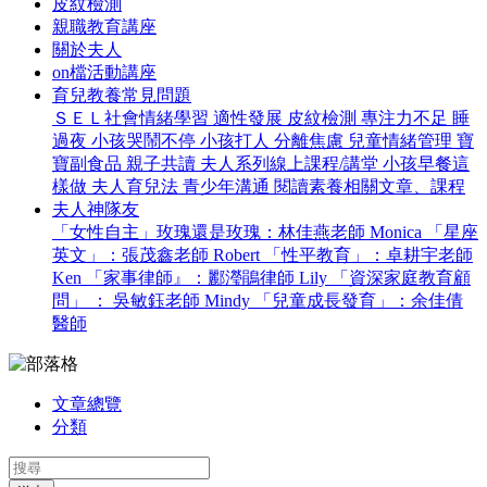
皮紋檢測
親職教育講座
關於夫人
on檔活動講座
育兒教養常見問題
ＳＥＬ社會情緒學習
適性發展
皮紋檢測
專注力不足
睡
過夜
小孩哭鬧不停
小孩打人
分離焦慮
兒童情緒管理
寶
寶副食品
親子共讀
夫人系列線上課程/講堂
小孩早餐這
樣做
夫人育兒法
青少年溝通
閱讀素養相關文章、課程
夫人神隊友
「女性自主」玫瑰還是玫瑰：林佳燕老師 Monica
「星座
英文」：張茂鑫老師 Robert
「性平教育」：卓耕宇老師
Ken
「家事律師』：酈瀅鵑律師 Lily
「資深家庭教育顧
問」 ： 吳敏鈺老師 Mindy
「兒童成長發育」：余佳倩
醫師
文章總覽
分類