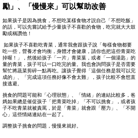
勵」、「慢慢來」可以幫助改善
如果孩子是因為挑食，不想吃某樣食物才説自己「不想吃飯」
的話，可以先嘗試給予少量孩子不喜歡的食物，吃完就大大鼓
勵或稱讚他！
如果孩子不喜歡吃青菜，通常我會跟孩子說「每樣食物都要
吃一些，營養才會均衡，身體才會健康，請你也把這些青菜吃
掉喔！」，然後給孩子「一片」青菜葉，或者「一個湯匙」的
量的青菜，孩子可以一口吃完的量。我也會詢問孩子是否需要
幫忙將蔬菜剪碎一點再吃。讓孩子覺得「這個任務是我可以完
成的」、「完成這項任務好像不會太難」，孩子比較不會想直
接逃避。
挑食的問題可能和「心理狀態」、「情緒」的連結比較多，爸
媽如果總是催促孩子「把青菜吃掉」「不可以挑食」，或者孩
子不吃青菜就被責罵，於是「青菜」就會跟「壓力」、「不開
心」這些情緒連結在一起了。
調整孩子挑食的問題，慢慢來就好。