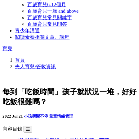
百歲育兒6-12個月
百歲育兒一歲 and above
百歲育兒常見關鍵字
百歲育兒常見問答
青少年溝通
閱讀素養相關文章、課程
育兒
首頁
夫人育兒/管教資訊
每到「吃飯時間」孩子就狀況一堆，好好
吃飯很難嗎？
2022 Jul 21
小孩哭鬧不停
兒童情緒管理
內容目錄