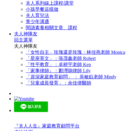
夫人系列線上課程/講堂
小孩早餐這樣做
夫人育兒法
青少年溝通
閱讀素養相關文章、課程
夫人神隊友
回主選單
夫人神隊友
「女性自主」玫瑰還是玫瑰：林佳燕老師 Monica
「星座英文」：張茂鑫老師 Robert
「性平教育」：卓耕宇老師 Ken
「家事律師』：酈瀅鵑律師 Lily
「資深家庭教育顧問」 ： 吳敏鈺老師 Mindy
「兒童成長發育」：余佳倩醫師
『夫人人生』家庭教育顧問平台