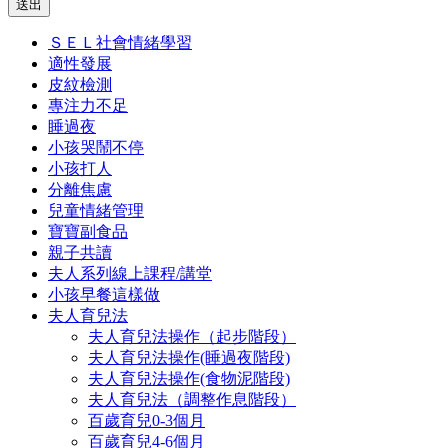
送出
ＳＥＬ社會情緒學習
適性發展
皮紋檢測
專注力不足
睡過夜
小孩哭鬧不停
小孩打人
分離焦慮
兒童情緒管理
寶寶副食品
親子共讀
夫人系列線上課程/講堂
小孩早餐這樣做
夫人育兒法
夫人育兒法操作（起步階段）
夫人育兒法操作(睡過夜階段)
夫人育兒法操作(食物泥階段)
夫人育兒法（調整作息階段）
百歲育兒0-3個月
百歲育兒4-6個月