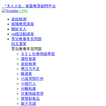
『夫人人生』家庭教育顧問平台
LINE
皮紋檢測
親職教育講座
關於夫人
on檔活動講座
育兒教養常見問題
回主選單
育兒教養常見問題
ＳＥＬ社會情緒學習
適性發展
皮紋檢測
專注力不足
睡過夜
小孩哭鬧不停
小孩打人
分離焦慮
兒童情緒管理
寶寶副食品
親子共讀