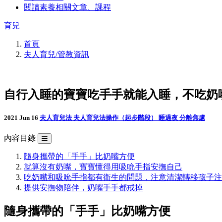
閱讀素養相關文章、課程
育兒
首頁
夫人育兒/管教資訊
自行入睡的寶寶吃手手就能入睡，不吃奶
2021 Jun 16
夫人育兒法
夫人育兒法操作（起步階段）
睡過夜
分離焦慮
內容目錄
隨身攜帶的「手手」比奶嘴方便
就算沒有奶嘴，寶寶懂得用吸吮手指安撫自己
吃奶嘴和吸吮手指都有衛生的問題，注意清潔轉移孩子注
提供安撫物陪伴，奶嘴手手都戒掉
隨身攜帶的「手手」比奶嘴方便