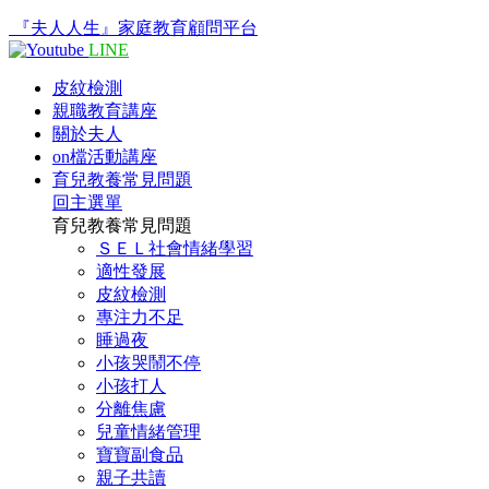
『夫人人生』家庭教育顧問平台
LINE
皮紋檢測
親職教育講座
關於夫人
on檔活動講座
育兒教養常見問題
回主選單
育兒教養常見問題
ＳＥＬ社會情緒學習
適性發展
皮紋檢測
專注力不足
睡過夜
小孩哭鬧不停
小孩打人
分離焦慮
兒童情緒管理
寶寶副食品
親子共讀