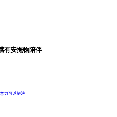
嘴有安撫物陪伴
意力可以解決