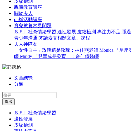
皮紋檢測
親職教育講座
關於夫人
on檔活動講座
育兒教養常見問題
ＳＥＬ社會情緒學習
適性發展
皮紋檢測
專注力不足
睡
青少年溝通
閱讀素養相關文章、課程
夫人神隊友
「女性自主」玫瑰還是玫瑰：林佳燕老師 Monica
「星座英
師 Mindy
「兒童成長發育」：余佳倩醫師
文章總覽
分類
送出
ＳＥＬ社會情緒學習
適性發展
皮紋檢測