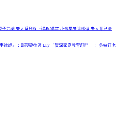
親子共讀
夫人系列線上課程/講堂
小孩早餐這樣做
夫人育兒法
事律師』：酈瀅鵑律師 Lily
「資深家庭教育顧問」 ： 吳敏鈺老