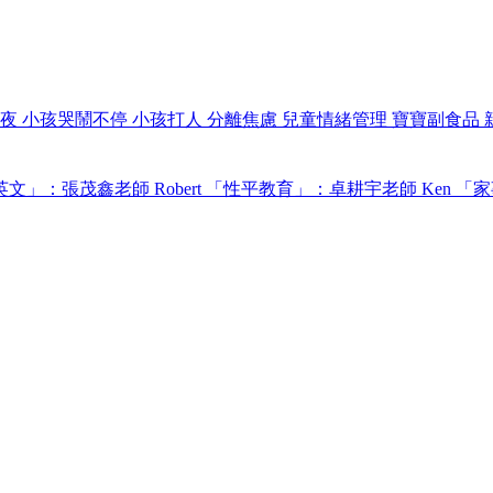
過夜
小孩哭鬧不停
小孩打人
分離焦慮
兒童情緒管理
寶寶副食品
文」：張茂鑫老師 Robert
「性平教育」：卓耕宇老師 Ken
「家