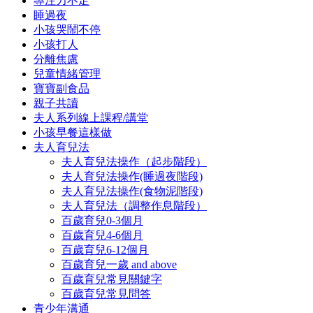
專注力不足
睡過夜
小孩哭鬧不停
小孩打人
分離焦慮
兒童情緒管理
寶寶副食品
親子共讀
夫人系列線上課程/講堂
小孩早餐這樣做
夫人育兒法
夫人育兒法操作（起步階段）
夫人育兒法操作(睡過夜階段)
夫人育兒法操作(食物泥階段)
夫人育兒法（調整作息階段）
百歲育兒0-3個月
百歲育兒4-6個月
百歲育兒6-12個月
百歲育兒一歲 and above
百歲育兒常見關鍵字
百歲育兒常見問答
青少年溝通