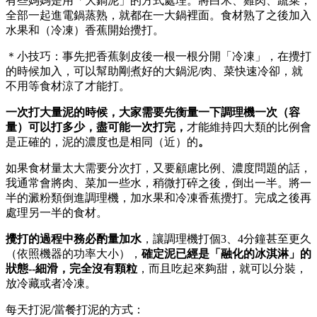
有些媽媽是用「大鍋泥」的方式處理。將白米、雞肉、蔬菜，
全部一起進電鍋蒸熟，就都在一大鍋裡面。食材熟了之後加入
水果和（冷凍）香蕉開始攪打。
＊小技巧：事先把香蕉剝皮後一根一根分開「冷凍」，在攪打
的時候加入，可以幫助剛煮好的大鍋泥/肉、菜快速冷卻，就
不用等食材涼了才能打。
一次打大量泥的時候，大家需要先衡量一下調理機一次（容
量）可以打多少，盡可能一次打完，
才能維持四大類的比例會
是正確的，泥的濃度也是相同（近）的
。
如果食材量太大需要分次打，又要顧慮比例、濃度問題的話，
我通常會將肉、菜加一些水，稍微打碎之後，倒出一半。將一
半的澱粉類倒進調理機，加水果和冷凍香蕉攪打。完成之後再
處理另一半的食材。
攪打的過程中務必酌量加水
，讓調理機打個3、4分鐘甚至更久
（依照機器的功率大小），
確定泥已經是「融化的冰淇淋」的
狀態--細滑，完全沒有顆粒
，而且吃起來夠甜，就可以分裝，
放冷藏或者冷凍。
每天打泥/當餐打泥的方式：