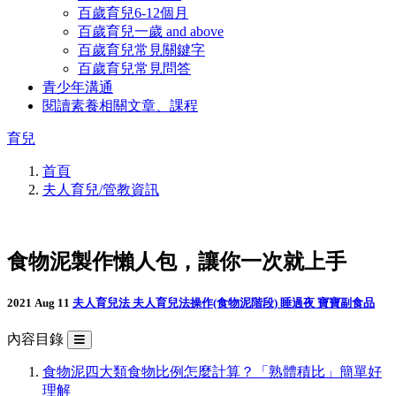
百歲育兒6-12個月
百歲育兒一歲 and above
百歲育兒常見關鍵字
百歲育兒常見問答
青少年溝通
閱讀素養相關文章、課程
育兒
首頁
夫人育兒/管教資訊
食物泥製作懶人包，讓你一次就上手
2021 Aug 11
夫人育兒法
夫人育兒法操作(食物泥階段)
睡過夜
寶寶副食品
內容目錄
食物泥四大類食物比例怎麼計算？「熟體積比」簡單好
理解