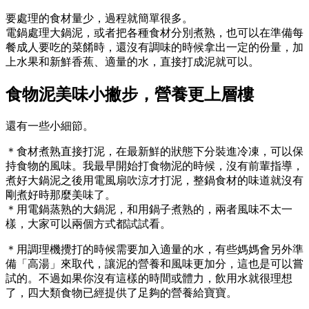
要處理的食材量少，過程就簡單很多。
電鍋處理大鍋泥，或者把各種食材分別煮熟，也可以在準備每
餐成人要吃的菜餚時，還沒有調味的時候拿出一定的份量，加
上水果和新鮮香蕉、適量的水，直接打成泥就可以。
食物泥美味小撇步，營養更上層樓
還有一些小細節。
＊食材煮熟直接打泥，在最新鮮的狀態下分裝進冷凍，可以保
持食物的風味。我最早開始打食物泥的時候，沒有前輩指導，
煮好大鍋泥之後用電風扇吹涼才打泥，整鍋食材的味道就沒有
剛煮好時那麼美味了。
＊用電鍋蒸熟的大鍋泥，和用鍋子煮熟的，兩者風味不太一
樣，大家可以兩個方式都試試看。
＊用調理機攪打的時候需要加入適量的水，有些媽媽會另外準
備「高湯」來取代，讓泥的營養和風味更加分，這也是可以嘗
試的。不過如果你沒有這樣的時間或體力，飲用水就很理想
了，四大類食物已經提供了足夠的營養給寶寶。