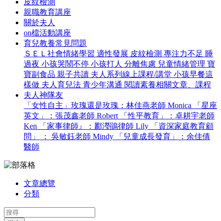
皮紋檢測
親職教育講座
關於夫人
on檔活動講座
育兒教養常見問題
ＳＥＬ社會情緒學習
適性發展
皮紋檢測
專注力不足
睡
過夜
小孩哭鬧不停
小孩打人
分離焦慮
兒童情緒管理
寶
寶副食品
親子共讀
夫人系列線上課程/講堂
小孩早餐這
樣做
夫人育兒法
青少年溝通
閱讀素養相關文章、課程
夫人神隊友
「女性自主」玫瑰還是玫瑰：林佳燕老師 Monica
「星座
英文」：張茂鑫老師 Robert
「性平教育」：卓耕宇老師
Ken
「家事律師』：酈瀅鵑律師 Lily
「資深家庭教育顧
問」 ： 吳敏鈺老師 Mindy
「兒童成長發育」：余佳倩
醫師
文章總覽
分類