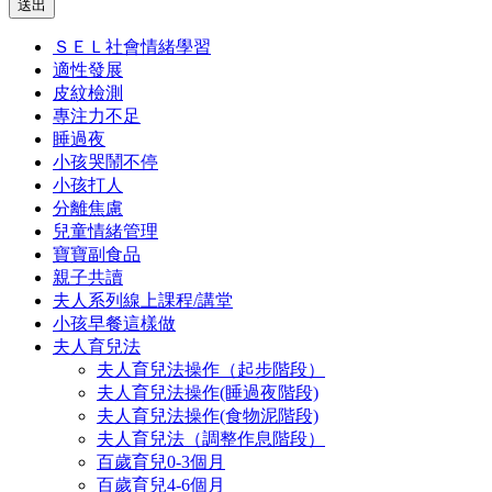
送出
ＳＥＬ社會情緒學習
適性發展
皮紋檢測
專注力不足
睡過夜
小孩哭鬧不停
小孩打人
分離焦慮
兒童情緒管理
寶寶副食品
親子共讀
夫人系列線上課程/講堂
小孩早餐這樣做
夫人育兒法
夫人育兒法操作（起步階段）
夫人育兒法操作(睡過夜階段)
夫人育兒法操作(食物泥階段)
夫人育兒法（調整作息階段）
百歲育兒0-3個月
百歲育兒4-6個月