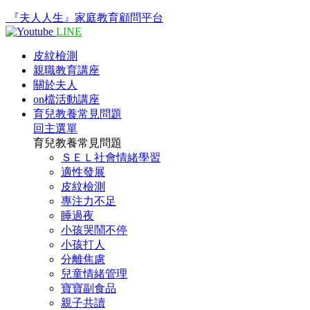
『夫人人生』家庭教育顧問平台
LINE
皮紋檢測
親職教育講座
關於夫人
on檔活動講座
育兒教養常見問題
回主選單
育兒教養常見問題
ＳＥＬ社會情緒學習
適性發展
皮紋檢測
專注力不足
睡過夜
小孩哭鬧不停
小孩打人
分離焦慮
兒童情緒管理
寶寶副食品
親子共讀