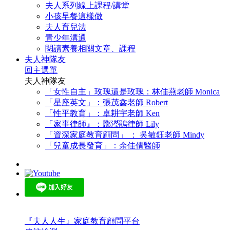
夫人系列線上課程/講堂
小孩早餐這樣做
夫人育兒法
青少年溝通
閱讀素養相關文章、課程
夫人神隊友
回主選單
夫人神隊友
「女性自主」玫瑰還是玫瑰：林佳燕老師 Monica
「星座英文」：張茂鑫老師 Robert
「性平教育」：卓耕宇老師 Ken
「家事律師』：酈瀅鵑律師 Lily
「資深家庭教育顧問」 ： 吳敏鈺老師 Mindy
「兒童成長發育」：余佳倩醫師
『夫人人生』家庭教育顧問平台