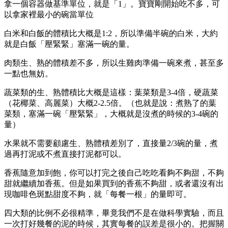
拿一個容器做基準單位，就是「1」。寶寶剛開始吃不多，可
以拿家裡最小的碗當單位
白米和白飯的體積比大概是1:2，所以準備半碗的白米，大約
就是白飯「壓緊緊」塞滿一碗的量。
肉類生、熟的體積差不多，所以生雞肉準備一碗來煮，甚至多
一點也無妨。
蔬菜類的生、熟體積比大概是這樣：葉菜類是3-4倍，硬蔬菜
（花椰菜、高麗菜）大概2-2.5倍。（也就是說：煮熟了的葉
菜類，塞滿一碗「壓緊緊」，大概就是沒煮的時候的3-4碗的
量）
水果就不需要顧慮生、熟體積差別了，直接量2/3碗的量，煮
過再打泥或不煮直接打泥都可以。
香蕉隨意加到飽，你可以打完之後自己吃吃看夠不夠甜，不夠
甜就繼續加香蕉。但是如果買到的香蕉不夠甜，或者還沒有出
現咖啡色斑點甜度不夠，就「每餐一根」的量即可。
四大類的比例不必很精準，畢竟我們不是在做科學實驗，而且
一次打好幾餐的泥的時候，其實每餐的誤差是很小的。把握關