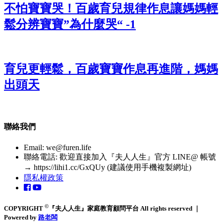
不怕寶寶哭！百歲育兒規律作息讓媽媽輕
鬆分辨寶寶”為什麼哭“ -1
育兒更輕鬆，百歲寶寶作息再進階，媽媽
出頭天
聯絡我們
Email:
we@furen.life
聯絡電話: 歡迎直接加入『夫人人生』官方 LINE@ 帳號
→ https://lihi1.cc/GxQUy (建議使用手機複製網址)
隱私權政策
©
COPYRIGHT
『夫人人生』家庭教育顧問平台 All rights reserved ｜
Powered by
路老闆