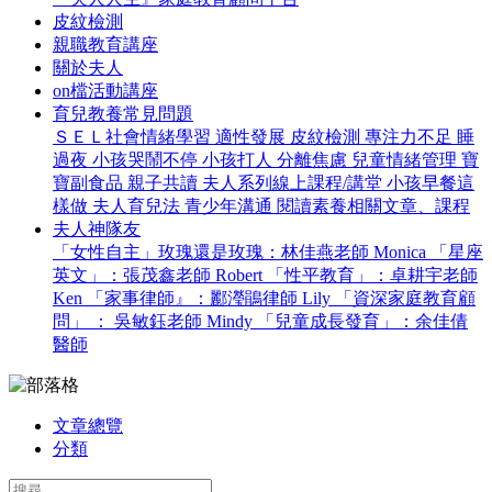
皮紋檢測
親職教育講座
關於夫人
on檔活動講座
育兒教養常見問題
ＳＥＬ社會情緒學習
適性發展
皮紋檢測
專注力不足
睡
過夜
小孩哭鬧不停
小孩打人
分離焦慮
兒童情緒管理
寶
寶副食品
親子共讀
夫人系列線上課程/講堂
小孩早餐這
樣做
夫人育兒法
青少年溝通
閱讀素養相關文章、課程
夫人神隊友
「女性自主」玫瑰還是玫瑰：林佳燕老師 Monica
「星座
英文」：張茂鑫老師 Robert
「性平教育」：卓耕宇老師
Ken
「家事律師』：酈瀅鵑律師 Lily
「資深家庭教育顧
問」 ： 吳敏鈺老師 Mindy
「兒童成長發育」：余佳倩
醫師
文章總覽
分類