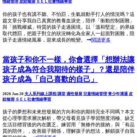
情緒管理
皮紋檢測
ＳＥＬ社會情緒學習
你的孩子也有講不聽、不怕罰，生氣就動手打人的情況嗎？這
篇文章分享我自己真實的教養血淚史，陪伴「衝動控制困難」
與「挑戰權威」特質的孩子走過困境。以「溫和堅定」的界線
取代體罰，把親子對立的狀況轉化為全家人一起面對困難，陪
孩子走過情緒風暴，迎來成長的蛻變。
閱讀更多
當孩子和你不一樣，你會選擇「想辦法讓
孩子成為符合我期待的樣子」？還是陪伴
孩子成為「自己喜歡的自己」
2026 Jun 20
夫人系列線上課程/講堂
適性發展
兒童情緒管理
青少年溝通
皮
紋檢測
ＳＥＬ社會情緒學習
孩子的夢想和未來想發展的方向和你的期待完全不同嗎？本文
從心理學需求層次解析，帶父母看見孩子學習態度消極、缺乏
生活目標背後的內在匱乏。練習用「無條件的接納」與「有品
質的陪伴」，改善親子關係，理解孩子的想法，解鎖孩子自我