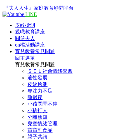
『夫人人生』家庭教育顧問平台
LINE
皮紋檢測
親職教育講座
關於夫人
on檔活動講座
育兒教養常見問題
回主選單
育兒教養常見問題
ＳＥＬ社會情緒學習
適性發展
皮紋檢測
專注力不足
睡過夜
小孩哭鬧不停
小孩打人
分離焦慮
兒童情緒管理
寶寶副食品
親子共讀