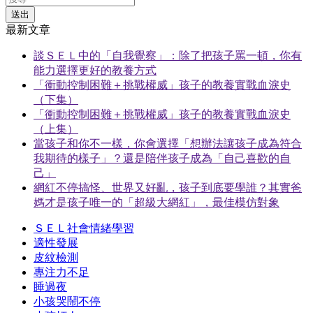
送出
最新文章
談ＳＥＬ中的「自我覺察」：除了把孩子罵一頓，你有
能力選擇更好的教養方式
「衝動控制困難＋挑戰權威」孩子的教養實戰血淚史
（下集）
「衝動控制困難＋挑戰權威」孩子的教養實戰血淚史
（上集）
當孩子和你不一樣，你會選擇「想辦法讓孩子成為符合
我期待的樣子」？還是陪伴孩子成為「自己喜歡的自
己」
網紅不停搞怪、世界又好亂，孩子到底要學誰？其實爸
媽才是孩子唯一的「超級大網紅」，最佳模仿對象
ＳＥＬ社會情緒學習
適性發展
皮紋檢測
專注力不足
睡過夜
小孩哭鬧不停