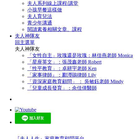
夫人系列線上課程/講堂
小孩早餐這樣做
夫人育兒法
青少年溝通
閱讀素養相關文章、課程
夫人神隊友
回主選單
夫人神隊友
「女性自主」玫瑰還是玫瑰：林佳燕老師 Monica
「星座英文」：張茂鑫老師 Robert
「性平教育」：卓耕宇老師 Ken
「家事律師』：酈瀅鵑律師 Lily
「資深家庭教育顧問」 ： 吳敏鈺老師 Mindy
「兒童成長發育」：余佳倩醫師
『夫人人生』家庭教育顧問平台