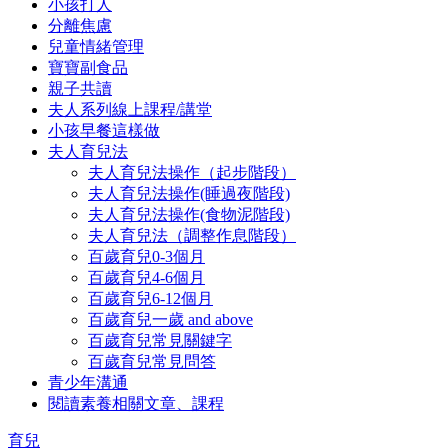
小孩打人
分離焦慮
兒童情緒管理
寶寶副食品
親子共讀
夫人系列線上課程/講堂
小孩早餐這樣做
夫人育兒法
夫人育兒法操作（起步階段）
夫人育兒法操作(睡過夜階段)
夫人育兒法操作(食物泥階段)
夫人育兒法（調整作息階段）
百歲育兒0-3個月
百歲育兒4-6個月
百歲育兒6-12個月
百歲育兒一歲 and above
百歲育兒常見關鍵字
百歲育兒常見問答
青少年溝通
閱讀素養相關文章、課程
育兒