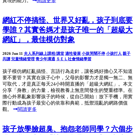
實現的能力。
閱讀更多
網紅不停搞怪、世界又好亂，孩子到底要
學誰？其實爸媽才是孩子唯一的「超級大
網紅」，最佳模仿對象
2026 Jun 11
夫人系列線上課程/講堂
適性發展
小孩哭鬧不停
小孩打人
親子
共讀
兒童情緒管理
青少年溝通
ＳＥＬ社會情緒學習
孩子模仿網紅亂搞怪、言語行為走針，讓爸媽好擔心又不知道
要不要管？其實在孩子心中，父母的影響力才是獨一無二、無
可取代，才是真正每天24小時開直播的「超級大網紅」。本文
分享「身教」的力量，檢視教養上無意間發生的雙重標準。在
擔心外界亂象影響孩子的時候，從自己開始：放下手機，用實
際行動成為孩子最安心的依靠和典範，抵禦混亂的網路價值
觀。
閱讀更多
孩子放學臉超臭、抱怨老師同學？六個步