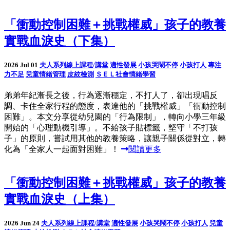
「衝動控制困難＋挑戰權威」孩子的教養
實戰血淚史（下集）
2026 Jul 01
夫人系列線上課程/講堂
適性發展
小孩哭鬧不停
小孩打人
專注
力不足
兒童情緒管理
皮紋檢測
ＳＥＬ社會情緒學習
弟弟年紀漸長之後，行為逐漸穩定，不打人了，卻出現唱反
調、卡住全家行程的態度，表達他的「挑戰權威」「衝動控制
困難」。本文分享從幼兒園的「行為限制」，轉向小學三年級
開始的「心理動機引導」。不給孩子貼標籤，堅守「不打孩
子」的原則，嘗試用其他的教養策略，讓親子關係從對立，轉
化為「全家人一起面對困難」！
閱讀更多
「衝動控制困難＋挑戰權威」孩子的教養
實戰血淚史（上集）
2026 Jun 24
夫人系列線上課程/講堂
適性發展
小孩哭鬧不停
小孩打人
兒童