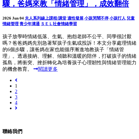
驟，爸媽來教「情緒管理」，成效翻倍
2026 Jun 04
夫人系列線上課程/講堂
適性發展
小孩哭鬧不停
小孩打人
兒童
情緒管理
青少年溝通
ＳＥＬ社會情緒學習
孩子放學時情緒低落、生氣、抱怨老師不公平、同學很討厭
嗎？爸爸媽媽先別急著幫孩子生氣或投訴！本文分享處理情緒
的6個步驟，讓爸媽在家也能循序漸進地教孩子「情緒管
理」。透過接納、理解、傾聽和溫暖的陪伴，打破孩子的情緒
孤島，將衝突、挫折轉化為培養孩子心理韌性與情緒管理能力
的機會教育。
閱讀更多
1
2
3
4
聯絡我們