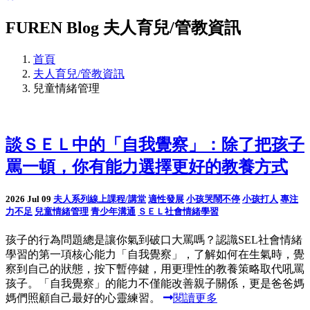
FUREN Blog
夫人育兒/管教資訊
首頁
夫人育兒/管教資訊
兒童情緒管理
談ＳＥＬ中的「自我覺察」：除了把孩子
罵一頓，你有能力選擇更好的教養方式
2026 Jul 09
夫人系列線上課程/講堂
適性發展
小孩哭鬧不停
小孩打人
專注
力不足
兒童情緒管理
青少年溝通
ＳＥＬ社會情緒學習
孩子的行為問題總是讓你氣到破口大罵嗎？認識SEL社會情緒
學習的第一項核心能力「自我覺察」，了解如何在生氣時，覺
察到自己的狀態，按下暫停鍵，用更理性的教養策略取代吼罵
孩子。「自我覺察」的能力不僅能改善親子關係，更是爸爸媽
媽們照顧自己最好的心靈練習。
閱讀更多