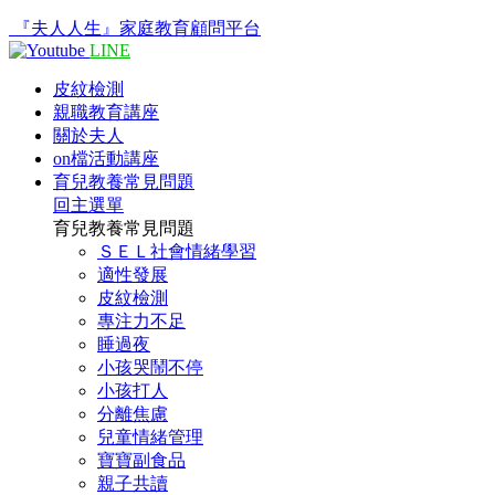
『夫人人生』家庭教育顧問平台
LINE
皮紋檢測
親職教育講座
關於夫人
on檔活動講座
育兒教養常見問題
回主選單
育兒教養常見問題
ＳＥＬ社會情緒學習
適性發展
皮紋檢測
專注力不足
睡過夜
小孩哭鬧不停
小孩打人
分離焦慮
兒童情緒管理
寶寶副食品
親子共讀