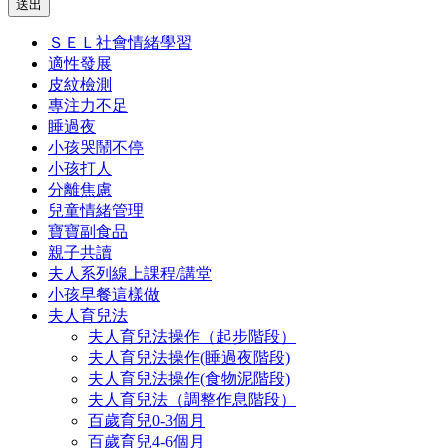
送出
ＳＥＬ社會情緒學習
適性發展
皮紋檢測
專注力不足
睡過夜
小孩哭鬧不停
小孩打人
分離焦慮
兒童情緒管理
寶寶副食品
親子共讀
夫人系列線上課程/講堂
小孩早餐這樣做
夫人育兒法
夫人育兒法操作（起步階段）
夫人育兒法操作(睡過夜階段)
夫人育兒法操作(食物泥階段)
夫人育兒法（調整作息階段）
百歲育兒0-3個月
百歲育兒4-6個月