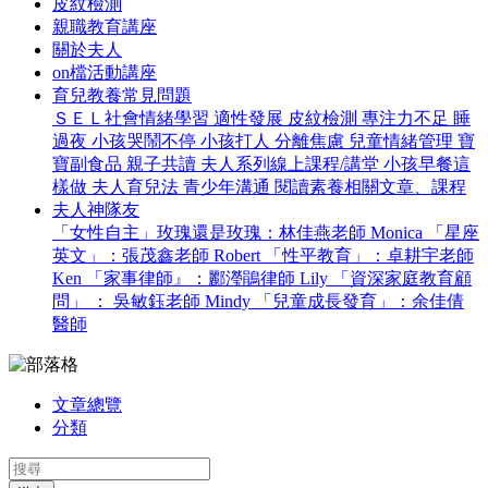
皮紋檢測
親職教育講座
關於夫人
on檔活動講座
育兒教養常見問題
ＳＥＬ社會情緒學習
適性發展
皮紋檢測
專注力不足
睡
過夜
小孩哭鬧不停
小孩打人
分離焦慮
兒童情緒管理
寶
寶副食品
親子共讀
夫人系列線上課程/講堂
小孩早餐這
樣做
夫人育兒法
青少年溝通
閱讀素養相關文章、課程
夫人神隊友
「女性自主」玫瑰還是玫瑰：林佳燕老師 Monica
「星座
英文」：張茂鑫老師 Robert
「性平教育」：卓耕宇老師
Ken
「家事律師』：酈瀅鵑律師 Lily
「資深家庭教育顧
問」 ： 吳敏鈺老師 Mindy
「兒童成長發育」：余佳倩
醫師
文章總覽
分類