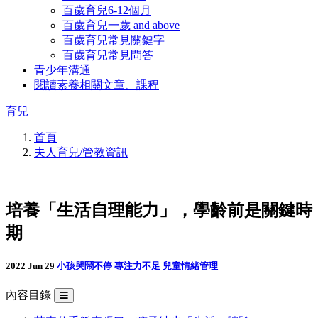
百歲育兒6-12個月
百歲育兒一歲 and above
百歲育兒常見關鍵字
百歲育兒常見問答
青少年溝通
閱讀素養相關文章、課程
育兒
首頁
夫人育兒/管教資訊
培養「生活自理能力」，學齡前是關鍵時
期
2022 Jun 29
小孩哭鬧不停
專注力不足
兒童情緒管理
內容目錄