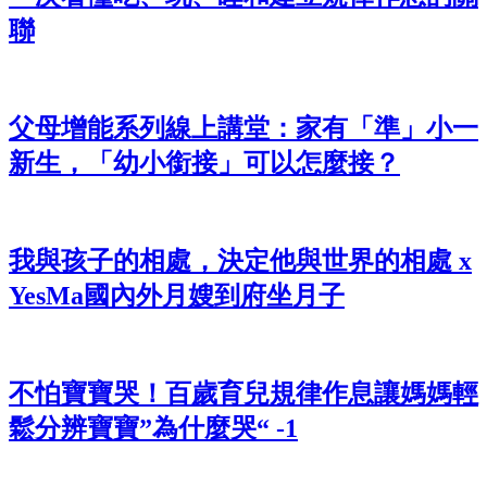
聯
父母增能系列線上講堂：家有「準」小一
新生，「幼小銜接」可以怎麼接？
我與孩子的相處，決定他與世界的相處 x
YesMa國內外月嫂到府坐月子
不怕寶寶哭！百歲育兒規律作息讓媽媽輕
鬆分辨寶寶”為什麼哭“ -1