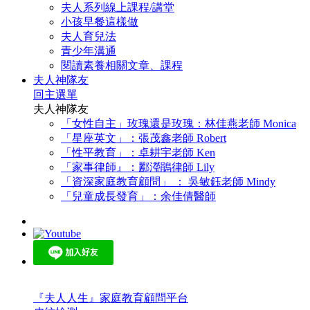
夫人系列線上課程/講堂
小孩早餐這樣做
夫人育兒法
青少年溝通
閱讀素養相關文章、課程
夫人神隊友
回主選單
夫人神隊友
「女性自主」玫瑰還是玫瑰：林佳燕老師 Monica
「星座英文」：張茂鑫老師 Robert
「性平教育」：卓耕宇老師 Ken
「家事律師』：酈瀅鵑律師 Lily
「資深家庭教育顧問」 ： 吳敏鈺老師 Mindy
「兒童成長發育」：余佳倩醫師
『夫人人生』家庭教育顧問平台