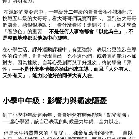
伸」兩項能力。
在混齡的夏令營中，一年級升二年級的哥哥會很不識相地去
挑戰五年級的大哥哥，看大哥哥們玩寶可夢卡。直到被大哥哥
們嫌棄、惡狠狠地說：「看什麼看啦！走開啦！」，他才學會
「看臉色」的重要──
不是任何人事物都會「以他為主」，不
是整個地球都以他為中心旋轉
。
在小學生活、課外運動課程中，有更強勢、表現出更強烈主導
性的孩子時，哥哥發現自己「兇不過他們」或者真的能力不如
對方。因為挫敗、自尊心受創而哭了好幾次，終於學會「彈
性」──
不是什麼事情都必須由他來主導，而且「人外有人、
天外有天」，能力比他好的同儕大有人在
。
小學中年級：影響力與霸凌隱憂
到了小學中年級這兩年，哥哥雖然有時候能夠「韜光養晦」
──虛心學習，該自己表現的時候盡力準備、全力以赴。
但是天生特質帶來的「臭屁」、嫌棄反應慢的同儕、「自以