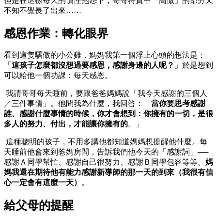
但是在這樣每天的慣性抱怨下，哥哥特質中「高傲」的部分又
不知不覺長了出來……
感恩作業：轉化眼界
看到這隻驕傲的小公雞，媽媽我第一個浮上心頭的想法是：
「
這孩子怎麼都沒想過要感恩，感謝身邊的人呢？
」於是想到
可以給他一個功課：每天感恩。
我請哥哥每天睡前，要跟爸爸媽媽說「我今天感謝的三個人
／三件事情」。他問我為什麼，我回答：「
當你要思考感謝
誰、感謝什麼事情的時候，你才會想到：你擁有的一切，是很
多人的努力、付出，才能讓你擁有的
。」
這種聰明的孩子，不用多講他都知道媽媽想提醒他什麼。每
天睡前他會來到爸媽房間，告訴我們他今天的「感謝詞」──
感謝Ａ同學幫忙、感謝自己很努力、感謝Ｂ同學包容等等。
媽
媽我還在期待他有能力感謝新導師的那一天的到來（我很有信
心一定會有這麼一天）
。
給父母的提醒