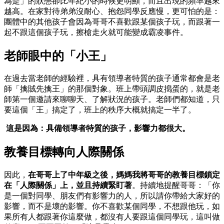
為是」的狀態卻比年紀小的時候更明顯，而且出現的頻率越來
越高。在家對待弟弟沒耐心、抱怨同學反應慢，更可怕的是：
團體中的其他孩子會因為哥哥不喜歡跟某個孩子玩，而跟著一
起不跟這個孩子玩，擦槍走火就可能變成霸凌事件。
老師眼中的「小王」
在過去當老師的經驗裡，具有領導者特質的孩子通常都會是老
師「擒賊先擒王」的那個對象。班上帶頭調皮搗蛋的，就是老
師第一個邀請來聊聊天、了解狀況的孩子。老師們都知道，只
要這個「王」搞定了，班上的秩序大概就搞定一半了。
這是因為：具備領導者特質的孩子，影響力都很大。
教養目標轉向人際關係
因此，
在哥哥上了中年級之後，媽媽我將哥哥的教養目標鎖定
在「人際關係」上，並且持續緊盯著
。持續地提醒哥哥：「你
是一個對同學、朋友們有影響力的人，所以請你帶給大家好的
影響，而不是壞的影響。你不喜歡某個同學，不想跟他玩，如
果所有人都跟著你這麼做，都沒有人要跟這個同學玩，這叫做