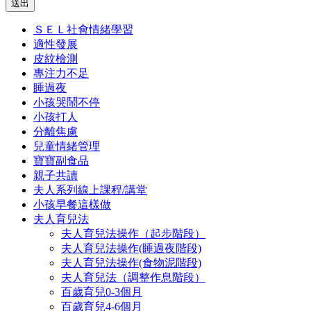
送出
ＳＥＬ社會情緒學習
適性發展
皮紋檢測
專注力不足
睡過夜
小孩哭鬧不停
小孩打人
分離焦慮
兒童情緒管理
寶寶副食品
親子共讀
夫人系列線上課程/講堂
小孩早餐這樣做
夫人育兒法
夫人育兒法操作（起步階段）
夫人育兒法操作(睡過夜階段)
夫人育兒法操作(食物泥階段)
夫人育兒法（調整作息階段）
百歲育兒0-3個月
百歲育兒4-6個月