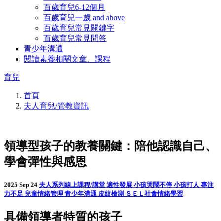
百歲育兒6-12個月
百歲育兒一歲 and above
百歲育兒常見關鍵字
百歲育兒常見問答
青少年溝通
閱讀素養相關文章、課程
育兒
首頁
夫人育兒/管教資訊
領導型孩子的教養關鍵：陪他認識自己、
學會彈性與感恩
2025 Sep 24
夫人系列線上課程/講堂
適性發展
小孩哭鬧不停
小孩打人
專注
力不足
兒童情緒管理
青少年溝通
皮紋檢測
ＳＥＬ社會情緒學習
具備領導者特質的孩子