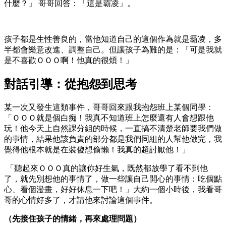
什麼？」 哥哥回答：「這是霸凌」。
孩子都是生性善良的，當他知道自己的這個作為就是霸凌，多
半都會樂意改進、調整自己。但讓孩子為難的是：「可是我就
是不喜歡ＯＯＯ啊！他真的很煩！」
對話引導：從抱怨到思考
某一次又發生這類事件，哥哥回來跟我抱怨班上某個同學：
「ＯＯＯ就是個白痴！我真不知道班上怎麼還有人會想跟他
玩！他今天上自然課分組的時候，一直搞不清楚老師要我們做
的事情，結果他該負責的部分都是我們同組的人幫他做完，我
覺得他根本就是在裝傻想偷懶！我真的超討厭他！」
「聽起來ＯＯＯ真的讓你好生氣，既然都放學了看不到他
了，就先別想他的事情了，做一些讓自己開心的事情：吃個點
心、看個漫畫，好好休息一下吧！」大約一個小時後，我看哥
哥的心情好多了，才請他來討論這個事件。
（先接住孩子的情緒，再來處理問題）