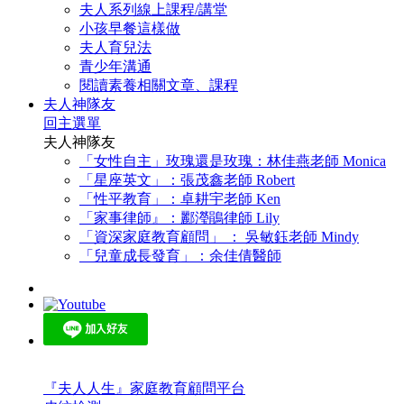
夫人系列線上課程/講堂
小孩早餐這樣做
夫人育兒法
青少年溝通
閱讀素養相關文章、課程
夫人神隊友
回主選單
夫人神隊友
「女性自主」玫瑰還是玫瑰：林佳燕老師 Monica
「星座英文」：張茂鑫老師 Robert
「性平教育」：卓耕宇老師 Ken
「家事律師』：酈瀅鵑律師 Lily
「資深家庭教育顧問」 ： 吳敏鈺老師 Mindy
「兒童成長發育」：余佳倩醫師
『夫人人生』家庭教育顧問平台