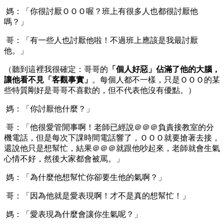
媽：「你很討厭ＯＯＯ喔？班上有很多人也都很討厭他
嗎？」
哥：「有一些人也討厭他啦！不過班上應該是我最討厭
他。」
（聽到這裡我很確定：哥哥的
「個人好惡」佔滿了他的大腦，
讓他看不見「客觀事實」
。每個人都不一樣，只是ＯＯＯ的某
些特質剛好是哥哥不喜歡的，但不代表他沒有優點。）
媽：「你討厭他什麼？」
哥：「他很愛管閒事啊！老師已經說＠＠＠負責接教室的分
機電話，但是每次下課時間電話響了，ＯＯＯ就要搶著去接，
還說他只是想幫忙，結果＠＠＠就跟他吵起來，老師就會生氣
心情不好，然後大家都會被罵。」
媽：「為什麼他想幫忙你卻要生他的氣啊？」
哥：「因為他就是愛表現啊！才不是真的想幫忙！」
媽：「愛表現為什麼會讓你生氣呢？」