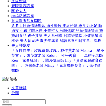
皮紋檢測
親職教育講座
關於夫人
on檔活動講座
育兒教養常見問題
ＳＥＬ社會情緒學習
適性發展
皮紋檢測
專注力不足
睡
過夜
小孩哭鬧不停
小孩打人
分離焦慮
兒童情緒管理
寶
寶副食品
親子共讀
夫人系列線上課程/講堂
小孩早餐這
樣做
夫人育兒法
青少年溝通
閱讀素養相關文章、課程
夫人神隊友
「女性自主」玫瑰還是玫瑰：林佳燕老師 Monica
「星座
英文」：張茂鑫老師 Robert
「性平教育」：卓耕宇老師
Ken
「家事律師』：酈瀅鵑律師 Lily
「資深家庭教育顧
問」 ： 吳敏鈺老師 Mindy
「兒童成長發育」：余佳倩
醫師
文章總覽
分類