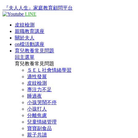
『夫人人生』家庭教育顧問平台
LINE
皮紋檢測
親職教育講座
關於夫人
on檔活動講座
育兒教養常見問題
回主選單
育兒教養常見問題
ＳＥＬ社會情緒學習
適性發展
皮紋檢測
專注力不足
睡過夜
小孩哭鬧不停
小孩打人
分離焦慮
兒童情緒管理
寶寶副食品
親子共讀