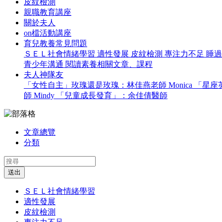
皮紋檢測
親職教育講座
關於夫人
on檔活動講座
育兒教養常見問題
ＳＥＬ社會情緒學習
適性發展
皮紋檢測
專注力不足
睡
青少年溝通
閱讀素養相關文章、課程
夫人神隊友
「女性自主」玫瑰還是玫瑰：林佳燕老師 Monica
「星座英
師 Mindy
「兒童成長發育」：余佳倩醫師
文章總覽
分類
送出
ＳＥＬ社會情緒學習
適性發展
皮紋檢測