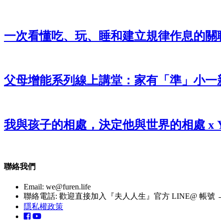
一次看懂吃、玩、睡和建立規律作息的關
父母增能系列線上講堂：家有「準」小一
我與孩子的相處，決定他與世界的相處 x 
聯絡我們
Email:
we@furen.life
聯絡電話: 歡迎直接加入『夫人人生』官方 LINE@ 帳號 → http
隱私權政策