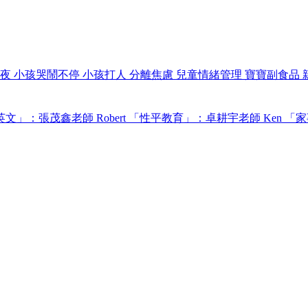
過夜
小孩哭鬧不停
小孩打人
分離焦慮
兒童情緒管理
寶寶副食品
文」：張茂鑫老師 Robert
「性平教育」：卓耕宇老師 Ken
「家