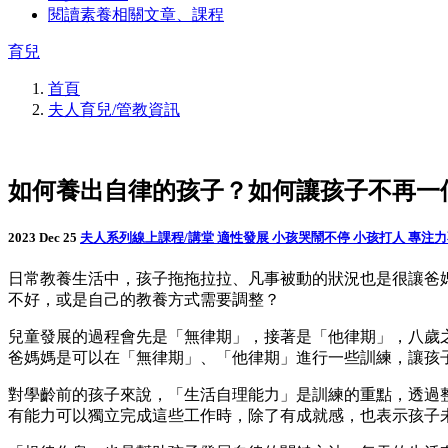
閱讀素養相關文章、課程
育兒
首頁
夫人育兒/管教資訊
如何養出自律的孩子？如何讓孩子不再一
2023 Dec 25
夫人系列線上課程/講堂
適性發展
小孩哭鬧不停
小孩打人
專注
日常教養生活中，孩子拖拖拉拉、凡事被動的狀況也是很讓爸
不好，或是自己的教養方式需要調整？
兒童發展的過程會先是「無律期」，接著是「他律期」，八歲
爸媽媽是可以在「無律期」、「他律期」進行一些訓練，讓孩
對學齡前的孩子來說，「生活自理能力」是訓練的重點，透過
有能力可以獨立完成這些工作時，除了有成就感，也表示孩子