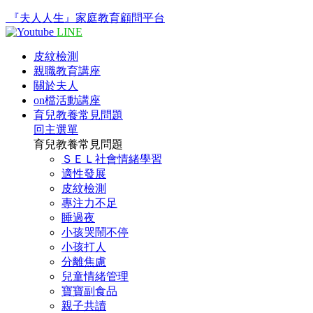
『夫人人生』家庭教育顧問平台
LINE
皮紋檢測
親職教育講座
關於夫人
on檔活動講座
育兒教養常見問題
回主選單
育兒教養常見問題
ＳＥＬ社會情緒學習
適性發展
皮紋檢測
專注力不足
睡過夜
小孩哭鬧不停
小孩打人
分離焦慮
兒童情緒管理
寶寶副食品
親子共讀