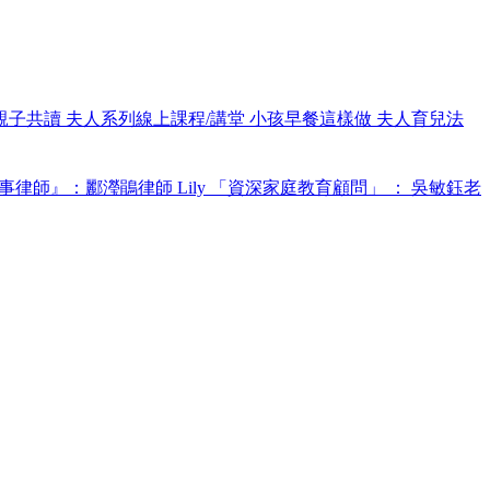
親子共讀
夫人系列線上課程/講堂
小孩早餐這樣做
夫人育兒法
事律師』：酈瀅鵑律師 Lily
「資深家庭教育顧問」 ： 吳敏鈺老