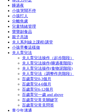
專注力不足
睡過夜
小孩哭鬧不停
小孩打人
分離焦慮
兒童情緒管理
寶寶副食品
親子共讀
夫人系列線上課程/講堂
小孩早餐這樣做
夫人育兒法
夫人育兒法操作（起步階段）
夫人育兒法操作(睡過夜階段)
夫人育兒法操作(食物泥階段)
夫人育兒法（調整作息階段）
百歲育兒0-3個月
百歲育兒4-6個月
百歲育兒6-12個月
百歲育兒一歲 and above
百歲育兒常見關鍵字
百歲育兒常見問答
青少年溝通