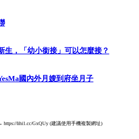
聯
新生，「幼小銜接」可以怎麼接？
YesMa國內外月嫂到府坐月子
s://lihi1.cc/GxQUy (建議使用手機複製網址)