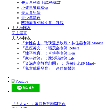
夫人系列線上課程/講堂
小孩早餐這樣做
夫人育兒法
青少年溝通
閱讀素養相關文章、課程
夫人神隊友
回主選單
夫人神隊友
「女性自主」玫瑰還是玫瑰：林佳燕老師 Monica
「星座英文」：張茂鑫老師 Robert
「性平教育」：卓耕宇老師 Ken
「家事律師』：酈瀅鵑律師 Lily
「資深家庭教育顧問」 ： 吳敏鈺老師 Mindy
「兒童成長發育」：余佳倩醫師
『夫人人生』家庭教育顧問平台