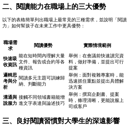
二、閱讀能力在職場上的三大優勢
以下的表格簡單列出職場上最常見的三種需求，並說明「閱讀
力」如何幫孩子在未來工作中更具優勢：
職場需
閱讀優勢
實際情境範例
求
能在短時間內理解大量
舉例：在會議前快速讀完資
快速吸
文件、報告或合約等各
料，做好準備，並提出可行
收資訊
種資訊
提案
邏輯思
舉例：面對複雜專案時，能
閱讀多元主題可訓練歸
考與分
迅速抓住重點並提出具體解
納、判斷能力
析
決方案
舉例：撰寫企劃書、提案
溝通與
接觸不同領域書籍能增
時，條理清晰，更能說服上
說服力
進文字表達與論述技巧
司或客戶
三、良好閱讀習慣對大學生的深遠影響