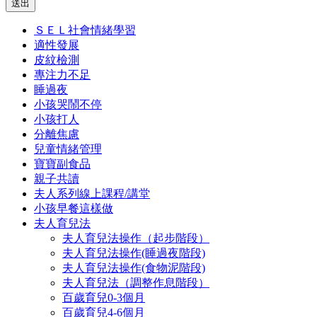
送出
ＳＥＬ社會情緒學習
適性發展
皮紋檢測
專注力不足
睡過夜
小孩哭鬧不停
小孩打人
分離焦慮
兒童情緒管理
寶寶副食品
親子共讀
夫人系列線上課程/講堂
小孩早餐這樣做
夫人育兒法
夫人育兒法操作（起步階段）
夫人育兒法操作(睡過夜階段)
夫人育兒法操作(食物泥階段)
夫人育兒法（調整作息階段）
百歲育兒0-3個月
百歲育兒4-6個月