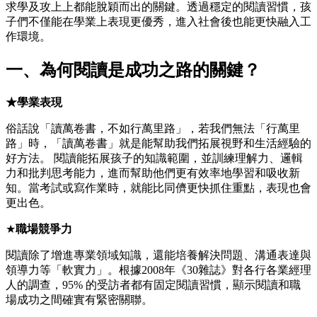
求學及攻上上都能脫穎而出的關鍵。透過穩定的閱讀習慣，孩
子們不僅能在學業上表現更優秀，進入社會後也能更快融入工
作環境。
一、為何閱讀是成功之路的關鍵？
★學業表現
俗話說「讀萬卷書，不如行萬里路」，若我們無法「行萬里
路」時，「讀萬卷書」就是能幫助我們拓展視野和生活經驗的
好方法。 閱讀能拓展孩子的知識範圍，並訓練理解力、邏輯
力和批判思考能力，進而幫助他們更有效率地學習和吸收新
知。當考試或寫作業時，就能比同儕更快抓住重點，表現也會
更出色。
★
職場競爭力
閱讀除了增進專業領域知識，還能培養解決問題、溝通表達與
領導力等「軟實力」。根據2008年《30雜誌》對各行各業經理
人的調查，95% 的受訪者都有固定閱讀習慣，顯示閱讀和職
場成功之間確實有緊密關聯。