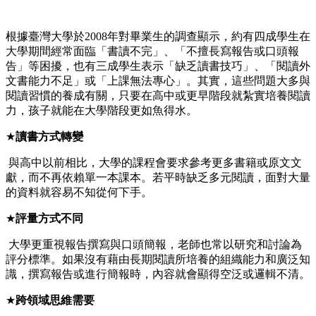
根據臺灣大學於2008年對畢業生的調查顯示，約有四成學生在
大學期間經常面臨「書讀不完」、「不擅長寫報告或口頭報
告」等困擾，也有三成學生表示「缺乏讀書技巧」、「閱讀外
文書能力不足」或「上課無法專心」。其實，這些問題大多與
閱讀習慣的養成有關，只要在高中或更早階段就紮實培養閱讀
力，孩子就能在大學階段更如魚得水。
★
讀書方式轉變
與高中以前相比，大學的課程會要求參考更多書籍或原文文
獻，而不再依賴單一本課本。若平時缺乏多元閱讀，面對大量
的資料就容易不知從何下手。
★
評量方式不同
大學更重視報告撰寫與口頭簡報，老師也常以研究和討論為
評分標準。如果沒有藉由長期閱讀所培養的組織能力和廣泛知
識，撰寫報告或進行簡報時，內容就會顯得空泛或邏輯不清。
★
跨領域思維需要