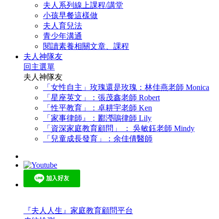
夫人系列線上課程/講堂
小孩早餐這樣做
夫人育兒法
青少年溝通
閱讀素養相關文章、課程
夫人神隊友
回主選單
夫人神隊友
「女性自主」玫瑰還是玫瑰：林佳燕老師 Monica
「星座英文」：張茂鑫老師 Robert
「性平教育」：卓耕宇老師 Ken
「家事律師』：酈瀅鵑律師 Lily
「資深家庭教育顧問」 ： 吳敏鈺老師 Mindy
「兒童成長發育」：余佳倩醫師
『夫人人生』家庭教育顧問平台