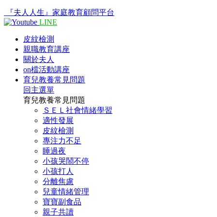
『夫人人生』家庭教育顧問平台
LINE
皮紋檢測
親職教育講座
關於夫人
on檔活動講座
育兒教養常見問題
回主選單
育兒教養常見問題
ＳＥＬ社會情緒學習
適性發展
皮紋檢測
專注力不足
睡過夜
小孩哭鬧不停
小孩打人
分離焦慮
兒童情緒管理
寶寶副食品
親子共讀