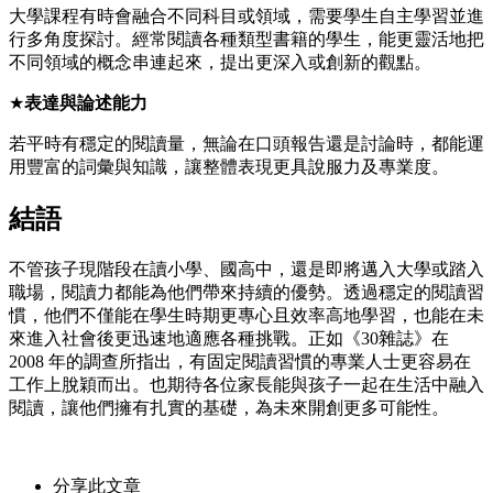
大學課程有時會融合不同科目或領域，需要學生自主學習並進
行多角度探討。經常閱讀各種類型書籍的學生，能更靈活地把
不同領域的概念串連起來，提出更深入或創新的觀點。
★
表達與論述能力
若平時有穩定的閱讀量，無論在口頭報告還是討論時，都能運
用豐富的詞彙與知識，讓整體表現更具說服力及專業度。
結語
不管孩子現階段在讀小學、國高中，還是即將邁入大學或踏入
職場，閱讀力都能為他們帶來持續的優勢。透過穩定的閱讀習
慣，他們不僅能在學生時期更專心且效率高地學習，也能在未
來進入社會後更迅速地適應各種挑戰。正如《30雜誌》在
2008 年的調查所指出，有固定閱讀習慣的專業人士更容易在
工作上脫穎而出。也期待各位家長能與孩子一起在生活中融入
閱讀，讓他們擁有扎實的基礎，為未來開創更多可能性。
分享此文章