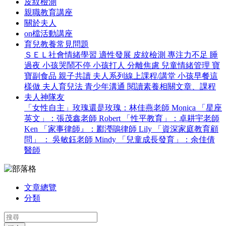
皮紋檢測
親職教育講座
關於夫人
on檔活動講座
育兒教養常見問題
ＳＥＬ社會情緒學習
適性發展
皮紋檢測
專注力不足
睡
過夜
小孩哭鬧不停
小孩打人
分離焦慮
兒童情緒管理
寶
寶副食品
親子共讀
夫人系列線上課程/講堂
小孩早餐這
樣做
夫人育兒法
青少年溝通
閱讀素養相關文章、課程
夫人神隊友
「女性自主」玫瑰還是玫瑰：林佳燕老師 Monica
「星座
英文」：張茂鑫老師 Robert
「性平教育」：卓耕宇老師
Ken
「家事律師』：酈瀅鵑律師 Lily
「資深家庭教育顧
問」 ： 吳敏鈺老師 Mindy
「兒童成長發育」：余佳倩
醫師
文章總覽
分類