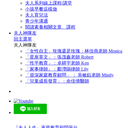
夫人系列線上課程/講堂
小孩早餐這樣做
夫人育兒法
青少年溝通
閱讀素養相關文章、課程
夫人神隊友
回主選單
夫人神隊友
「女性自主」玫瑰還是玫瑰：林佳燕老師 Monica
「星座英文」：張茂鑫老師 Robert
「性平教育」：卓耕宇老師 Ken
「家事律師』：酈瀅鵑律師 Lily
「資深家庭教育顧問」 ： 吳敏鈺老師 Mindy
「兒童成長發育」：余佳倩醫師
『夫人人生』家庭教育顧問平台