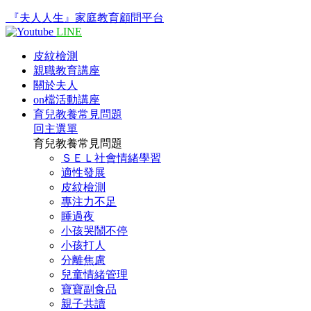
『夫人人生』家庭教育顧問平台
LINE
皮紋檢測
親職教育講座
關於夫人
on檔活動講座
育兒教養常見問題
回主選單
育兒教養常見問題
ＳＥＬ社會情緒學習
適性發展
皮紋檢測
專注力不足
睡過夜
小孩哭鬧不停
小孩打人
分離焦慮
兒童情緒管理
寶寶副食品
親子共讀