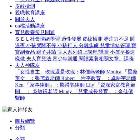
皮紋檢測
親職教育講座
關於夫人
on檔活動講座
育兒教養常見問題
ＳＥＬ社會情緒學習
適性發展
皮紋檢測
專注力不足
睡
過夜
小孩哭鬧不停
小孩打人
分離焦慮
兒童情緒管理
寶
寶副食品
親子共讀
夫人系列線上課程/講堂
小孩早餐這
樣做
夫人育兒法
青少年溝通
閱讀素養相關文章、課程
夫人神隊友
「女性自主」玫瑰還是玫瑰：林佳燕老師 Monica
「星座
英文」：張茂鑫老師 Robert
「性平教育」：卓耕宇老師
Ken
「家事律師』：酈瀅鵑律師 Lily
「資深家庭教育顧
問」 ： 吳敏鈺老師 Mindy
「兒童成長發育」：余佳倩
醫師
圖片總覽
分類
全部