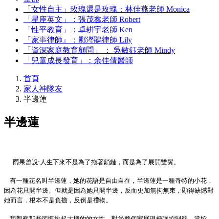
「女性自主」玫瑰還是玫瑰：林佳燕老師 Monica
「星座英文」：張茂鑫老師 Robert
「性平教育」：卓耕宇老師 Ken
「家事律師』：酈瀅鵑律師 Lily
「資深家庭教育顧問」 ： 吳敏鈺老師 Mindy
「兒童成長發育」：余佳倩醫師
首頁
家人神隊友
半邊蓮
半邊蓮
雨果曾說
:人生下來不是為了拖著鎖鏈
，
而是為了展開雙翼
。
有一種花名叫半邊蓮
，
她的花語是自由自在
，
半邊蓮是一種奇特的小花
，
因為花只開半邊
。
但就是因為她只開半邊
，
反而更加無拘無束
，
顯得缺憾對
她而言
，
根本不是負擔
，
反倒是禮物
。
我觀察那些習慣挑起大樑的的女性
，
對於整個家展現極強控制慾
、
掌控