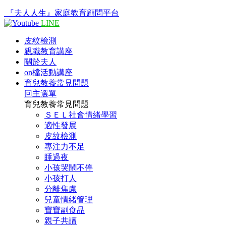
『夫人人生』家庭教育顧問平台
LINE
皮紋檢測
親職教育講座
關於夫人
on檔活動講座
育兒教養常見問題
回主選單
育兒教養常見問題
ＳＥＬ社會情緒學習
適性發展
皮紋檢測
專注力不足
睡過夜
小孩哭鬧不停
小孩打人
分離焦慮
兒童情緒管理
寶寶副食品
親子共讀