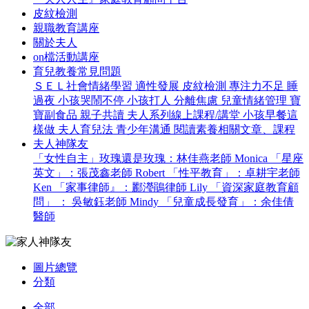
皮紋檢測
親職教育講座
關於夫人
on檔活動講座
育兒教養常見問題
ＳＥＬ社會情緒學習
適性發展
皮紋檢測
專注力不足
睡
過夜
小孩哭鬧不停
小孩打人
分離焦慮
兒童情緒管理
寶
寶副食品
親子共讀
夫人系列線上課程/講堂
小孩早餐這
樣做
夫人育兒法
青少年溝通
閱讀素養相關文章、課程
夫人神隊友
「女性自主」玫瑰還是玫瑰：林佳燕老師 Monica
「星座
英文」：張茂鑫老師 Robert
「性平教育」：卓耕宇老師
Ken
「家事律師』：酈瀅鵑律師 Lily
「資深家庭教育顧
問」 ： 吳敏鈺老師 Mindy
「兒童成長發育」：余佳倩
醫師
圖片總覽
分類
全部