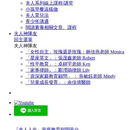
夫人系列線上課程/講堂
小孩早餐這樣做
夫人育兒法
青少年溝通
閱讀素養相關文章、課程
夫人神隊友
回主選單
夫人神隊友
「女性自主」玫瑰還是玫瑰：林佳燕老師 Monica
「星座英文」：張茂鑫老師 Robert
「性平教育」：卓耕宇老師 Ken
「家事律師』：酈瀅鵑律師 Lily
「資深家庭教育顧問」 ： 吳敏鈺老師 Mindy
「兒童成長發育」：余佳倩醫師
『夫人人生』家庭教育顧問平台