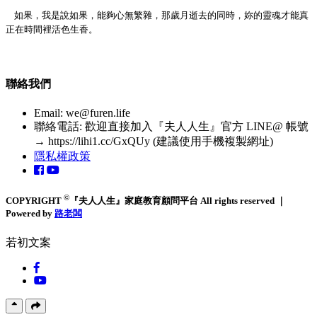
如果
，
我是說如果
，
能夠心無繁雜
，
那歲月逝去的同時
，
妳的靈魂才能真
正在時間裡活色生香
。
聯絡我們
Email:
we@furen.life
聯絡電話: 歡迎直接加入『夫人人生』官方 LINE@ 帳號
→ https://lihi1.cc/GxQUy (建議使用手機複製網址)
隱私權政策
©
COPYRIGHT
『夫人人生』家庭教育顧問平台 All rights reserved ｜
Powered by
路老闆
若初文案