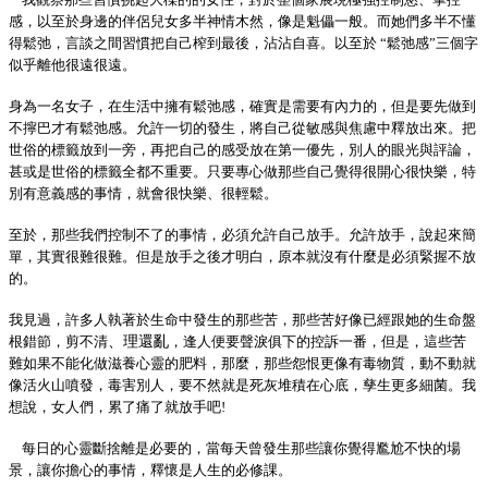
感
，
以至於身邊的伴侶兒女多半神情木然
，
像是魁儡一般
。
而她們多半不懂
得
鬆弛
，
言談之間
習慣把自己榨到最後
，
沾沾自喜
。
以至於
“鬆弛感”三個字
似乎離他很遠很遠
。
身為一名女子
，
在生活中擁有鬆弛感
，
確實是需要有內力的
，
但是要先做到
不擰巴才有鬆弛感
。
允許一切的發生
，
將自己從敏感與焦慮中釋放出來
。
把
世俗的標籤放到一旁
，
再把自己的感受放在第一優先
，
別人的眼光與評論
，
甚或是世俗的標籤全都不重要
。
只要專心做那些自己覺得很開心很快樂
，
特
別有意義感的事情
，
就會很快樂
、
很輕鬆
。
至於
，
那些我們控制不了的事情
，
必須允許自己放手
。
允許放手
，
說起來簡
單
，
其實很難很難
。
但是放手之後才明白
，
原本就沒有什麼是必須緊握不放
的
。
我見過
，
許多人執著於生命中發生的那些苦
，
那些苦好像已經跟她的生命盤
根錯節
，
剪不清
、
理還亂
，
逢人便要聲淚俱下的控訴一番
，
但是
，
這些苦
難如果不能化做滋養心靈的肥料
，
那麼
，
那些怨恨更像有毒物質
，
動不動就
像活火山噴發
，
毒害別人
，
要不然就是死灰堆積在心底
，
孳生更多細菌
。
我
想說
，
女人們
，
累了痛了就放手吧
!
每日的心靈斷捨離是必要的
，
當每天曾發生那些讓你覺得尷尬不快的場
景
，
讓你擔心的事情
，
釋懷是人生的必修課
。