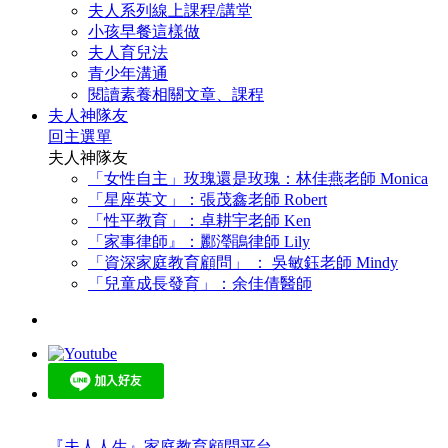
夫人系列線上課程/講堂
小孩早餐這樣做
夫人育兒法
青少年溝通
閱讀素養相關文章、課程
夫人神隊友
回主選單
夫人神隊友
「女性自主」玫瑰還是玫瑰：林佳燕老師 Monica
「星座英文」：張茂鑫老師 Robert
「性平教育」：卓耕宇老師 Ken
「家事律師』：酈瀅鵑律師 Lily
「資深家庭教育顧問」 ： 吳敏鈺老師 Mindy
「兒童成長發育」：余佳倩醫師
『夫人人生』家庭教育顧問平台