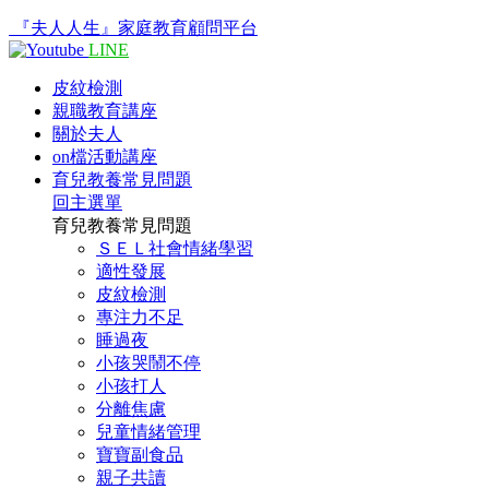
『夫人人生』家庭教育顧問平台
LINE
皮紋檢測
親職教育講座
關於夫人
on檔活動講座
育兒教養常見問題
回主選單
育兒教養常見問題
ＳＥＬ社會情緒學習
適性發展
皮紋檢測
專注力不足
睡過夜
小孩哭鬧不停
小孩打人
分離焦慮
兒童情緒管理
寶寶副食品
親子共讀