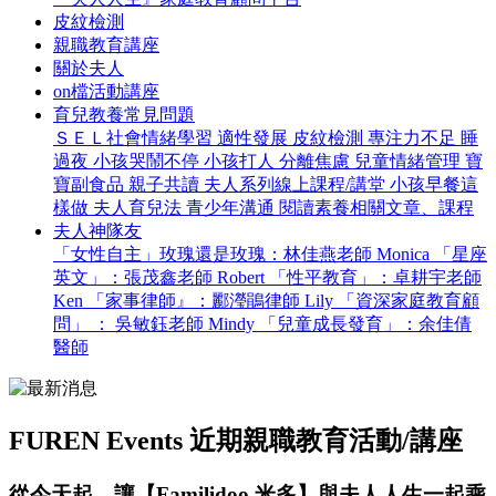
皮紋檢測
親職教育講座
關於夫人
on檔活動講座
育兒教養常見問題
ＳＥＬ社會情緒學習
適性發展
皮紋檢測
專注力不足
睡
過夜
小孩哭鬧不停
小孩打人
分離焦慮
兒童情緒管理
寶
寶副食品
親子共讀
夫人系列線上課程/講堂
小孩早餐這
樣做
夫人育兒法
青少年溝通
閱讀素養相關文章、課程
夫人神隊友
「女性自主」玫瑰還是玫瑰：林佳燕老師 Monica
「星座
英文」：張茂鑫老師 Robert
「性平教育」：卓耕宇老師
Ken
「家事律師』：酈瀅鵑律師 Lily
「資深家庭教育顧
問」 ： 吳敏鈺老師 Mindy
「兒童成長發育」：余佳倩
醫師
FUREN Events
近期親職教育活動/講座
從今天起，讓【Familidoo 米多】與夫人人生一起乘