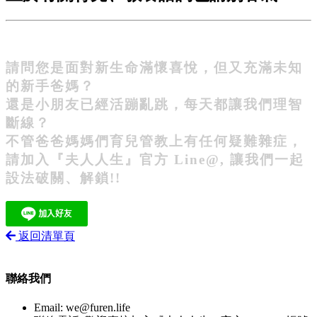
請問您是面對新生命滿懷喜悅，但又充滿未知
的新手爸媽？
還是小朋友已經活蹦亂跳，每天都讓我們理智
斷線？
不管爸爸媽媽們育兒管教上有任何疑難雜症，
請加入『夫人人生』官方 Line@, 讓我們一起
設法破關、解鎖!!
返回清單頁
聯絡我們
Email:
we@furen.life