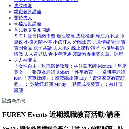
皮紋檢測
親職教育講座
關於夫人
on檔活動講座
育兒教養常見問題
ＳＥＬ社會情緒學習
適性發展
皮紋檢測
專注力不足
睡
過夜
小孩哭鬧不停
小孩打人
分離焦慮
兒童情緒管理
寶
寶副食品
親子共讀
夫人系列線上課程/講堂
小孩早餐這
樣做
夫人育兒法
青少年溝通
閱讀素養相關文章、課程
夫人神隊友
「女性自主」玫瑰還是玫瑰：林佳燕老師 Monica
「星座
英文」：張茂鑫老師 Robert
「性平教育」：卓耕宇老師
Ken
「家事律師』：酈瀅鵑律師 Lily
「資深家庭教育顧
問」 ： 吳敏鈺老師 Mindy
「兒童成長發育」：余佳倩
醫師
FUREN Events
近期親職教育活動/講座
YesMa 國內外月嫂媒合平台「當 Ma 的那些事」訪