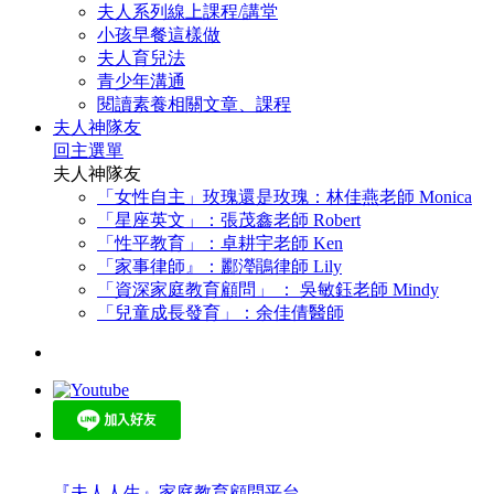
夫人系列線上課程/講堂
小孩早餐這樣做
夫人育兒法
青少年溝通
閱讀素養相關文章、課程
夫人神隊友
回主選單
夫人神隊友
「女性自主」玫瑰還是玫瑰：林佳燕老師 Monica
「星座英文」：張茂鑫老師 Robert
「性平教育」：卓耕宇老師 Ken
「家事律師』：酈瀅鵑律師 Lily
「資深家庭教育顧問」 ： 吳敏鈺老師 Mindy
「兒童成長發育」：余佳倩醫師
『夫人人生』家庭教育顧問平台