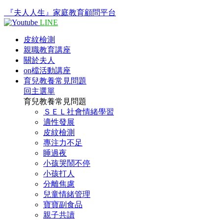
『夫人人生』家庭教育顧問平台
LINE
皮紋檢測
親職教育講座
關於夫人
on檔活動講座
育兒教養常見問題
回主選單
育兒教養常見問題
ＳＥＬ社會情緒學習
適性發展
皮紋檢測
專注力不足
睡過夜
小孩哭鬧不停
小孩打人
分離焦慮
兒童情緒管理
寶寶副食品
親子共讀