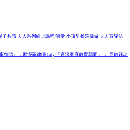
親子共讀
夫人系列線上課程/講堂
小孩早餐這樣做
夫人育兒法
事律師』：酈瀅鵑律師 Lily
「資深家庭教育顧問」 ： 吳敏鈺老