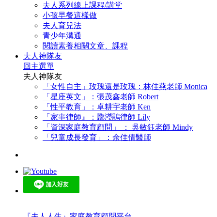
夫人系列線上課程/講堂
小孩早餐這樣做
夫人育兒法
青少年溝通
閱讀素養相關文章、課程
夫人神隊友
回主選單
夫人神隊友
「女性自主」玫瑰還是玫瑰：林佳燕老師 Monica
「星座英文」：張茂鑫老師 Robert
「性平教育」：卓耕宇老師 Ken
「家事律師』：酈瀅鵑律師 Lily
「資深家庭教育顧問」 ： 吳敏鈺老師 Mindy
「兒童成長發育」：余佳倩醫師
『夫人人生』家庭教育顧問平台