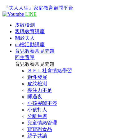
『夫人人生』家庭教育顧問平台
LINE
皮紋檢測
親職教育講座
關於夫人
on檔活動講座
育兒教養常見問題
回主選單
育兒教養常見問題
ＳＥＬ社會情緒學習
適性發展
皮紋檢測
專注力不足
睡過夜
小孩哭鬧不停
小孩打人
分離焦慮
兒童情緒管理
寶寶副食品
親子共讀