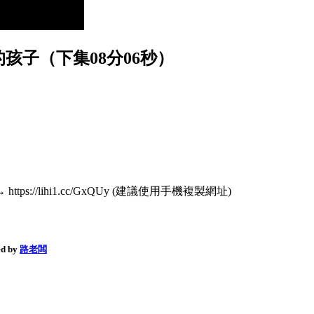
孩子（下集08分06秒）
s://lihi1.cc/GxQUy (建議使用手機複製網址)
d by
路老闆