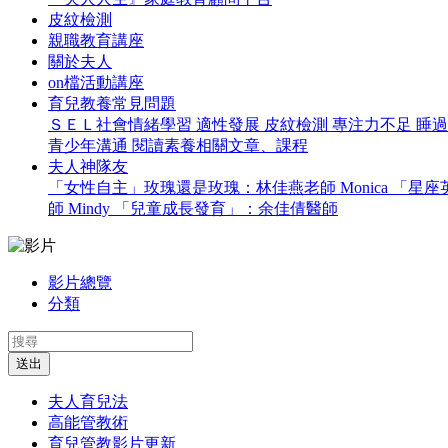
皮紋檢測
親職教育講座
關於夫人
on檔活動講座
育兒教養常見問題
ＳＥＬ社會情緒學習
適性發展
皮紋檢測
專注力不足
睡
青少年溝通
閱讀素養相關文章、課程
夫人神隊友
「女性自主」玫瑰還是玫瑰：林佳燕老師 Monica
「星座英
師 Mindy
「兒童成長發育」：余佳倩醫師
影片總覽
分類
送出
夫人育兒法
高能管教術
育兒管教影片更新