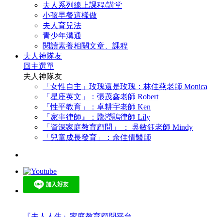
夫人系列線上課程/講堂
小孩早餐這樣做
夫人育兒法
青少年溝通
閱讀素養相關文章、課程
夫人神隊友
回主選單
夫人神隊友
「女性自主」玫瑰還是玫瑰：林佳燕老師 Monica
「星座英文」：張茂鑫老師 Robert
「性平教育」：卓耕宇老師 Ken
「家事律師』：酈瀅鵑律師 Lily
「資深家庭教育顧問」 ： 吳敏鈺老師 Mindy
「兒童成長發育」：余佳倩醫師
『夫人人生』家庭教育顧問平台