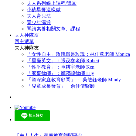
夫人系列線上課程/講堂
小孩早餐這樣做
夫人育兒法
青少年溝通
閱讀素養相關文章、課程
夫人神隊友
回主選單
夫人神隊友
「女性自主」玫瑰還是玫瑰：林佳燕老師 Monica
「星座英文」：張茂鑫老師 Robert
「性平教育」：卓耕宇老師 Ken
「家事律師』：酈瀅鵑律師 Lily
「資深家庭教育顧問」 ： 吳敏鈺老師 Mindy
「兒童成長發育」：余佳倩醫師
『夫人人生』家庭教育顧問平台