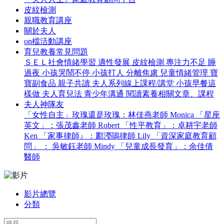
皮紋檢測
親職教育講座
關於夫人
on檔活動講座
育兒教養常見問題
ＳＥＬ社會情緒學習
適性發展
皮紋檢測
專注力不足
睡
過夜
小孩哭鬧不停
小孩打人
分離焦慮
兒童情緒管理
寶
寶副食品
親子共讀
夫人系列線上課程/講堂
小孩早餐這
樣做
夫人育兒法
青少年溝通
閱讀素養相關文章、課程
夫人神隊友
「女性自主」玫瑰還是玫瑰：林佳燕老師 Monica
「星座
英文」：張茂鑫老師 Robert
「性平教育」：卓耕宇老師
Ken
「家事律師』：酈瀅鵑律師 Lily
「資深家庭教育顧
問」 ： 吳敏鈺老師 Mindy
「兒童成長發育」：余佳倩
醫師
影片總覽
分類