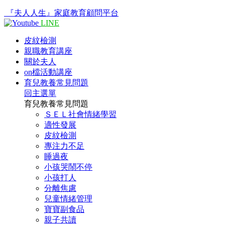
『夫人人生』家庭教育顧問平台
LINE
皮紋檢測
親職教育講座
關於夫人
on檔活動講座
育兒教養常見問題
回主選單
育兒教養常見問題
ＳＥＬ社會情緒學習
適性發展
皮紋檢測
專注力不足
睡過夜
小孩哭鬧不停
小孩打人
分離焦慮
兒童情緒管理
寶寶副食品
親子共讀