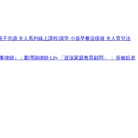
親子共讀
夫人系列線上課程/講堂
小孩早餐這樣做
夫人育兒法
事律師』：酈瀅鵑律師 Lily
「資深家庭教育顧問」 ： 吳敏鈺老