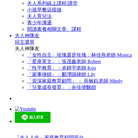
夫人系列線上課程/講堂
小孩早餐這樣做
夫人育兒法
青少年溝通
閱讀素養相關文章、課程
夫人神隊友
回主選單
夫人神隊友
「女性自主」玫瑰還是玫瑰：林佳燕老師 Monica
「星座英文」：張茂鑫老師 Robert
「性平教育」：卓耕宇老師 Ken
「家事律師』：酈瀅鵑律師 Lily
「資深家庭教育顧問」 ： 吳敏鈺老師 Mindy
「兒童成長發育」：余佳倩醫師
『夫人人生』家庭教育顧問平台