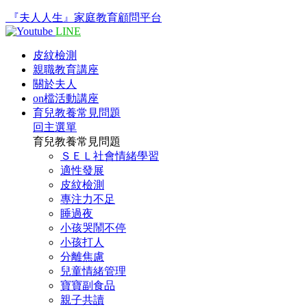
『夫人人生』家庭教育顧問平台
LINE
皮紋檢測
親職教育講座
關於夫人
on檔活動講座
育兒教養常見問題
回主選單
育兒教養常見問題
ＳＥＬ社會情緒學習
適性發展
皮紋檢測
專注力不足
睡過夜
小孩哭鬧不停
小孩打人
分離焦慮
兒童情緒管理
寶寶副食品
親子共讀