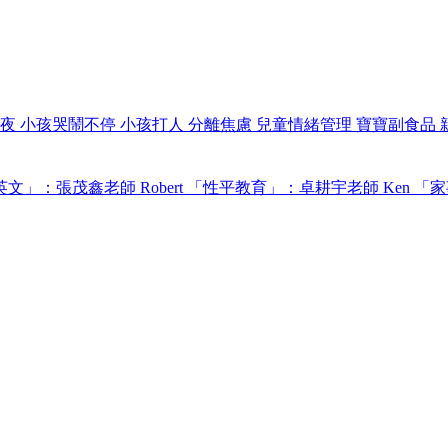
過夜
小孩哭鬧不停
小孩打人
分離焦慮
兒童情緒管理
寶寶副食品
文」：張茂鑫老師 Robert
「性平教育」：卓耕宇老師 Ken
「家