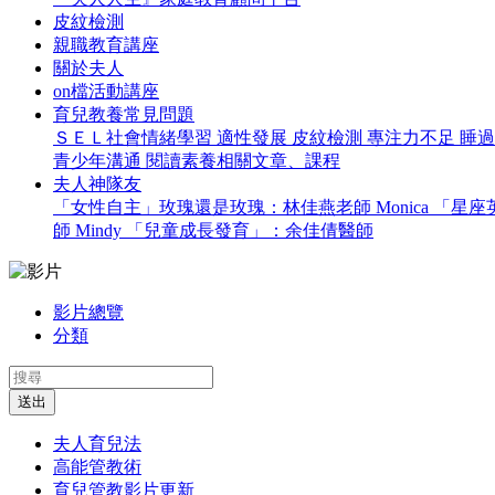
皮紋檢測
親職教育講座
關於夫人
on檔活動講座
育兒教養常見問題
ＳＥＬ社會情緒學習
適性發展
皮紋檢測
專注力不足
睡
青少年溝通
閱讀素養相關文章、課程
夫人神隊友
「女性自主」玫瑰還是玫瑰：林佳燕老師 Monica
「星座英
師 Mindy
「兒童成長發育」：余佳倩醫師
影片總覽
分類
送出
夫人育兒法
高能管教術
育兒管教影片更新