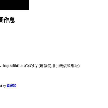
餐作息
s://lihi1.cc/GxQUy (建議使用手機複製網址)
d by
路老闆