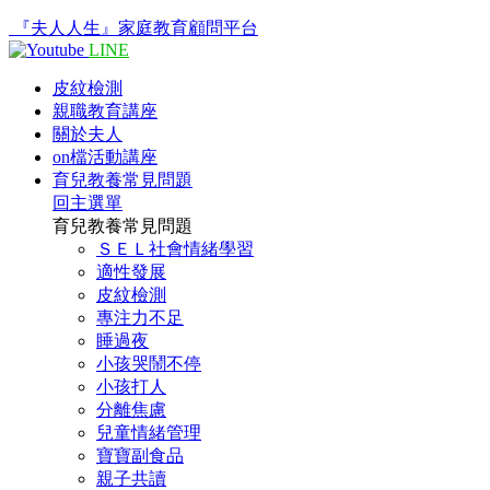
『夫人人生』家庭教育顧問平台
LINE
皮紋檢測
親職教育講座
關於夫人
on檔活動講座
育兒教養常見問題
回主選單
育兒教養常見問題
ＳＥＬ社會情緒學習
適性發展
皮紋檢測
專注力不足
睡過夜
小孩哭鬧不停
小孩打人
分離焦慮
兒童情緒管理
寶寶副食品
親子共讀