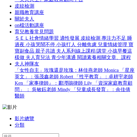
皮紋檢測
親職教育講座
關於夫人
on檔活動講座
育兒教養常見問題
ＳＥＬ社會情緒學習
適性發展
皮紋檢測
專注力不足
睡
過夜
小孩哭鬧不停
小孩打人
分離焦慮
兒童情緒管理
寶
寶副食品
親子共讀
夫人系列線上課程/講堂
小孩早餐這
樣做
夫人育兒法
青少年溝通
閱讀素養相關文章、課程
夫人神隊友
「女性自主」玫瑰還是玫瑰：林佳燕老師 Monica
「星座
英文」：張茂鑫老師 Robert
「性平教育」：卓耕宇老師
Ken
「家事律師』：酈瀅鵑律師 Lily
「資深家庭教育顧
問」 ： 吳敏鈺老師 Mindy
「兒童成長發育」：余佳倩
醫師
影片總覽
分類