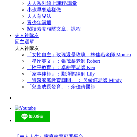
夫人系列線上課程/講堂
小孩早餐這樣做
夫人育兒法
青少年溝通
閱讀素養相關文章、課程
夫人神隊友
回主選單
夫人神隊友
「女性自主」玫瑰還是玫瑰：林佳燕老師 Monica
「星座英文」：張茂鑫老師 Robert
「性平教育」：卓耕宇老師 Ken
「家事律師』：酈瀅鵑律師 Lily
「資深家庭教育顧問」 ： 吳敏鈺老師 Mindy
「兒童成長發育」：余佳倩醫師
『夫人人生』家庭教育顧問平台