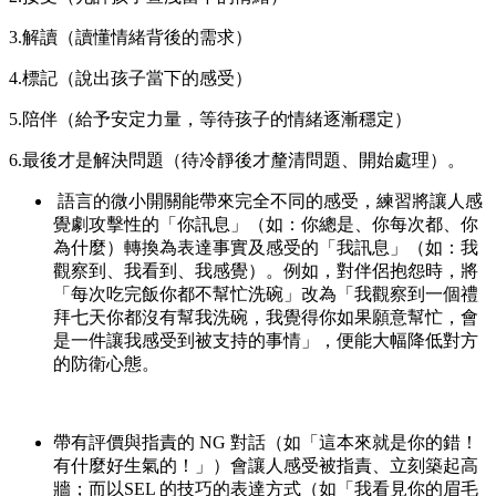
3.解讀（讀懂情緒背後的需求）
4.標記（說出孩子當下的感受）
5.陪伴（給予安定力量，等待孩子的情緒逐漸穩定）
6.最後才是解決問題（待冷靜後才釐清問題、開始處理）。
語言的微小開關能帶來完全不同的感受，練習將讓人感
覺劇攻擊性的「你訊息」（如：你總是、你每次都、你
為什麼）轉換為表達事實及感受的「我訊息」（如：我
觀察到、我看到、我感覺）。例如，對伴侶抱怨時，將
「每次吃完飯你都不幫忙洗碗」改為「我觀察到一個禮
拜七天你都沒有幫我洗碗，我覺得你如果願意幫忙，會
是一件讓我感受到被支持的事情」，便能大幅降低對方
的防衛心態。
帶有評價與指責的 NG 對話（如「這本來就是你的錯！
有什麼好生氣的！」）會讓人感受被指責、立刻築起高
牆；而以SEL 的技巧的表達方式（如「我看見你的眉毛