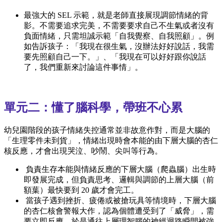
最強大的 SEL 示範，就是老師直接展現調節情緒的背
影。不需要追求完美，不需要要求自己不生氣或者沒有
負面情緒，只需坦誠示範「自我覺察、自我照顧」。例
如告訴孩子：「我現在很生氣，沒辦法好好說話，我需
要先照顧自己一下。」、「我現在可以好好跟你說話
了，我們重新來討論這件事情」。
單元二：懂了腦科學，帶班不心累
幼兒園階段的孩子情緒失控通常並非故意作對，而是大腦的
「生理零件未到貨」，情緒出現時會本能的由下層大腦的杏仁
核反應，才會出現哭泣、吵鬧、尖叫等行為。
負責生存本能與情緒反應的下層大腦（爬蟲腦）出生時
即發展完成，但負責思考、邏輯與調節的上層大腦（前
額葉）最快要到 20 歲才會完工。
當孩子遇到挫折、疲倦或被搶玩具等情境時，下層大腦
的杏仁核會警報大作，認為個體遭受到了「威脅」，需
要立即反應，於是通往上層理智腦的神經迴路瞬間被強