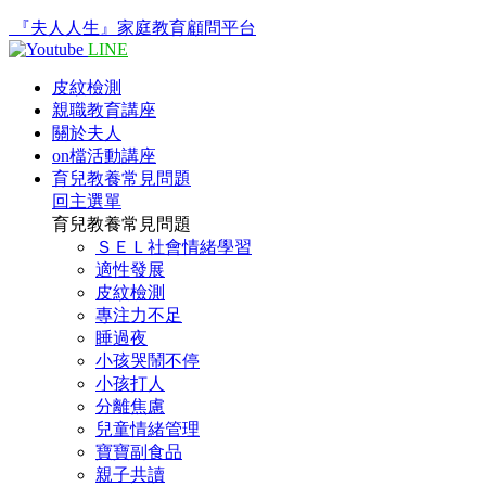
『夫人人生』家庭教育顧問平台
LINE
皮紋檢測
親職教育講座
關於夫人
on檔活動講座
育兒教養常見問題
回主選單
育兒教養常見問題
ＳＥＬ社會情緒學習
適性發展
皮紋檢測
專注力不足
睡過夜
小孩哭鬧不停
小孩打人
分離焦慮
兒童情緒管理
寶寶副食品
親子共讀