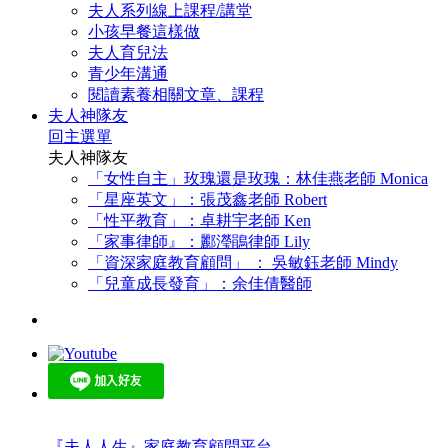
夫人系列線上課程/講堂
小孩早餐這樣做
夫人育兒法
青少年溝通
閱讀素養相關文章、課程
夫人神隊友
回主選單
夫人神隊友
「女性自主」玫瑰還是玫瑰：林佳燕老師 Monica
「星座英文」：張茂鑫老師 Robert
「性平教育」：卓耕宇老師 Ken
「家事律師』：酈瀅鵑律師 Lily
「資深家庭教育顧問」 ： 吳敏鈺老師 Mindy
「兒童成長發育」：余佳倩醫師
『夫人人生』家庭教育顧問平台