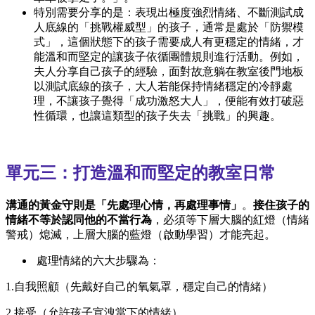
特別需要分享的是：表現出極度強烈情緒、不斷測試成
人底線的「挑戰權威型」的孩子，通常是處於「防禦模
式」，這個狀態下的孩子需要成人有更穩定的情緒，才
能溫和而堅定的讓孩子依循團體規則進行活動。例如，
夫人分享自己孩子的經驗，面對故意躺在教室後門地板
以測試底線的孩子，大人若能保持情緒穩定的冷靜處
理，不讓孩子覺得「成功激怒大人」，便能有效打破惡
性循環，也讓這類型的孩子失去「挑戰」的興趣。
單元三：打造溫和而堅定的教室日常
溝通的黃金守則是「先處理心情，再處理事情」
。
接住孩子的
情緒不等於認同他的不當行為
，必須等下層大腦的紅燈（情緒
警戒）熄滅，上層大腦的藍燈（啟動學習）才能亮起。
處理情緒的六大步驟為：
1.自我照顧（先戴好自己的氧氣罩，穩定自己的情緒）
2.接受（允許孩子宣洩當下的情緒）