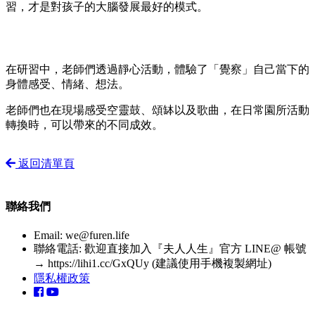
習，才是對孩子的大腦發展最好的模式。
在研習中，老師們透過靜心活動，體驗了「覺察」自己當下的
身體感受、情緒、想法。
老師們也在現場感受空靈鼓、頌缽以及歌曲，在日常園所活動
轉換時，可以帶來的不同成效。
返回清單頁
聯絡我們
Email:
we@furen.life
聯絡電話: 歡迎直接加入『夫人人生』官方 LINE@ 帳號
→ https://lihi1.cc/GxQUy (建議使用手機複製網址)
隱私權政策