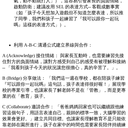
氣，動不動就打人」），這容易引發家長的負面情緒，
啟動防衛；建議改用 SEL 的表達方式-- 客觀成數事實
（如「孩子今天想加入遊戲但不知道怎麼表達，所以推
了同學，我們和孩子一起練習了『我可以跟你一起玩
嗎』這樣的表達方式」）。
利用 A-B-C 溝通公式建立界線與合作：
A (Acknowledge) 接住情緒： 與家長互動時，也需要練習先接
住對方的負面情緒，讓對方感受到自己的感受有被理解和接納
-- 「我看到孩子今天的狀況讓您很擔心，真的辛苦了。」。
B (Bridge) 分享做法： 「我們這一週在學校，都在陪孩子練習
『可以跟你一起玩嗎』這句話，孩子表達得很好喔！」展現學
校的專業引導，也讓家長了解老師不是在「管教」，而是更專
業的在「教育」孩子。
C (Collaborate) 邀請合作： 「爸爸媽媽回家也可以繼續跟他練
習這個句子，用語言表達自己，親師的標準一致，大腦學習的
效果會更好。」建立共同目標。也讓家長理解教育不是只能依
靠老師在園所進行，孩子在家中的時間也需要家長陪伴持續練