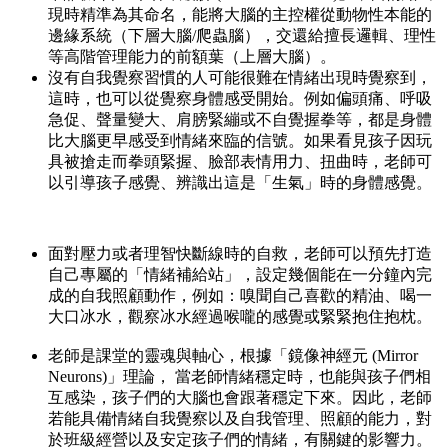
現時精準為其命名，能將大腦的主控權從動物性本能的
邊緣系統（下層大腦/爬蟲腦），交還給擅長邏輯、理性
等高階管理能力的前額葉（上層大腦）。
沒有自我覺察習慣的人可能很難在情緒出現時覺察到，
這時，也可以從覺察身體感受開始。例如偏頭痛、呼吸
急促、聲量變大、肩膀緊繃或不自覺握拳等，都是身體
比大腦更早感受到情緒來臨的信號。如果看見孩子因玩
具被搶走而拳頭緊握、臉部表情用力、扭曲時，老師可
以引導孩子感覺、辨識出這是「生氣」時的身體感覺。
面對壓力或者理智快斷線時的自救，老師可以預先打造
自己專屬的「情緒補給站」，設定幾個能在一分鐘內完
成的自我照顧動作，例如：嗅聞自己喜歡的精油、喝一
大口冰水，觀察冰水經過喉嚨的感覺或緊緊抱住抱枕。
老師是課堂的靈魂與軸心，根據「鏡像神經元 (Mirror
Neurons)」理論， 當老師情緒穩定時，也能與孩子們相
互感染，孩子們的大腦也會跟著穩定下來。因此，老師
若能具備情緒自我覺察以及自我管理、照顧的能力，對
於班級經營以及安定孩子們的情緒，有關鍵的影響力。