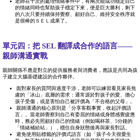
老師在十次的處理情緒事件中，有兩次能成功穩定自己
的情緒同時也幫助孩子穩定下來，便是巨大勝利，剩下
的八次只要持續保持覺察、顧好自己、維持安全秩序就
是很棒的ＳＥＬ成果了。
單元四：把 SEL 翻譯成合作的語言——
親師溝通實戰
親師關係不應是對立的提供服務者與消費者，應該是共同為孩
子建立大腦基礎建設的合作夥伴。
面對家長的質問與過度干涉，老師可以練習看見家長焦
慮的「冰山」底層的需求：通常源於對孩子的愛、擔心
孩子受傷，或是害怕自己被評價為「不合格的父母」。
親師溝通的核心原則是「分享客觀事實，收起評價語
言」。當老師覺察到自己有委屈的情緒或身體感覺疲憊
時，務必先照顧好自己的情緒（例如喝杯茶、5分鐘的
「情緒補給站」），穩住自身狀態後再與家長對話。
避免使用貼標籤的評價式語言（如「孩子今天很愛生