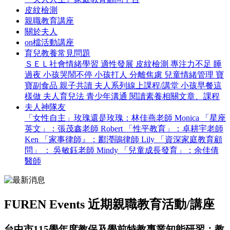
皮紋檢測
親職教育講座
關於夫人
on檔活動講座
育兒教養常見問題
ＳＥＬ社會情緒學習
適性發展
皮紋檢測
專注力不足
睡
過夜
小孩哭鬧不停
小孩打人
分離焦慮
兒童情緒管理
寶
寶副食品
親子共讀
夫人系列線上課程/講堂
小孩早餐這
樣做
夫人育兒法
青少年溝通
閱讀素養相關文章、課程
夫人神隊友
「女性自主」玫瑰還是玫瑰：林佳燕老師 Monica
「星座
英文」：張茂鑫老師 Robert
「性平教育」：卓耕宇老師
Ken
「家事律師』：酈瀅鵑律師 Lily
「資深家庭教育顧
問」 ： 吳敏鈺老師 Mindy
「兒童成長發育」：余佳倩
醫師
FUREN Events
近期親職教育活動/講座
台中市115學年度教保及學前特教專業知能研習：教