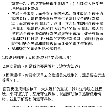
皺在一起，你現在覺得很生氣嗎？」）則能讓人感受被
理解而卸下防備。
界線不是限制，而是安全感的來源。依年齡給予孩子適
當的界線，是在成長過程中提供適當且安全的行為標
準，而當孩子有情緒時，運用上述六個步驟陪伴孩子處
理情緒，就是在示範如何照顧自己的負面情緒。成人若
沒有給予孩子明確的行為界線與安全選項，孩子有負面
情緒時往往只能用很極端的方式作為出口，如同社會新
聞中因缺乏界線和情緒教育而迷失的青少年案例。
溫和堅定的黃金對話公式包含：
1.接納與同理（我知道你很想要這個玩具）
2.建立界線（但是我們要用說的，讓對方知道）
3.提供選擇（你要拿玩具去交換還是先玩別的，還是要在旁邊
等呢？）。
面對反覆哭鬧的孩子，大人溫和的重複「我知道你現在就想
玩」來同理孩子，堅定守住界線，就能幫助孩子逐漸穩定情
緒，並且了解要如何遵守界線。