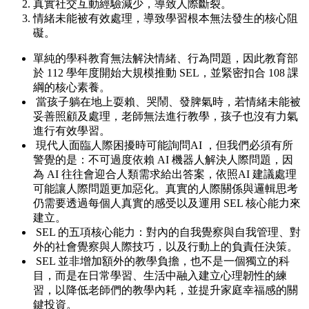
真實社交互動經驗減少，導致人際斷裂。
情緒未能被有效處理，導致學習根本無法發生的核心阻
礙。
單純的學科教育無法解決情緒、行為問題，因此教育部
於 112 學年度開始大規模推動 SEL，並緊密扣合 108 課
綱的核心素養。
當孩子躺在地上耍賴、哭鬧、發脾氣時，若情緒未能被
妥善照顧及處理，老師無法進行教學，孩子也沒有力氣
進行有效學習。
現代人面臨人際困擾時可能詢問AI ，但我們必須有所
警覺的是：不可過度依賴 AI 機器人解決人際問題，因
為 AI 往往會迎合人類需求給出答案，依照AI 建議處理
可能讓人際問題更加惡化。真實的人際關係與邏輯思考
仍需要透過每個人真實的感受以及運用 SEL 核心能力來
建立。
SEL 的五項核心能力：對內的自我覺察與自我管理、對
外的社會覺察與人際技巧，以及行動上的負責任決策。
SEL 並非增加額外的教學負擔，也不是一個獨立的科
目，而是在日常學習、生活中融入建立心理韌性的練
習，以降低老師們的教學內耗，並提升家庭幸福感的關
鍵投資。