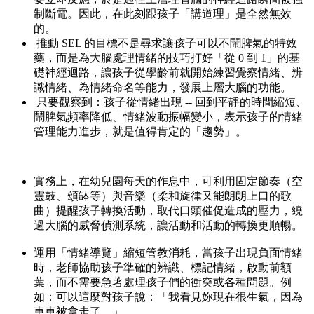
制斷電。因此，在此刻跟孩子「講道理」是全然無效
的。
推動 SEL 的目標不是尋求讓孩子可以不鬧脾氣的特效
藥，而是為大腦處理情緒的技巧打好「從 0 到 1」的基
礎神經迴路，讓孩子從學齡前就開始練習覺察情緒、辨
識情緒、為情緒命名等能力，發展上層大腦的功能。
只要觀察到：孩子從情緒出現 -- 回到平靜的時間縮短、
鬧脾氣頻率降低、情緒波動振幅變小，表示孩子的情緒
管理能力進步，就是值得肯定的「趨勢」。
實務上，在幼兒園每天的作息中，可利用固定節奏（空
靈鼓、頌缽等）與音樂（柔和旋律又能朗朗上口的歌
曲）提醒孩子轉換活動，取代口頭催促造成的壓力，繞
過大腦的威脅偵測系統，讓活動和活動的轉換更順暢。
運用「情緒導覽」縮短管教消耗，當孩子出現負面情緒
時，老師協助孩子準確的辨識、標記情緒，啟動前額
葉，而不需要急著處理孩子們的衝突或各種問題。例
如：可以這麼對孩子說：「我看見妳現在很生氣，因為
車車被拿走了。」。