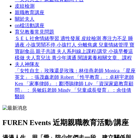
皮紋檢測
親職教育講座
關於夫人
on檔活動講座
育兒教養常見問題
ＳＥＬ社會情緒學習
適性發展
皮紋檢測
專注力不足
睡
過夜
小孩哭鬧不停
小孩打人
分離焦慮
兒童情緒管理
寶
寶副食品
親子共讀
夫人系列線上課程/講堂
小孩早餐這
樣做
夫人育兒法
青少年溝通
閱讀素養相關文章、課程
夫人神隊友
「女性自主」玫瑰還是玫瑰：林佳燕老師 Monica
「星座
英文」：張茂鑫老師 Robert
「性平教育」：卓耕宇老師
Ken
「家事律師』：酈瀅鵑律師 Lily
「資深家庭教育顧
問」 ： 吳敏鈺老師 Mindy
「兒童成長發育」：余佳倩
醫師
FUREN Events
近期親職教育活動/講座
漫漫人生，用「愛」陪少年們走一段，建立關係與