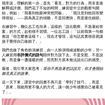
我常說，理解的第一步，是先「看見」對方的行為，而非直接
解釋或評價。我們花了不短的時間，練習從中立的觀察句開
始，例如：「我看到他眼神突然閃躲」、「我注意到他回答變
得很短」——因為真正的傾聽，不是回應快，而是接住細節。
在練習中，幾位志工也坦承，這樣的「說出觀察、不急著給答
案」的方式，起初很不習慣。一位志工說：「以前我第一句都
會說『你怎麼會這樣？』，現在才發現，這句話其實很容易讓
孩子覺得自己做錯了。」
我們也做了角色扮演練習，由一人扮演情緒波動的少年，另一
人練習用
非評價式的語句
陪伴對方說下去。不是安慰、不是說
教，而是像一盞溫暖的燈，照亮對方原本無法說出口的感受。
最後，我引導大家思考：
當你不再急著把話說完，你才會開始
聽見真正的故事。
這一天下來，課堂中的回應不再只是「學到了技巧」，而是
「原來，我能用更不傷人的方式，讓一個少年感覺自己被看見
了」。