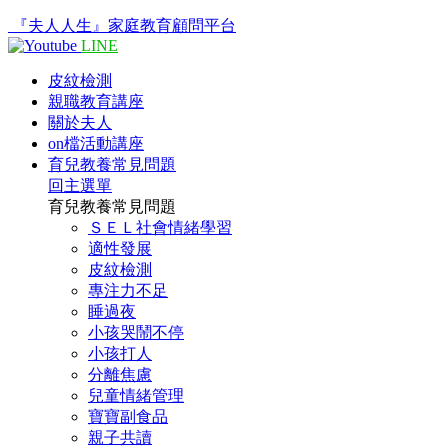
『夫人人生』家庭教育顧問平台
LINE
皮紋檢測
親職教育講座
關於夫人
on檔活動講座
育兒教養常見問題
回主選單
育兒教養常見問題
ＳＥＬ社會情緒學習
適性發展
皮紋檢測
專注力不足
睡過夜
小孩哭鬧不停
小孩打人
分離焦慮
兒童情緒管理
寶寶副食品
親子共讀