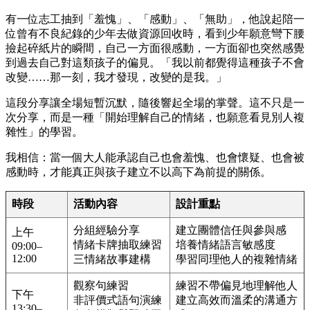
有一位志工抽到「羞愧」、「感動」、「無助」，他說起陪一
位曾有不良紀錄的少年去做資源回收時，看到少年願意彎下腰
撿起碎紙片的瞬間，自己一方面很感動，一方面卻也突然感覺
到過去自己對這類孩子的偏見。「我以前都覺得這種孩子不會
改變……那一刻，我才發現，改變的是我。」
這段分享讓全場短暫沉默，隨後響起全場的掌聲。這不只是一
次分享，而是一種「開始理解自己的情緒，也願意看見別人複
雜性」的學習。
我相信：當一個大人能承認自己也會羞愧、也會懷疑、也會被
感動時，才能真正與孩子建立不以高下為前提的關係。
時段
活動內容
設計重點
分組經驗分享
建立團體信任與參與感
上午
情緒卡牌抽取練習
培養情緒語言敏感度
09:00–
12:00
三情緒故事建構
學習同理他人的複雜情緒
觀察句練習
練習不帶偏見地理解他人
下午
非評價式語句演練
建立高效而溫柔的溝通方
13:30–