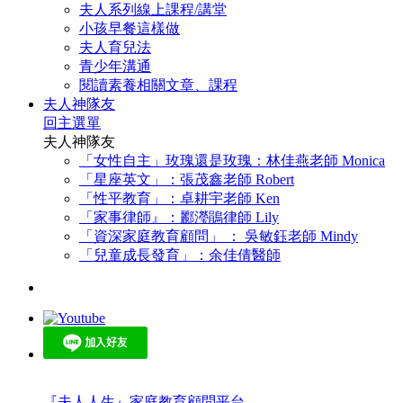
夫人系列線上課程/講堂
小孩早餐這樣做
夫人育兒法
青少年溝通
閱讀素養相關文章、課程
夫人神隊友
回主選單
夫人神隊友
「女性自主」玫瑰還是玫瑰：林佳燕老師 Monica
「星座英文」：張茂鑫老師 Robert
「性平教育」：卓耕宇老師 Ken
「家事律師』：酈瀅鵑律師 Lily
「資深家庭教育顧問」 ： 吳敏鈺老師 Mindy
「兒童成長發育」：余佳倩醫師
『夫人人生』家庭教育顧問平台