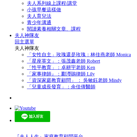
夫人系列線上課程/講堂
小孩早餐這樣做
夫人育兒法
青少年溝通
閱讀素養相關文章、課程
夫人神隊友
回主選單
夫人神隊友
「女性自主」玫瑰還是玫瑰：林佳燕老師 Monica
「星座英文」：張茂鑫老師 Robert
「性平教育」：卓耕宇老師 Ken
「家事律師』：酈瀅鵑律師 Lily
「資深家庭教育顧問」 ： 吳敏鈺老師 Mindy
「兒童成長發育」：余佳倩醫師
『夫人人生』家庭教育顧問平台