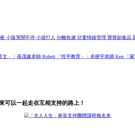
過夜
小孩哭鬧不停
小孩打人
分離焦慮
兒童情緒管理
寶寶副食品
文」：張茂鑫老師 Robert
「性平教育」：卓耕宇老師 Ken
「家
來可以一起走在互相支持的路上！