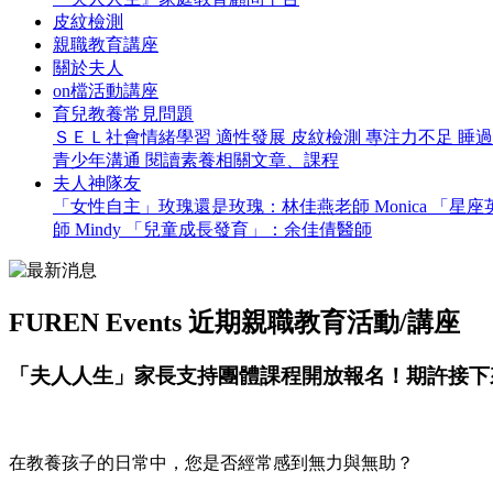
皮紋檢測
親職教育講座
關於夫人
on檔活動講座
育兒教養常見問題
ＳＥＬ社會情緒學習
適性發展
皮紋檢測
專注力不足
睡
青少年溝通
閱讀素養相關文章、課程
夫人神隊友
「女性自主」玫瑰還是玫瑰：林佳燕老師 Monica
「星座英
師 Mindy
「兒童成長發育」：余佳倩醫師
FUREN Events
近期親職教育活動/講座
「夫人人生」家長支持團體課程開放報名！期許接下
在教養孩子的日常中，您是否經常感到無力與無助？