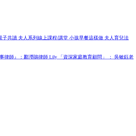
親子共讀
夫人系列線上課程/講堂
小孩早餐這樣做
夫人育兒法
事律師』：酈瀅鵑律師 Lily
「資深家庭教育顧問」 ： 吳敏鈺老