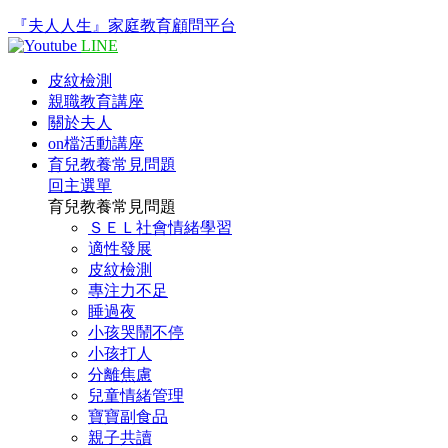
『夫人人生』家庭教育顧問平台
LINE
皮紋檢測
親職教育講座
關於夫人
on檔活動講座
育兒教養常見問題
回主選單
育兒教養常見問題
ＳＥＬ社會情緒學習
適性發展
皮紋檢測
專注力不足
睡過夜
小孩哭鬧不停
小孩打人
分離焦慮
兒童情緒管理
寶寶副食品
親子共讀